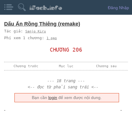
Đăng Nhập
Dấu Ấn Rồng Thiêng (remake)
Tác giả:
Sanjo Kiru
Phí xem 1 chương:
1 gạo
CHƯƠNG 206
Chương trước
Mục lục
Chương sau
--- 18 trang ---
<-- đọc từ phải sang trái <--
Bạn cần
login
để xem được nội dung.