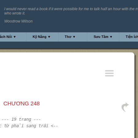
I would never read a book if it were possible for me to talk half an hour with the
who wrote it.
Woodrow Wilson
ách Nói ▼
Kỹ Năng ▼
Thơ ▼
Sưu Tầm ▼
Tiện íc
CHƯƠNG 248
--- 19 trang ---
c từ phải sang trái <--