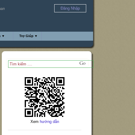
Đăng Nhập
 man
h ▼
Trợ Giúp ▼
Xem
hướng dẫn