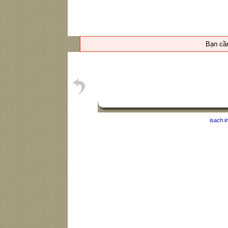
Bạn c
isach.i