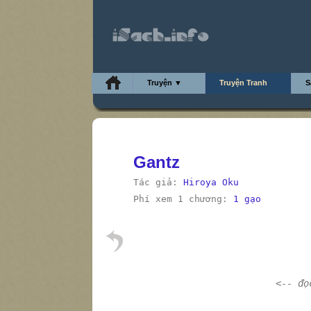
Truyện ▼
Truyện Tranh
S
Gantz
Tác giả:
Hiroya Oku
Phí xem 1 chương:
1 gạo
<-- đọ