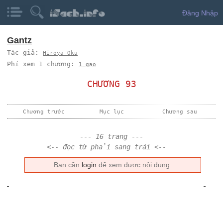
Đăng Nhập
Gantz
Tác giả:
Hiroya Oku
Phí xem 1 chương:
1 gạo
CHƯƠNG 93
Chương trước
Mục lục
Chương sau
--- 16 trang ---
<-- đọc từ phải sang trái <--
Bạn cần
login
để xem được nội dung.