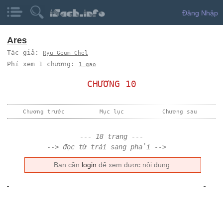
Đăng Nhập
Ares
Tác giả:
Ryu Geum Chel
Phí xem 1 chương:
1 gạo
CHƯƠNG 10
Chương trước
Mục lục
Chương sau
--- 18 trang ---
--> đọc từ trái sang phải -->
Bạn cần
login
để xem được nội dung.