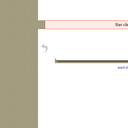
Bạn c
isach.i