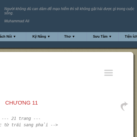
Người không đủ can đảm để mạo hiểm thì sẽ không gặt hái được gì trong cuộc
sống.
Muhammad Ali
ách Nói ▼
Kỹ Năng ▼
Thơ ▼
Sưu Tầm ▼
Tiện íc
CHƯƠNG 11
--- 21 trang ---
c từ trái sang phải -->