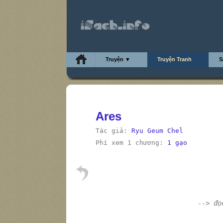
Truyện ▼
Truyện Tranh
S
Ares
Tác giả:
Ryu Geum Chel
Phí xem 1 chương:
1 gạo
--> đọ