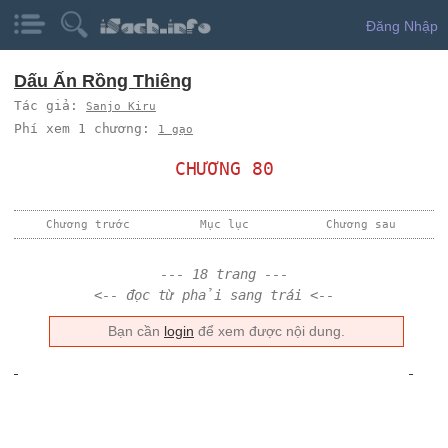
Đăng Nhập
Dấu Ấn Rồng Thiêng
Tác giả:
Sanjo Kiru
Phí xem 1 chương:
1 gạo
CHƯƠNG 80
Chương trước
Mục lục
Chương sau
--- 18 trang ---
<-- đọc từ phải sang trái <--
Bạn cần
login
để xem được nội dung.