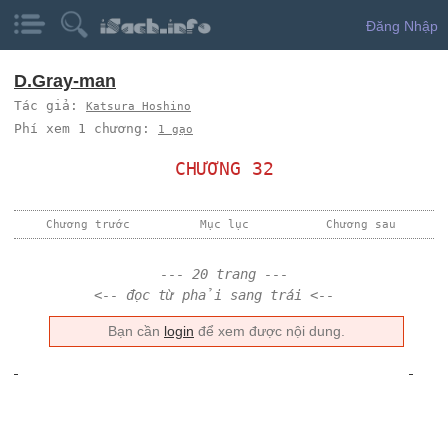
Đăng Nhập
D.Gray-man
Tác giả:
Katsura Hoshino
Phí xem 1 chương:
1 gạo
CHƯƠNG 32
Chương trước
Mục lục
Chương sau
--- 20 trang ---
<-- đọc từ phải sang trái <--
Bạn cần
login
để xem được nội dung.