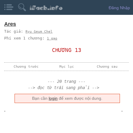
Đăng Nhập
Ares
Tác giả:
Ryu Geum Chel
Phí xem 1 chương:
1 gạo
CHƯƠNG 13
Chương trước
Mục lục
Chương sau
--- 20 trang ---
--> đọc từ trái sang phải -->
Bạn cần
login
để xem được nội dung.