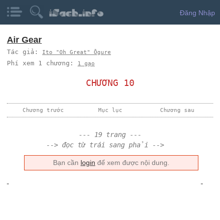
Đăng Nhập
Air Gear
Tác giả:
Ito "Oh Great" Ōgure
Phí xem 1 chương:
1 gạo
CHƯƠNG 10
Chương trước
Mục lục
Chương sau
--- 19 trang ---
--> đọc từ trái sang phải -->
Bạn cần
login
để xem được nội dung.