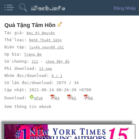
Đăng Nhập
Quà Tặng Tâm Hồn
Tác giả:
Đại Kỷ Nguyên
Thể loại:
Nghệ Thuật Sống
Biên tập:
luyện nguyễn chí
Up bìa:
Trang Be
Số chương:
-
211
chưa đầy đủ
Phí download:
13 gạo
Nhóm đọc/download:
0 / 1
Số lần đọc/download: 2075 / 34
Cập nhật: 2021-06-14 08:26:39 +0700
Download:
ePub
A4
A5
A6
Xem thông tin ebook