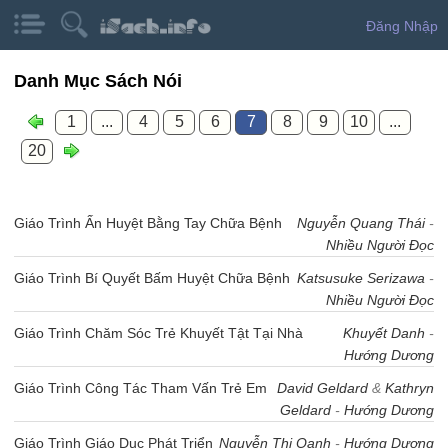
Đăng Nhập
Danh Mục Sách Nói
1
...
4
5
6
7
8
9
10
...
20
Giáo Trình Ấn Huyệt Bằng Tay Chữa Bệnh
Nguyễn Quang Thái
-
Nhiều Người Đọc
Giáo Trình Bí Quyết Bấm Huyệt Chữa Bệnh
Katsusuke Serizawa
-
Nhiều Người Đọc
Giáo Trình Chăm Sóc Trẻ Khuyết Tật Tại Nhà
Khuyết Danh
-
Hướng Dương
Giáo Trình Công Tác Tham Vấn Trẻ Em
David Geldard
&
Kathryn
Geldard
-
Hướng Dương
Giáo Trình Giáo Dục Phát Triển
Nguyễn Thị Oanh
-
Hướng Dương