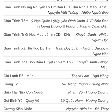
Giáo Trình Những Nguyên Lý Cơ Bản Của Chủ Nghĩa Mac-Lênin
Nguyễn Viết Thông
-
Nhiều Người Đọc
Giáo Trình Tâm Lý Học Quản Lý
Nguyễn Đình Xuân
&
Vũ Đức Đán
-
Hướng Dương
&
Phương Minh
&
Quan Điền
Giáo Trình Triết Học Mac-Lênin (CĐ - ĐH)
Khuyết Danh
-
Nhiều
Người Đọc
Giáo Trình Xã Hội Học Đô Thị
Trịnh Duy Luân
-
Hướng Dương
&
Ngọc Hân
Giáo Trình Xoa Bóp Bấm Huyệt (Khiếm Thị)
Khuyết Danh
-
Ngọc
Minh
Gió Lạnh Đầu Mùa
Thạch Lam
-
Ngô Hồng
Giông Tố
Vũ Trọng Phụng
-
Trung Nghị
Giữa Hai Nữa Con Người
Phạm Vũ
-
Hướng Dương
Gọi Bình Yên Quay Về
Lê Quốc Nam
-
Hướng Dương
Gương Kiên Nhẫn
Nguyễn Hiến Lê
-
Đỗ Thủy