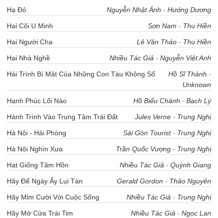
Hạ Đỏ
Nguyễn Nhật Ánh
-
Hướng Dương
Hai Cõi U Minh
Sơn Nam
-
Thu Hiền
Hai Người Cha
Lê Văn Thảo
-
Thu Hiền
Hai Nhà Nghề
Nhiều Tác Giả
-
Nguyễn Việt Anh
Hải Trình Bí Mật Của Những Con Tàu Không Số
Hồ Sĩ Thành
-
Unknown
Hạnh Phúc Lối Nào
Hồ Biểu Chánh
-
Bạch Lý
Hành Trình Vào Trung Tâm Trái Đất
Jules Verne
-
Trung Nghị
Hà Nội - Hải Phòng
Sài Gòn Tourist
-
Trung Nghị
Hà Nội Nghìn Xưa
Trần Quốc Vượng
-
Trung Nghị
Hạt Giống Tâm Hồn
Nhiều Tác Giả
-
Quỳnh Giang
Hãy Để Ngày Ấy Lụi Tàn
Gerald Gordon
-
Thảo Nguyên
Hãy Mỉm Cười Với Cuộc Sống
Nhiều Tác Giả
-
Trung Nghị
Hãy Mở Cửa Trái Tim
Nhiều Tác Giả
-
Ngọc Lan