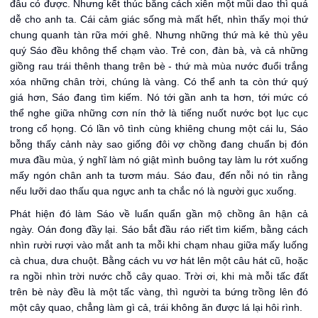
đâu có được. Nhưng kết thúc bằng cách xiên một mũi dao thì quá
dễ cho anh ta. Cái cảm giác sống mà mất hết, nhìn thấy mọi thứ
chung quanh tàn rữa mới ghê. Nhưng những thứ mà kẻ thù yêu
quý Sáo đều không thể chạm vào. Trẻ con, đàn bà, và cả những
giồng rau trái thênh thang trên bè - thứ mà mùa nước đuổi trắng
xóa những chân trời, chúng là vàng. Có thể anh ta còn thứ quý
giá hơn, Sáo đang tìm kiếm. Nó tới gần anh ta hơn, tới mức có
thể nghe giữa những cơn nín thở là tiếng nuốt nước bọt lục cục
trong cổ họng. Có lần vô tình cùng khiêng chung một cái lu, Sáo
bỗng thấy cảnh này sao giống đôi vợ chồng đang chuẩn bị đón
mưa đầu mùa, ý nghĩ làm nó giật mình buông tay làm lu rớt xuống
mấy ngón chân anh ta tươm máu. Sáo đau, đến nỗi nó tin rằng
nếu lưỡi dao thấu qua ngực anh ta chắc nó là người gục xuống.
Phát hiện đó làm Sáo về luẩn quẩn gần mộ chồng ân hận cả
ngày. Oán đong đầy lại. Sáo bắt đầu ráo riết tìm kiếm, bằng cách
nhìn rười rượi vào mắt anh ta mỗi khi chạm nhau giữa mấy luống
cà chua, dưa chuột. Bằng cách vu vơ hát lên một câu hát cũ, hoặc
ra ngồi nhìn trời nước chỗ cây quao. Trời ơi, khi mà mỗi tấc đất
trên bè này đều là một tấc vàng, thì người ta bứng trồng lên đó
một cây quao, chẳng làm gì cả, trái không ăn được lá lại hôi rình.