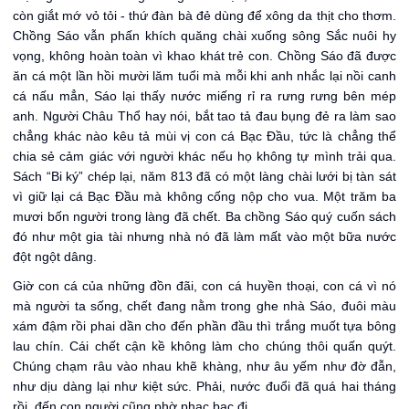
còn giắt mớ vỏ tỏi - thứ đàn bà đẻ dùng để xông da thịt cho thơm.
Chồng Sáo vẫn phấn khích quăng chài xuống sông Sắc nuôi hy
vọng, không hoàn toàn vì khao khát trẻ con. Chồng Sáo đã được
ăn cá một lần hồi mười lăm tuổi mà mỗi khi anh nhắc lại nồi canh
cá nấu mẳn, Sáo lại thấy nước miếng rỉ ra rưng rưng bên mép
anh. Người Châu Thổ hay nói, bắt tao tả đau bụng đẻ ra làm sao
chẳng khác nào kêu tả mùi vị con cá Bạc Đầu, tức là chẳng thể
chia sẻ cảm giác với người khác nếu họ không tự mình trải qua.
Sách “Bi ký” chép lại, năm 813 đã có một làng chài lưới bị tàn sát
vì giữ lại cá Bạc Đầu mà không cống nộp cho vua. Một trăm ba
mươi bốn người trong làng đã chết. Ba chồng Sáo quý cuốn sách
đó như một gia tài nhưng nhà nó đã làm mất vào một bữa nước
đột ngột dâng.
Giờ con cá của những đồn đãi, con cá huyền thoại, con cá vì nó
mà người ta sống, chết đang nằm trong ghe nhà Sáo, đuôi màu
xám đậm rồi phai dần cho đến phần đầu thì trắng muốt tựa bông
lau chín. Cái chết cận kề không làm cho chúng thôi quấn quýt.
Chúng chạm râu vào nhau khẽ khàng, như âu yếm như đờ đẫn,
như dịu dàng lại như kiệt sức. Phải, nước đuổi đã quá hai tháng
rồi, đến con người cũng phờ phạc bạc đi.