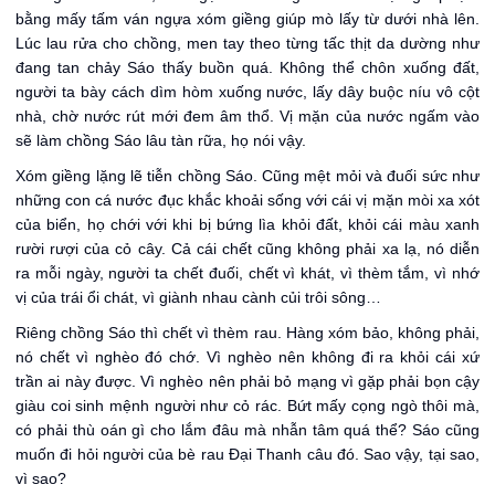
bằng mấy tấm ván ngựa xóm giềng giúp mò lấy từ dưới nhà lên.
Lúc lau rửa cho chồng, men tay theo từng tấc thịt da dường như
đang tan chảy Sáo thấy buồn quá. Không thể chôn xuống đất,
người ta bày cách dìm hòm xuống nước, lấy dây buộc níu vô cột
nhà, chờ nước rút mới đem âm thổ. Vị mặn của nước ngấm vào
sẽ làm chồng Sáo lâu tàn rữa, họ nói vậy.
Xóm giềng lặng lẽ tiễn chồng Sáo. Cũng mệt mỏi và đuối sức như
những con cá nước đục khắc khoải sống với cái vị mặn mòi xa xót
của biển, họ chới với khi bị bứng lìa khỏi đất, khỏi cái màu xanh
rười rượi của cỏ cây. Cả cái chết cũng không phải xa lạ, nó diễn
ra mỗi ngày, người ta chết đuối, chết vì khát, vì thèm tắm, vì nhớ
vị của trái ổi chát, vì giành nhau cành củi trôi sông…
Riêng chồng Sáo thì chết vì thèm rau. Hàng xóm bảo, không phải,
nó chết vì nghèo đó chớ. Vì nghèo nên không đi ra khỏi cái xứ
trần ai này được. Vì nghèo nên phải bỏ mạng vì gặp phải bọn cậy
giàu coi sinh mệnh người như cỏ rác. Bứt mấy cọng ngò thôi mà,
có phải thù oán gì cho lắm đâu mà nhẫn tâm quá thể? Sáo cũng
muốn đi hỏi người của bè rau Đại Thanh câu đó. Sao vậy, tại sao,
vì sao?