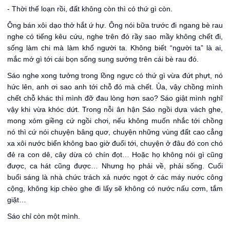
- Thời thế loạn rồi, đất không còn thì có thứ gì còn.
Ông bán xôi dạo thở hắt ứ hự. Ông nói bữa trước đi ngang bè rau
nghe có tiếng kêu cứu, nghe trên đó rầy sao mầy không chết đi,
sống làm chi mà làm khổ người ta. Không biết “người ta” là ai,
mắc mớ gì tới cái bọn sống sung sướng trên cái bè rau đó.
Sáo nghe xong tưởng trong lồng ngực có thứ gì vừa đứt phựt, nó
hức lên, anh ơi sao anh tới chỗ đó mà chết. Ủa, vậy chồng mình
chết chỗ khác thì mình đỡ đau lòng hơn sao? Sáo giật mình nghĩ
vậy khi vừa khóc dứt. Trong nỗi ân hận Sáo ngồi dựa vách ghe,
mong xóm giềng cứ ngồi chơi, nếu không muốn nhắc tới chồng
nó thì cứ nói chuyện bâng quơ, chuyện những vùng đất cao cẳng
xa xôi nước biển không bao giờ đuổi tới, chuyện ở đâu đó con chó
đẻ ra con dê, cây dừa có chín đọt… Hoặc họ không nói gì cũng
được, ca hát cũng được… Nhưng họ phải về, phải sống. Cuối
buổi sáng là nhà chức trách xả nước ngọt ở các máy nước công
cộng, không kịp chèo ghe đi lấy sẽ không có nước nấu cơm, tắm
giặt…
Sáo chỉ còn một mình.