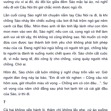
vướng víu vì ai đó, dù đôi lúc giữa đêm Sáo mặc lại áo, nó nghĩ
nếu đi với Câu Nói thì giờ chắc mình được ngủ rồi.
Lần cuối cùng Sáo nghĩ tới chuyện nắm tay Câu Nói ra đi, là khi
chồng Sáo nhảy lên chiếc xuồng câu bơi đi hái trộm ngò gai nêm
canh cá Bạc Đầu. Nhìn theo anh rẽ lân tinh lấp lánh như con tôm
mon men vào ven đó, Sáo nghĩ, nếu con cá, cọng ngò có thể làm
anh vui vẻ tới vậy, thì không nó cũng không sao. Nó muốn có một
đứa con được tạo thành bởi tình yêu chớ không phải bởi phép
màu của cá. Đang nghĩ bùi ngùi bỗng có người tới gọi, chồng bây
bị người ta đánh té xuống nước chết queo rồi. Sáo chôn cất cuộc
đi, vì mắc tang tế, đòi công lý cho chồng, cúng quảy người nhà
chồng. Chớ ai.
Hôm đó, Sáo chôn cất luôn những ý nghĩ chạy trốn vẩn vơ. Giờ
người đàn ông này lại bảo, “Em đi với tôi nghen – Cũng câu nói
hôm xưa, giờ nhuốm màu vô vọng – Chồng em có còn đâu…”. Sự
vô vọng của năm chữ đằng sau phả hơi lạnh tới cả cái gật đầu
của Sáo, ừ thì đi.
7
Cả hai không xếp hành lý, thậm chí không lấy ghe, cứ ào xuống