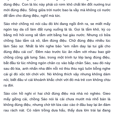
đúng điệu. Con lá lóc này phải có rơm khô chất lên đốt nướng trui
mới đúng điệu. Sống giữa trời nước bao la vầy mà không có nước
để tắm cho đúng điệu, nghĩ mà tức.
Sáo nhớ chồng nó nói câu đó khi đang ngồi ểnh ra, se miết mấy
ngón tay da cổ làm đất rụng xuống lả tả. Gọi là tắm khô, kỳ cọ
bằng mồ hôi xong sẽ tắm ướt bằng hai gàu nước. Nhưng có bữa
chồng Sáo tắm cả xô, tắm đúng điệu. Chữ đúng điệu nhiều lúc
làm Sáo sợ. Nhất là khi nghe bảo “em nằm day lại tui gãi cho
đúng điệu cái coi”. Đêm nào trước lúc ăn nằm với nhau bao giờ
chồng cũng gãi lưng Sáo, trong một trình tự lớp lang đúng điệu,
bắt đầu từ lúc những ngón chân cọ vào bắp chân Sáo, sau đó này
sau đó kia, anh nhẩn nha đến nỗi nó thiu thiu ngủ luôn bỗng nghe
cái gì đó xộc tới chới với. Nó không thích vậy nhưng không dám
nói, biết đâu vì cái khoảnh khắc chới với đó mà trẻ con không chịu
ra đời.
Sáo còn hồ nghi vì hai chữ đúng điệu mà nhà nó nghèo. Gieo
mấy giồng cải, chồng Sáo nói lá cải chưa mướt mà nhổ bán là
không đúng điệu, nhưng chờ tới lứa cào cào ở đâu bay lại ăn đám
rau rách nát. Có năm trồng dưa hấu, thấy dưa lớn trái lại đang