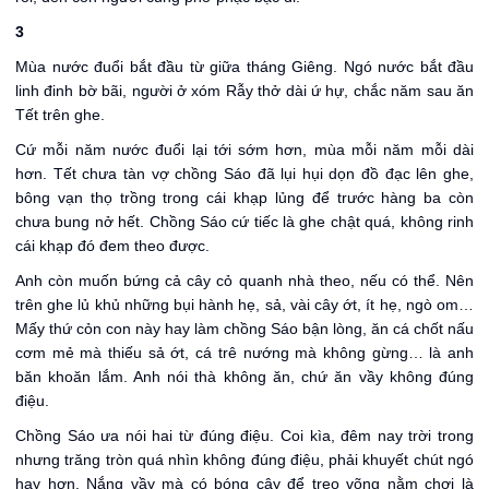
3
Mùa nước đuổi bắt đầu từ giữa tháng Giêng. Ngó nước bắt đầu
linh đinh bờ bãi, người ở xóm Rẫy thở dài ứ hự, chắc năm sau ăn
Tết trên ghe.
Cứ mỗi năm nước đuổi lại tới sớm hơn, mùa mỗi năm mỗi dài
hơn. Tết chưa tàn vợ chồng Sáo đã lụi hụi dọn đồ đạc lên ghe,
bông vạn thọ trồng trong cái khạp lủng để trước hàng ba còn
chưa bung nở hết. Chồng Sáo cứ tiếc là ghe chật quá, không rinh
cái khạp đó đem theo được.
Anh còn muốn bứng cả cây cỏ quanh nhà theo, nếu có thể. Nên
trên ghe lủ khủ những bụi hành hẹ, sả, vài cây ớt, ít hẹ, ngò om…
Mấy thứ cỏn con này hay làm chồng Sáo bận lòng, ăn cá chốt nấu
cơm mẻ mà thiếu sả ớt, cá trê nướng mà không gừng… là anh
băn khoăn lắm. Anh nói thà không ăn, chứ ăn vầy không đúng
điệu.
Chồng Sáo ưa nói hai từ đúng điệu. Coi kìa, đêm nay trời trong
nhưng trăng tròn quá nhìn không đúng điệu, phải khuyết chút ngó
hay hơn. Nắng vầy mà có bóng cây để treo võng nằm chơi là