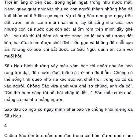
Trời im ắng ở trên cao, trong ngằn ngặt, trong như nước mắt.
Nắng quay quắt như vắt như vo con người thành những hòn đá
khô khốc có thể lăn cọc cạch. Vợ chồng Sáo neo ghe ngay trên
đất vườn mình, cạnh mái nhà mình, lây lất sống nhờ chài lưới
những con cá nước đục còn sót lại ốm ròm trên mình đầy ghẻ
lở… sau đó thì tới đám cá nước trong len lỏi vào sâu trong đất
liền, hai đứa kiếm được chút đỉnh tiền gạo và không đến nỗi cực
ăn. Nhưng có bữa chỉ bắt được cá Sầu Ngư, đành ăn cơm với
muối hột.
Sầu Ngư bình thường vẩy màu xám bạc chỉ nhẩn nha ăn bèo
rong trôi dạt, đến nước đuổi thân cá trở nên đỏ thẫm. Chúng có
thể sống tỉnh queo nhờ rỉa xác súc vật chết trôi, trong đó có cả
xác người. Chồng Sáo vừa ghét vừa ghê sợ chúng, anh xỉa xói,
“Cái thứ ham sống tới nỗi bất chấp tội lỗi…”. Sáo mắc cười quá,
mắng cá mà như mắng người.
Sáo đâu có ngờ có ngày mình phải bảo vệ chồng khỏi miệng cá
Sầu Ngư.
4
Chồng Sáo ốm teo, nằm gọn đeo trong cái hòm được ghép tạm