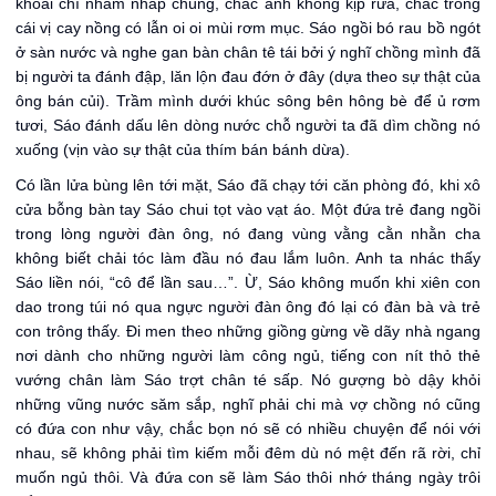
khoái chí nhấm nháp chúng, chắc anh không kịp rửa, chắc trong
cái vị cay nồng có lẫn oi oi mùi rơm mục. Sáo ngồi bó rau bồ ngót
ở sàn nước và nghe gan bàn chân tê tái bởi ý nghĩ chồng mình đã
bị người ta đánh đập, lăn lộn đau đớn ở đây (dựa theo sự thật của
ông bán củi). Trầm mình dưới khúc sông bên hông bè để ủ rơm
tươi, Sáo đánh dấu lên dòng nước chỗ người ta đã dìm chồng nó
xuống (vịn vào sự thật của thím bán bánh dừa).
Có lần lửa bùng lên tới mặt, Sáo đã chạy tới căn phòng đó, khi xô
cửa bỗng bàn tay Sáo chui tọt vào vạt áo. Một đứa trẻ đang ngồi
trong lòng người đàn ông, nó đang vùng vằng cằn nhằn cha
không biết chải tóc làm đầu nó đau lắm luôn. Anh ta nhác thấy
Sáo liền nói, “cô để lần sau…”. Ừ, Sáo không muốn khi xiên con
dao trong túi nó qua ngực người đàn ông đó lại có đàn bà và trẻ
con trông thấy. Đi men theo những giồng gừng về dãy nhà ngang
nơi dành cho những người làm công ngủ, tiếng con nít thỏ thẻ
vướng chân làm Sáo trợt chân té sấp. Nó gượng bò dậy khỏi
những vũng nước săm sắp, nghĩ phải chi mà vợ chồng nó cũng
có đứa con như vậy, chắc bọn nó sẽ có nhiều chuyện để nói với
nhau, sẽ không phải tìm kiếm mỗi đêm dù nó mệt đến rã rời, chỉ
muốn ngủ thôi. Và đứa con sẽ làm Sáo thôi nhớ tháng ngày trôi