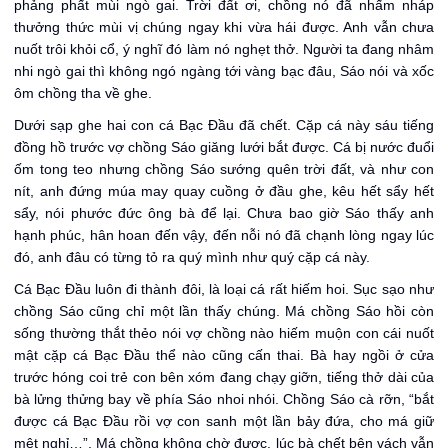
phảng phất mùi ngò gai. Trời đất ơi, chồng nó đã nhấm nháp
thưởng thức mùi vị chúng ngay khi vừa hái được. Anh vẫn chưa
nuốt trôi khỏi cổ, ý nghĩ đó làm nó nghẹt thở. Người ta đang nhâm
nhi ngò gai thì không ngó ngàng tới vàng bạc đâu, Sáo nói và xốc
ôm chồng tha về ghe.
Dưới sạp ghe hai con cá Bạc Đầu đã chết. Cặp cá này sáu tiếng
đồng hồ trước vợ chồng Sáo giăng lưới bắt được. Cá bị nước đuổi
ốm tong teo nhưng chồng Sáo sướng quên trời đất, và như con
nít, anh đứng múa may quay cuồng ở đầu ghe, kêu hết sẩy hết
sẩy, nói phước đức ông bà để lại. Chưa bao giờ Sáo thấy anh
hạnh phúc, hân hoan đến vậy, đến nỗi nó đã chạnh lòng ngay lúc
đó, anh đâu có từng tỏ ra quý mình như quý cặp cá này.
Cá Bạc Đầu luôn đi thành đôi, là loại cá rất hiếm hoi. Sục sạo như
chồng Sáo cũng chỉ một lần thấy chúng. Má chồng Sáo hồi còn
sống thường thắt thẻo nói vợ chồng nào hiếm muộn con cái nuốt
mật cặp cá Bạc Đầu thể nào cũng cấn thai. Bà hay ngồi ở cửa
trước hóng coi trẻ con bên xóm đang chạy giỡn, tiếng thở dài của
bà lửng thửng bay về phía Sáo nhoi nhói. Chồng Sáo cà rỡn, “bắt
được cá Bạc Đầu rồi vợ con sanh một lần bảy đứa, cho má giữ
mệt nghỉ…”. Má chồng không chờ được, lúc bà chết bên vách vẫn