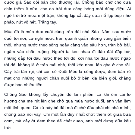
được giá Sáo đòi bán cho thương lái. Chồng bảo chờ cho dưa
chín thêm ít nữa, cho da trái dưa căng bóng mới đúng điệu. Ai
ngờ trời trở mưa một trận, không kịp cắt dây dưa nổ lụp bụp như
pháo, nứt vỏ hết. Trắng tay.
Mùa đó là mùa dưa cuối cùng trên đất nhà Sáo. Năm sau nước
đuổi tới nơi, cứ nghĩ nước tràn quanh quẩn những vùng gần biển
thôi, nhưng nước theo sông ngày càng vào sâu hơn, tràn bờ bãi,
ngấm vào chân ruộng. Người ta kéo nhau đi đào đất đắp bờ,
nhưng đắp tới đâu nước theo tới đó, cơi nhà tới đâu nước ngập
tới đó, không lẽ ở trên mái nhà, thôi kéo nhau lên ghe ở cho rồi.
Cây trái tàn rụi, chỉ còn cỏ Đuôi Mèo là sống được, đem bán rẻ
mạt cho những người chăn nuôi bò ở bên kia biên giới, chẳng
được bao nhiêu tiền.
Chồng Sáo không lấy chuyện đó làm phiền, cả khi ôm cái lư
hương cha mẹ rút lên ghe chờ qua mùa nước đuổi, anh vẫn làm
mặt tỉnh queo. Cả xứ này bỏ đất mà đi chớ đâu phải chỉ nhà mình,
chồng Sáo nói vậy. Chỉ một lần duy nhất chợt thèm ớt giữa bữa
cơm, mà cây ớt đem theo đã chết queo, anh mới dựng đũa kêu
trời.