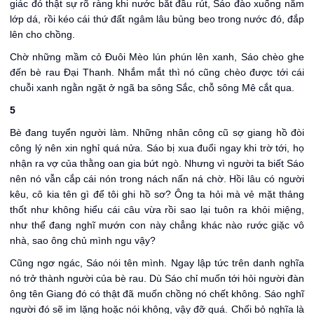
giác đó thật sự rõ ràng khi nước bắt đầu rút, Sáo đào xuống năm
lớp dá, rồi kéo cái thứ đất ngâm lâu bủng beo trong nước đó, đắp
lên cho chồng.
Chờ những mầm cỏ Đuôi Mèo lún phún lên xanh, Sáo chèo ghe
đến bè rau Đại Thanh. Nhắm mắt thì nó cũng chèo được tới cái
chuỗi xanh ngằn ngặt ở ngã ba sông Sắc, chỗ sông Mê cắt qua.
5
Bè đang tuyển người làm. Những nhân công cũ sợ giang hồ đòi
công lý nên xin nghỉ quá nửa. Sáo bị xua đuổi ngay khi trờ tới, họ
nhận ra vợ của thằng oan gia bứt ngò. Nhưng vì người ta biết Sáo
nên nó vẫn cắp cái nón trong nách nấn ná chờ. Hồi lâu có người
kêu, cô kia tên gì để tôi ghi hồ sơ? Ông ta hỏi mà vẻ mặt thảng
thốt như không hiểu cái câu vừa rồi sao lại tuôn ra khỏi miệng,
như thể đang nghĩ mướn con này chẳng khác nào rước giặc vô
nhà, sao ông chủ mình ngu vậy?
Cũng ngơ ngác, Sáo nói tên mình. Ngay lập tức trên danh nghĩa
nó trở thành người của bè rau. Dù Sáo chỉ muốn tới hỏi người đàn
ông tên Giang đó có thật đã muốn chồng nó chết không. Sáo nghĩ
người đó sẽ im lặng hoặc nói không, vậy đỡ quá. Chối bỏ nghĩa là