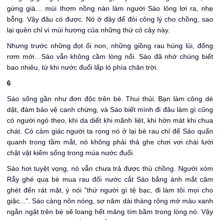
gừng già… mùi thơm nồng nàn làm người Sáo lỏng lơi ra, nhẹ
bỗng. Vậy đâu có được. Nó ở đây để đòi công lý cho chồng, sao
lại quên chỉ vì mùi hương của những thứ cỏ cây này.
Nhưng trước những đọt ổi non, những giồng rau húng lủi, đống
rơm mới…Sáo vẫn không cầm lòng nổi. Sáo đã nhớ chúng biết
bao nhiêu, từ khi nước đuổi lấp ló phía chân trời.
6
Sáo sống gần như đơn độc trên bè. Thui thủi. Bạn làm công dè
dặt, đám bảo vệ canh chừng, và Sáo biết mình đi đâu làm gì cũng
có người ngó theo, khi da diết khi mãnh liệt, khi hờn mát khi chua
chát. Có cảm giác người ta rọng nó ở lại bè rau chỉ để Sáo quẩn
quanh trong tầm mắt, nó không phải thả ghe chơi vơi chài lưới
chật vật kiếm sống trong mùa nước đuổi.
Sáo hơi tuyệt vọng, nó vẫn chưa trả được thù chồng. Người xóm
Rẫy ghé qua bè mua rau đổi nước cắt Sáo bằng ánh mắt căm
ghét đến rát mặt, ý nói "thứ người gì tệ bạc, đi làm tôi mọi cho
giặc...". Sáo càng nôn nóng, sợ năm dài tháng rộng mớ màu xanh
ngằn ngặt trên bè sẽ loang hết mảng tím bầm trong lòng nó. Vậy