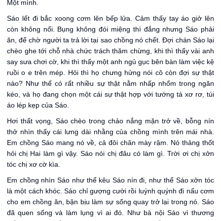
Một mình.
Sáo lết đi bắc xoong cơm lên bếp lửa. Cảm thấy tay áo giở lên
còn không nổi. Bụng không đói miệng thì đắng nhưng Sáo phải
ăn, để chờ người ta trả lời tại sao chồng nó chết. Đợi chán Sáo lại
chèo ghe tới chỗ nhà chức trách thăm chừng, khi thì thấy vài anh
say sưa chơi cờ, khi thì thấy một anh ngủ gục bên bàn làm việc kệ
ruồi o e trên mép. Hỏi thì họ chưng hửng nói cô còn đợi sự thật
nào? Như thể có rất nhiều sự thật nằm nhấp nhổm trong ngăn
kéo, và họ đang chọn một cái sự thật hợp với tướng tá xơ rơ, túi
áo lép kẹp của Sáo.
Hơi thất vọng, Sáo chèo trong chảo nắng mặn trở về, bỗng nín
thở nhìn thấy cái lưng dài nhằng của chồng mình trên mái nhà.
Em chồng Sáo mang nó về, cả đôi chân mày rậm. Nó thảng thốt
hỏi chị Hai làm gì vậy. Sáo nói chị đâu có làm gì. Trời ơi chị xởn
tóc chị xơ cờ kìa.
Em chồng nhìn Sáo như thể kêu Sáo nín đi, như thể Sáo xởn tóc
là một cách khóc. Sáo chỉ gượng cười rồi luýnh quýnh đi nấu cơm
cho em chồng ăn, bận bịu làm sự sống quay trở lại trong nó. Sáo
đã quen sống và làm lụng vì ai đó. Như bà nội Sáo vì thương