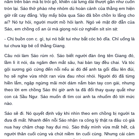
nằm trên bàn mà bị trói gô, khiến cái lưng dài thượt gần như cuốn
tròn lại. Sáo thở phào nhẹ nhỏm dù hoàn cảnh của thằng em hiện
giờ rất cay đắng. Vậy mấy bữa qua Sáo đã bồn chồn lo lắng cho
ai? Nó tự hỏi, người mướt mồ hôi lạnh. Ngó vẻ mặt đờ đẫn của
Sáo, em chồng cố an ủi mà giọng nói cứ nghiến sít sìn sịt:
- Chị buồn con c. gì, tụi nó bắt tui như bắt cóc bỏ dĩa. Chỉ uổng là
tui chưa kịp bẻ cổ thằng Giang.
Câu nói làm Sáo rúm ró. Sáo biết người đàn ông tên Giang đó,
lầm lì ít nói, da ngăm đen mắt sâu, hai bàn tay đều chai. Và tóc
gội sương gió cứng đến nỗi nếu ai đó để anh ta gối đầu lên đùi,
họ sẽ nghe vừa nhột ran vừa đau nhoi nhói. Người đó đã từng
hiền lắm, ngập ngừng mãi mới dám nắm bàn tay con gái, nhưng
theo lời em chồng Sáo thì giờ anh ta đã đổi thay quay quắt như
con cá Sầu Ngư. Sáo muốn đi tìm coi anh ta nhuốm đỏ tới mức
nào.
Sáo sẽ đi. Nó quyết định vậy khi nhìn theo em chồng bị người ta
đưa đi mất. Nhanh đến nỗi Sáo nhận ra công lý thật ra đâu có già
nua hay chậm chạp hay đui mù. Sáo thấy mình vừa mất hết, cả
người thân cuối cùng và chút niềm tin cuối cùng. Nhưng cái cảm