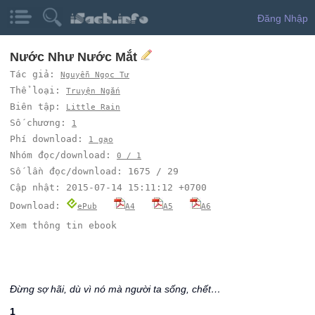
Đăng Nhập
Nước Như Nước Mắt
Tác giả:
Nguyễn Ngọc Tư
Thể loại:
Truyện Ngắn
Biên tập:
Little Rain
Số chương:
1
Phí download:
1 gạo
Nhóm đọc/download:
0 / 1
Số lần đọc/download: 1675 / 29
Cập nhật: 2015-07-14 15:11:12 +0700
Download:
ePub
A4
A5
A6
Xem thông tin ebook
Đừng sợ hãi, dù vì nó mà người ta sống, chết…
1