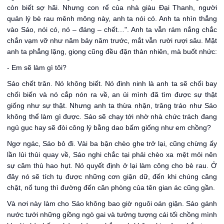
còn biết sợ hãi. Nhưng con rể của nhà giàu Đại Thanh, người
quản lý bè rau mênh mông này, anh ta nói có. Anh ta nhìn thẳng
vào Sáo, nói có, nó – đáng – chết…". Anh ta vẫn rám nắng chắc
chắn vạm vỡ như năm bảy năm trước, mắt vẫn rười rượi sâu. Mặt
anh ta phẳng lặng, giọng cũng đều đặn thản nhiên, mà buốt nhức:
- Em sẽ làm gì tôi?
Sáo chết trân. Nó không biết. Nó đinh ninh là anh ta sẽ chối bay
chối biến và nó cắp nón ra về, an ủi mình đã tìm được sự thật
giống như sự thật. Nhưng anh ta thừa nhận, trâng tráo như Sáo
không thể làm gì được. Sáo sẽ chạy tới nhờ nhà chức trách đang
ngủ gục hay sẽ đòi công lý bằng dao bấm giống như em chồng?
Ngơ ngác, Sáo bỏ đi. Vài ba bận chèo ghe trở lại, cũng chừng ấy
lần lủi thủi quay về, Sáo nghi chắc tại phải chèo xa mệt mỏi nên
sự căm thù hao hụt. Nó quyết định ở lại làm công cho bè rau. Ở
đây nó sẽ tích tụ được những cơn giận dữ, đến khi chúng căng
chật, nổ tung thì đường đến căn phòng của tên gian ác cũng gần.
Và nơi này làm cho Sáo không bao giờ nguôi oán giận. Sáo gánh
nước tưới những giồng ngò gai và tưởng tượng cái tối chồng mình