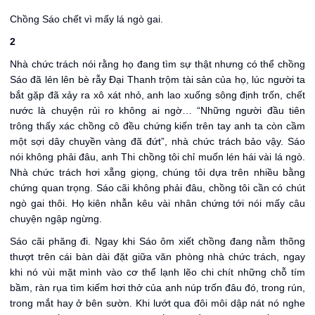
Chồng Sáo chết vì mấy lá ngò gai.
2
Nhà chức trách nói rằng họ đang tìm sự thật nhưng có thể chồng
Sáo đã lẻn lên bè rẫy Đại Thanh trộm tài sản của họ, lúc người ta
bắt gặp đã xảy ra xô xát nhỏ, anh lao xuống sông định trốn, chết
nước là chuyện rủi ro không ai ngờ… “Những người đầu tiên
trông thấy xác chồng cô đều chứng kiến trên tay anh ta còn cầm
một sợi dây chuyền vàng đã đứt”, nhà chức trách bảo vậy. Sáo
nói không phải đâu, anh Thi chồng tôi chỉ muốn lén hái vài lá ngò.
Nhà chức trách hơi xẵng giọng, chúng tôi dựa trên nhiều bằng
chứng quan trọng. Sáo cãi không phải đâu, chồng tôi cần có chút
ngò gai thôi. Họ kiên nhẫn kêu vài nhân chứng tới nói mấy câu
chuyện ngập ngừng.
Sáo cãi phăng đi. Ngay khi Sáo ôm xiết chồng đang nằm thõng
thượt trên cái bàn dài đặt giữa văn phòng nhà chức trách, ngay
khi nó vùi mặt mình vào cơ thể lạnh lẽo chi chít những chỗ tím
bầm, ràn rụa tìm kiếm hơi thở của anh núp trốn đâu đó, trong rún,
trong mắt hay ở bên sườn. Khi lướt qua đôi môi dập nát nó nghe