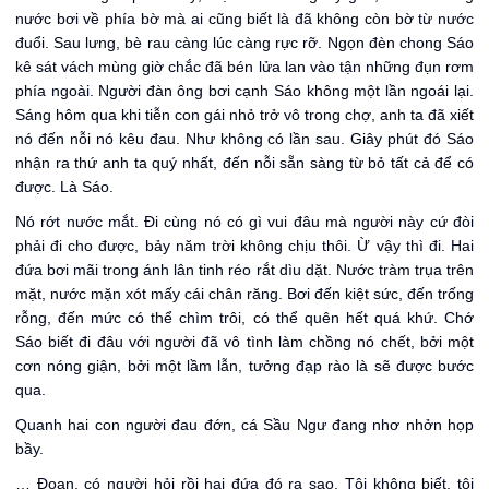
nước bơi về phía bờ mà ai cũng biết là đã không còn bờ từ nước
đuổi. Sau lưng, bè rau càng lúc càng rực rỡ. Ngọn đèn chong Sáo
kê sát vách mùng giờ chắc đã bén lửa lan vào tận những đụn rơm
phía ngoài. Người đàn ông bơi cạnh Sáo không một lần ngoái lại.
Sáng hôm qua khi tiễn con gái nhỏ trở vô trong chợ, anh ta đã xiết
nó đến nỗi nó kêu đau. Như không có lần sau. Giây phút đó Sáo
nhận ra thứ anh ta quý nhất, đến nỗi sẵn sàng từ bỏ tất cả để có
được. Là Sáo.
Nó rớt nước mắt. Đi cùng nó có gì vui đâu mà người này cứ đòi
phải đi cho được, bảy năm trời không chịu thôi. Ừ vậy thì đi. Hai
đứa bơi mãi trong ánh lân tinh réo rắt dìu dặt. Nước tràm trụa trên
mặt, nước mặn xót mấy cái chân răng. Bơi đến kiệt sức, đến trống
rỗng, đến mức có thể chìm trôi, có thể quên hết quá khứ. Chớ
Sáo biết đi đâu với người đã vô tình làm chồng nó chết, bởi một
cơn nóng giận, bởi một lầm lẫn, tưởng đạp rào là sẽ được bước
qua.
Quanh hai con người đau đớn, cá Sầu Ngư đang nhơ nhởn họp
bầy.
… Đoạn, có người hỏi rồi hai đứa đó ra sao. Tôi không biết, tôi