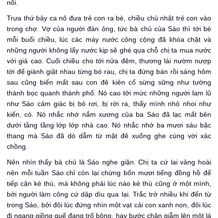
nổi.
Trưa thứ bảy ca nô đưa trẻ con ra bè, chiều chủ nhật trẻ con vào
trong chợ. Vợ của người đàn ông, tức bà chủ của Sáo thì tới bè
mỗi buổi chiều, lúc các máy nước công cộng đã khóa chặt và
những người không lấy nước kịp sẽ ghé qua chỗ chị ta mua nước
với giá cao. Cuối chiều cho tới nửa đêm, thương lái nườm nượp
tới để giành giật nhau từng bó rau, chị ta đứng bán rồi sáng hôm
sau cũng biến mất sau con đê kiên cố sừng sững như tường
thành bọc quanh thành phố. Nó cao tới mức những người lam lũ
như Sáo cảm giác bị bỏ rơi, bị rời ra, thấy mình nhỏ nhoi như
kiến, cỏ. Nó nhắc nhớ nắm xương của ba Sáo đã lạc mất bên
dưới tầng tầng lớp lớp nhà cao. Nó nhắc nhớ ba mươi sáu bậc
thang mà Sáo đã dò dẫm từ mặt đê xuống ghe cùng với xác
chồng.
Nên nhìn thấy bà chủ là Sáo nghe giận. Chị ta cứ lai vảng hoài
nên mỗi tuần Sáo chỉ còn lại chừng bốn mươi tiếng đồng hồ để
tiếp cận kẻ thù, mà không phải lúc nào kẻ thù cũng ở một mình,
bởi người làm công cứ dập dìu qua lại. Trắc trở nhiều khi đến từ
trong Sáo, bởi đôi lúc đứng nhìn một vạt cải con xanh non, đôi lúc
đi ngang giồng quế đang trổ bông, hay bước chân giẫm lên một lá