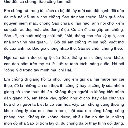
Giờ đến cả chồng, Sáo cũng làm mất.
Em chồng rút trong túi xách ra bộ đồ tây mới cáu đặt cạnh đôi dép
da mà nó đã mua cho chồng Sáo từ năm trước. Món quà còn
nguyên niêm mạc, chồng Sáo chưa đi lần nào, anh nói chờ kiếm
có quần áo đẹp mặc cho đúng điệu. Có lần đi chợ gặp em chồng,
Sáo kể, nó buột miệng chửi thề, “Má, thằng cha cầu kỳ quá, con
nhà lính tính nhà quan…”. Giờ thì em chồng im lìm ngồi vuốt mớ
đồ của anh nó. Bao giờ chồng nhập thổ, Sáo sẽ chôn chúng theo.
Ngó cái cảnh đợi công lý của Sáo, thằng em chồng cười khào,
con dao bấm trên tay cứ lè lưỡi ra tanh tách, sáng quắc. Nó nói
“công lý ở trong tay mình mà, chị Hai…”
Em chồng đi giang hồ từ nhỏ, lưng em giờ đã hai mươi hai cái
thẹo, đó là những lần em thực thi công lý hay bị công lý của nhóm
giang hồ khác thực thi lên. Không thẹo người ta không biết mình
dân giang hồ, em khoe vậy, giống như ở chợ hay gắn chữ văn
hóa cho người ta biết là có văn hóa vậy. Em chồng cũng thường
khoe công lý của em nhanh hơn, luật của em công bằng, sòng
phẳng hơn. Không tin không được, nhiều lần nó tìm lại những
món đồ nhà Sáo bị trộm lấy đi, dù chúng đã bị thay hình đổi dạng,