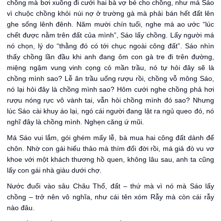
chồng mà bơi xuồng đi cưới hai bà vợ bé cho chồng, như má Sáo
vì chuộc chồng khỏi núi nợ ở trường gà mà phải bán hết đất lên
ghe sống lênh đênh. Năm mười chín tuổi, nghe má ao ước “lúc
chết được nằm trên đất của mình”, Sáo lấy chồng. Lấy người má
nó chọn, lý do “thằng đó có tới chục ngoài công đất”. Sáo nhìn
thấy chồng lần đầu khi anh đang ôm con gà tre đi trên đường,
miệng ngậm vung vinh cọng cỏ mần trầu, nó tự hỏi đây sẽ là
chồng mình sao? Lễ ăn trầu uống rượu rồi, chồng vỗ mông Sáo,
nó lại hỏi đây là chồng mình sao? Hôm cưới nghe chồng phả hơi
rượu nóng rực vô vành tai, vẫn hỏi chồng mình đó sao? Nhưng
lúc Sáo cài khuy áo lại, ngó cái người đang lật ra ngủ queo đó, nó
nghĩ đây là chồng mình. Nghẹn căng ứ mũi.
Má Sáo vui lắm, gói ghém mấy lễ, bà mua hai công đất dành để
chôn. Nhờ con gái hiếu thảo mà thím đổi đời rồi, má giả đò vu vơ
khoe với một khách thương hồ quen, không lâu sau, anh ta cũng
lấy con gái nhà giàu dưới chợ.
Nước đuổi vào sâu Châu Thổ, đất – thứ mà vì nó mà Sáo lấy
chồng – trở nên vô nghĩa, như cái tên xóm Rẫy mà còn cái rẫy
nào đâu.