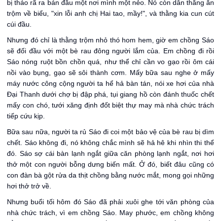
bị tháo rã ra bán đầu một nơi mình một nẻo. Nó còn dẫn thằng ăn
trộm về biểu, "xin lỗi anh chị Hai tao, mầy!", và thằng kia cun cút
cúi đầu.
Nhưng đó chỉ là thằng trộm nhỏ thó hom hem, giờ em chồng Sáo
sẽ đối đầu với một bè rau đông người lắm của. Em chồng đi rồi
Sáo nóng ruột bồn chồn quá, như thể chỉ cần vo gạo rồi ôm cái
nồi vào bụng, gạo sẽ sôi thành cơm. Mấy bữa sau nghe ở mấy
máy nước công cộng người ta hể hả bàn tán, nói xe hơi của nhà
Đại Thanh dưới chợ bị đập phá, tụi giang hồ còn đánh thuốc chết
mấy con chó, tưới xăng định đốt biệt thự may mà nhà chức trách
tiếp cứu kịp.
Bữa sau nữa, người ta rủ Sáo đi coi một bảo vệ của bè rau bị dìm
chết. Sáo không đi, nó không chắc mình sẽ hả hê khi nhìn thi thể
đó. Sáo sợ cái bàn lạnh ngắt giữa căn phòng lạnh ngắt, nơi hơi
thở một con người bỗng dưng biến mất. Ở đó, biết đâu cũng có
con đàn bà gột rửa da thịt chồng bằng nước mắt, mong gọi những
hơi thở trở về.
Nhưng buổi tối hôm đó Sáo đã phải xuôi ghe tới văn phòng của
nhà chức trách, vì em chồng Sáo. May phước, em chồng không