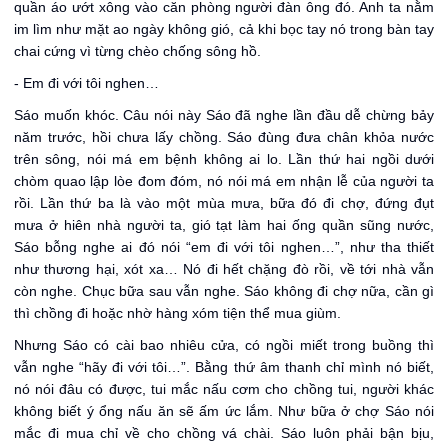
quần áo ướt xông vào căn phòng người đàn ông đó. Anh ta nằm
im lìm như mặt ao ngày không gió, cả khi bọc tay nó trong bàn tay
chai cứng vì từng chèo chống sông hồ.
- Em đi với tôi nghen…
Sáo muốn khóc. Câu nói này Sáo đã nghe lần đầu dễ chừng bảy
năm trước, hồi chưa lấy chồng. Sáo đùng đưa chân khỏa nước
trên sông, nói má em bệnh không ai lo. Lần thứ hai ngồi dưới
chòm quao lập lòe đom đóm, nó nói má em nhận lễ của người ta
rồi. Lần thứ ba là vào một mùa mưa, bữa đó đi chợ, đứng đụt
mưa ở hiên nhà người ta, gió tạt làm hai ống quần sũng nước,
Sáo bỗng nghe ai đó nói “em đi với tôi nghen…”, như tha thiết
như thương hại, xót xa… Nó đi hết chặng đò rồi, về tới nhà vẫn
còn nghe. Chục bữa sau vẫn nghe. Sáo không đi chợ nữa, cần gì
thì chồng đi hoặc nhờ hàng xóm tiện thể mua giùm.
Nhưng Sáo có cài bao nhiêu cửa, có ngồi miết trong buồng thì
vẫn nghe “hãy đi với tôi…”. Bằng thứ âm thanh chỉ mình nó biết,
nó nói đâu có được, tui mắc nấu cơm cho chồng tui, người khác
không biết ý ổng nấu ăn sẽ ấm ức lắm. Như bữa ở chợ Sáo nói
mắc đi mua chỉ về cho chồng vá chài. Sáo luôn phải bận bịu,