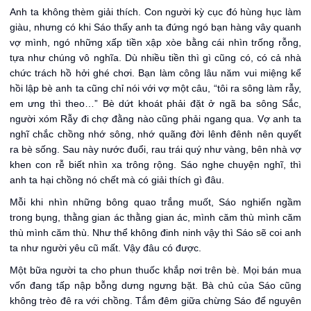
Anh ta không thèm giải thích. Con người kỳ cục đó hùng hục làm
giàu, nhưng có khi Sáo thấy anh ta đứng ngó bạn hàng vây quanh
vợ mình, ngó những xấp tiền xập xòe bằng cái nhìn trống rỗng,
tựa như chúng vô nghĩa. Dù nhiều tiền thì gì cũng có, có cả nhà
chức trách hồ hởi ghé chơi. Bạn làm công lâu năm vui miệng kể
hồi lập bè anh ta cũng chỉ nói với vợ một câu, “tôi ra sông làm rẫy,
em ưng thì theo…” Bè dứt khoát phải đặt ở ngã ba sông Sắc,
người xóm Rẫy đi chợ đằng nào cũng phải ngang qua. Vợ anh ta
nghĩ chắc chồng nhớ sông, nhớ quãng đời lênh đênh nên quyết
ra bè sống. Sau này nước đuổi, rau trái quý như vàng, bên nhà vợ
khen con rễ biết nhìn xa trông rộng. Sáo nghe chuyện nghĩ, thì
anh ta hại chồng nó chết mà có giải thích gì đâu.
Mỗi khi nhìn những bông quao trắng muốt, Sáo nghiến ngầm
trong bụng, thằng gian ác thằng gian ác, mình căm thù mình căm
thù mình căm thù. Như thể không đinh ninh vậy thì Sáo sẽ coi anh
ta như người yêu cũ mất. Vậy đâu có được.
Một bữa người ta cho phun thuốc khắp nơi trên bè. Mọi bán mua
vốn đang tấp nập bỗng dưng ngưng bặt. Bà chủ của Sáo cũng
không trèo đê ra với chồng. Tắm đêm giữa chừng Sáo để nguyên