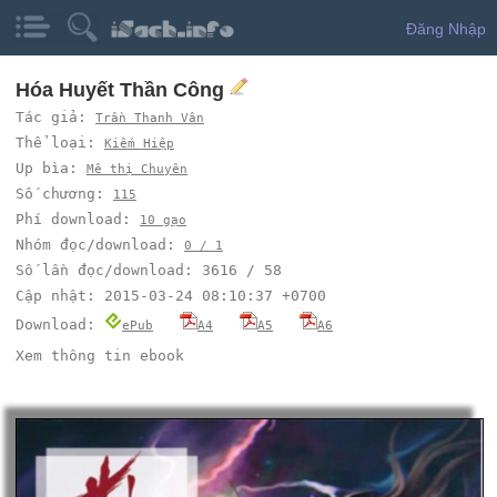
Đăng Nhập
Hóa Huyết Thần Công
Tác giả:
Trần Thanh Vân
Thể loại:
Kiếm Hiệp
Up bìa:
Mê thị Chuyên
Số chương:
115
Phí download:
10 gạo
Nhóm đọc/download:
0 / 1
Số lần đọc/download: 3616 / 58
Cập nhật: 2015-03-24 08:10:37 +0700
Download:
ePub
A4
A5
A6
Xem thông tin ebook