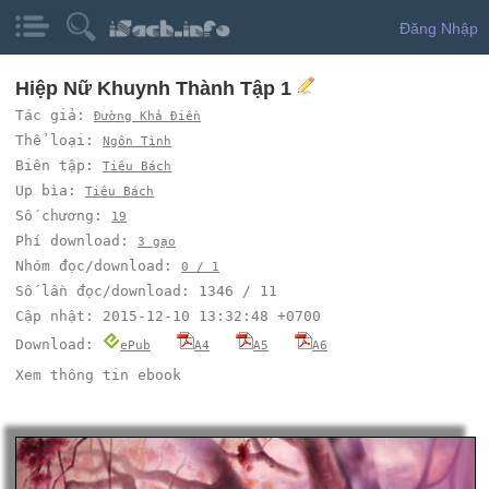
Đăng Nhập
Hiệp Nữ Khuynh Thành Tập 1
Tác giả:
Đường Khả Điền
Thể loại:
Ngôn Tình
Biên tập:
Tiêu Bách
Up bìa:
Tiêu Bách
Số chương:
19
Phí download:
3 gạo
Nhóm đọc/download:
0 / 1
Số lần đọc/download: 1346 / 11
Cập nhật: 2015-12-10 13:32:48 +0700
Download:
ePub
A4
A5
A6
Xem thông tin ebook