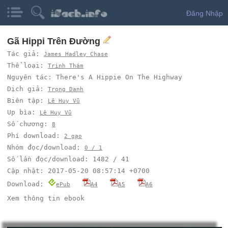
Đăng Nhập
Gã Hippi Trên Đường
Tác giả:
James Hadley Chase
Thể loại:
Trinh Thám
Nguyên tác: There's A Hippie On The Highway
Dịch giả:
Trọng Danh
Biên tập:
Lê Huy Vũ
Up bìa:
Lê Huy Vũ
Số chương:
8
Phí download:
2 gạo
Nhóm đọc/download:
0 / 1
Số lần đọc/download: 1482 / 41
Cập nhật: 2017-05-20 08:57:14 +0700
Download:
ePub
A4
A5
A6
Xem thông tin ebook