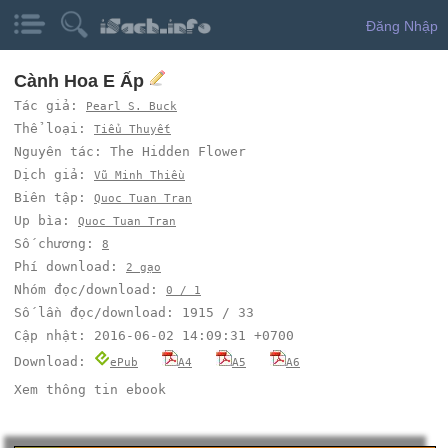
Đăng Nhập
Cành Hoa E Ấp
Tác giả:
Pearl S. Buck
Thể loại:
Tiểu Thuyết
Nguyên tác: The Hidden Flower
Dịch giả:
Vũ Minh Thiều
Biên tập:
Quoc Tuan Tran
Up bìa:
Quoc Tuan Tran
Số chương:
8
Phí download:
2 gạo
Nhóm đọc/download:
0 / 1
Số lần đọc/download: 1915 / 33
Cập nhật: 2016-06-02 14:09:31 +0700
Download:
ePub
A4
A5
A6
Xem thông tin ebook