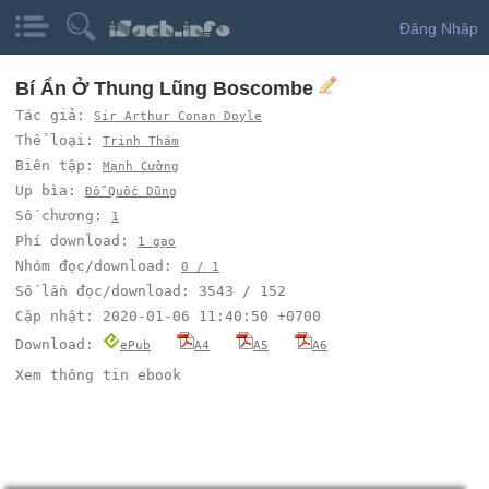
Đăng Nhập
Bí Ẩn Ở Thung Lũng Boscombe
Tác giả:
Sir Arthur Conan Doyle
Thể loại:
Trinh Thám
Biên tập:
Mạnh Cường
Up bìa:
Đỗ Quốc Dũng
Số chương:
1
Phí download:
1 gạo
Nhóm đọc/download:
0 / 1
Số lần đọc/download: 3543 / 152
Cập nhật: 2020-01-06 11:40:50 +0700
Download:
ePub
A4
A5
A6
Xem thông tin ebook