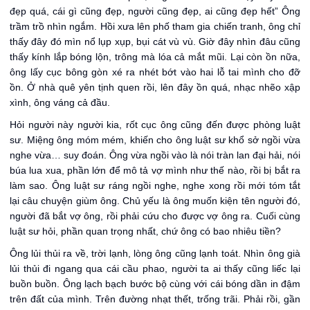
đẹp quá, cái gì cũng đẹp, người cũng đẹp, ai cũng đẹp hết” Ông
trầm trồ nhìn ngắm. Hồi xưa lên phố tham gia chiến tranh, ông chỉ
thấy đây đó mìn nổ lụp xụp, bụi cát vù vù. Giờ đây nhìn đâu cũng
thấy kính lắp bóng lộn, trông mà lóa cả mắt mũi. Lại còn ồn nữa,
ông lấy cục bông gòn xé ra nhét bớt vào hai lỗ tai mình cho đỡ
ồn. Ở nhà quê yên tịnh quen rồi, lên đây ồn quá, nhạc nhẽo xập
xình, ông váng cả đầu.
Hỏi người này người kia, rốt cục ông cũng đến được phòng luật
sư. Miệng ông móm mém, khiến cho ông luật sư khổ sở ngồi vừa
nghe vừa… suy đoán. Ông vừa ngồi vào là nói tràn lan đại hải, nói
búa lua xua, phần lớn để mô tả vợ mình như thế nào, rồi bị bắt ra
làm sao. Ông luật sư ráng ngồi nghe, nghe xong rồi mới tóm tắt
lại câu chuyện giùm ông. Chủ yếu là ông muốn kiện tên người đó,
người đã bắt vợ ông, rồi phải cứu cho được vợ ông ra. Cuối cùng
luật sư hỏi, phần quan trọng nhất, chứ ông có bao nhiêu tiền?
Ông lủi thủi ra về, trời lạnh, lòng ông cũng lạnh toát. Nhìn ông già
lủi thủi đi ngang qua cái cầu phao, người ta ai thấy cũng liếc lại
buồn buồn. Ông lạch bạch bước bộ cùng với cái bóng dần in đậm
trên đất của mình. Trên đường nhạt thết, trống trãi. Phải rồi, gần