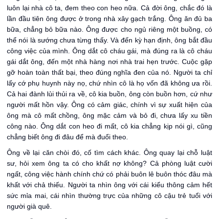
luôn lại nhà cô ta, đem theo con heo nữa. Cả đời ông, chắc đó là
lần đầu tiên ông được ở trong nhà xây gạch trắng. Ông ăn đủ ba
bữa, chẳng bỏ bữa nào. Ông được cho ngủ riêng một buồng, có
thể nói là sướng chưa từng thấy. Và đến kỳ hạn định, ông bắt đầu
công việc của mình. Ông dắt cô cháu gái, mà đúng ra là cô cháu
gái dắt ông, đến một nhà hàng nơi nhà trai hẹn trước. Cuộc gặp
gỡ hoàn toàn thất bại, theo đúng nghĩa đen của nó. Người ta chỉ
lấy cớ phụ huynh này nọ, chứ nhìn cô là họ vốn đã không ưa rồi.
Cả hai đành lủi thủi ra về, cô kia buồn, ông còn buồn hơn, cứ như
người mất hồn vậy. Ông có cảm giác, chính vì sự xuất hiện của
ông mà cô mất chồng, ông mặc cảm và bỏ đi, chưa lấy xu tiền
công nào. Ông dắt con heo đi mất, cô kia chẳng kịp nói gì, cũng
chẳng biết ông đi đâu để mà đuổi theo.
Ông về lại căn chòi đó, cố tìm cách khác. Ông quay lại chỗ luật
sư, hỏi xem ông ta có cho khất nợ không? Cả phòng luật cười
ngất, công việc hành chính chứ có phải buôn lê buôn thóc đâu mà
khất với chả thiếu. Người ta nhìn ông với cái kiểu thông cảm hết
sức mỉa mai, cái nhìn thường trực của những cô cậu trẻ tuổi với
người già quê.