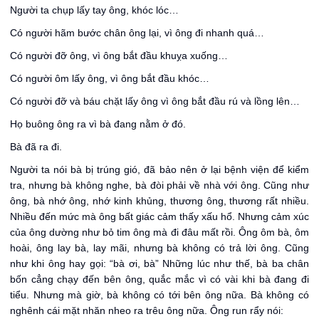
Người ta chụp lấy tay ông, khóc lóc…
Có người hãm bước chân ông lại, vì ông đi nhanh quá…
Có người đỡ ông, vì ông bắt đầu khuỵa xuống…
Có người ôm lấy ông, vì ông bắt đầu khóc…
Có người đỡ và báu chặt lấy ông vì ông bắt đầu rú và lồng lên…
Họ buông ông ra vì bà đang nằm ở đó.
Bà đã ra đi.
Người ta nói bà bị trúng gió, đã bảo nên ở lại bệnh viện để kiểm
tra, nhưng bà không nghe, bà đòi phải về nhà với ông. Cũng như
ông, bà nhớ ông, nhớ kinh khủng, thương ông, thương rất nhiều.
Nhiều đến mức mà ông bất giác cảm thấy xấu hổ. Nhưng cảm xúc
của ông dường như bỏ tim ông mà đi đâu mất rồi. Ông ôm bà, ôm
hoài, ông lay bà, lay mãi, nhưng bà không có trả lời ông. Cũng
như khi ông hay gọi: “bà ơi, bà” Những lúc như thế, bà ba chân
bốn cẳng chạy đến bên ông, quắc mắc vì có vài khi bà đang đi
tiểu. Nhưng mà giờ, bà không có tới bên ông nữa. Bà không có
nghênh cái mặt nhăn nheo ra trêu ông nữa. Ông run rẩy nói: