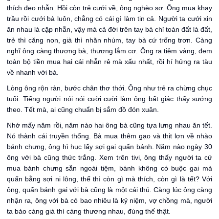
thích đeo nhẫn. Hồi còn trẻ cưới về, ông nghèo sơ. Ông mua khay
trầu rồi cưới bà luôn, chẳng có cái gì làm tin cả. Người ta cưới xin
ăn nhau là cặp nhẫn, vậy mà cả đời trên tay bà chỉ toàn đất là đất,
trẻ thì căng non, già thì nhăn nhúm, tay bà cứ trống trơn. Càng
nghĩ ông càng thương bà, thương lắm cơ. Ông ra tiệm vàng, đem
toàn bộ tiền mua hai cái nhẫn rẻ mà xấu nhất, rồi hí hửng ra tàu
về nhanh với bà.
Lòng ông rộn ràn, bước chân thơ thới. Ông như trẻ ra chừng chục
tuổi. Tiếng người nói nói cười cười làm ông bất giác thấy sướng
theo. Tết mà, ai cũng chuẩn bị sắm đồ đón xuân.
Nhớ mấy năm rồi, năm nào hai ông bà cũng tựa lưng nhau ăn tết.
Nó thành cái truyền thống. Bà mua thêm gạo và thịt lợn về nhào
bánh chưng, ông hì hục lấy sợi gai quấn bánh. Năm nào ngày 30
ông với bà cũng thức trắng. Xem trên tivi, ông thấy người ta cứ
mua bánh chưng sẵn ngoài tiệm, bánh không có buộc gai mà
quấn bằng sợi ni lông, thế thì còn gì mà thích, còn gì là tết? Với
ông, quấn bánh gai với bà cũng là một cái thú. Càng lúc ông càng
nhận ra, ông với bà có bao nhiêu là kỷ niệm, vợ chồng mà, người
ta bảo càng già thì càng thương nhau, đúng thế thật.