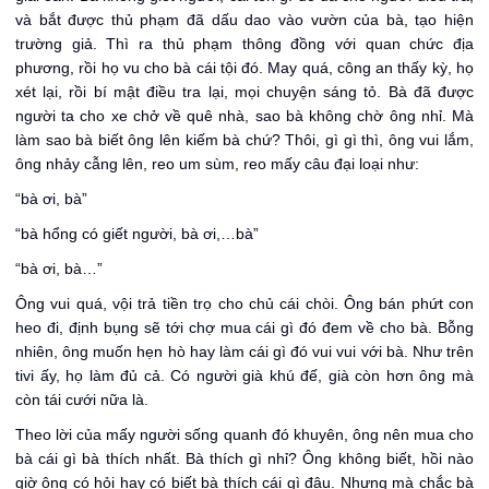
và bắt được thủ phạm đã dấu dao vào vườn của bà, tạo hiện
trường giả. Thì ra thủ phạm thông đồng với quan chức địa
phương, rồi họ vu cho bà cái tội đó. May quá, công an thấy kỳ, họ
xét lại, rồi bí mật điều tra lại, mọi chuyện sáng tỏ. Bà đã được
người ta cho xe chở về quê nhà, sao bà không chờ ông nhỉ. Mà
làm sao bà biết ông lên kiếm bà chứ? Thôi, gì gì thì, ông vui lắm,
ông nhảy cẫng lên, reo um sùm, reo mấy câu đại loại như:
“bà ơi, bà”
“bà hổng có giết người, bà ơi,…bà”
“bà ơi, bà…”
Ông vui quá, vội trả tiền trọ cho chủ cái chòi. Ông bán phứt con
heo đi, định bụng sẽ tới chợ mua cái gì đó đem về cho bà. Bỗng
nhiên, ông muốn hẹn hò hay làm cái gì đó vui vui với bà. Như trên
tivi ấy, họ làm đủ cả. Có người già khú đế, già còn hơn ông mà
còn tái cưới nữa là.
Theo lời của mấy người sống quanh đó khuyên, ông nên mua cho
bà cái gì bà thích nhất. Bà thích gì nhỉ? Ông không biết, hồi nào
giờ ông có hỏi hay có biết bà thích cái gì đâu. Nhưng mà chắc bà