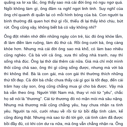
quãng xa lơ xa lắc, ông thấy sao mà cái đời ông nó ngu ngơ quá.
Ngồi không làm gì, ông đâm ra nghĩ ngợi linh tinh. Suy nghĩ của
ông chỉ quanh đi quẩn lại có mỗi hình bóng của bà. Con người ta
bình thường đã quen hơi thứ gì rồi, thiếu đi lại thấy khó chịu, bứt
rứt. Ông cũng vậy, không biết bà có vậy không nhỉ?
Ông đột nhiên nhớ đến những ngày còn trẻ, lúc đó ông khỏe lắm,
đi làm điền làm ruộng, làm đủ thứ cả. Rồi ông cưới bà, ông càng
khỏe hơn. Nhưng mà cái đời ông sao mà khổ, có làm bao nhiêu
cũng nghèo. Cả bà với cả ông, xưa thì sống nhà tranh, nay thì
sống nhà đúc. Ông lại thở dài thêm cái nữa. Giá mà chỉ một mình
thôi cũng chả sao, ông thì gì cũng sống được, nhưng mà với bà
thì không thế. Bà là con gái, mà con gái thì thường thích những
thứ tốt đẹp. Cả đời bà chắc chưa thấy cái gì gọi là tốt đẹp, đến cái
trâm hay cây son, ông cũng chẳng mua gì cho bà được. Vậy mà
bà vẫn theo ông. Người Việt Nam mà, thay vì nói từ “yêu”, chắc
họ sẽ nói là “thương”. Cái từ thương đó nó mặn mòi mà sâu nặng.
Nhưng mà thương mãi cũng chẳng yêu, hay chưa nhận ra tình
yêu. Người ta nói, cưới nhau về rồi từ từ bồi đắp tình cảm, kể
cũng đúng thật. Nhưng mà sao từ đó tới giờ, cái tình cảm đã được
bồi đầy đủ, có khi còn dư ra nữa, mà ông vẫn chẳng nhận ra. Ông