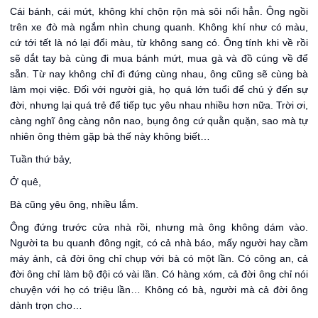
Cái bánh, cái mứt, không khí chộn rộn mà sôi nổi hẳn. Ông ngồi
trên xe đò mà ngắm nhìn chung quanh. Không khí như có màu,
cứ tới tết là nó lại đổi màu, từ không sang có. Ông tính khi về rồi
sẽ dắt tay bà cùng đi mua bánh mứt, mua gà và đồ cúng về để
sẵn. Từ nay không chỉ đi đứng cùng nhau, ông cũng sẽ cùng bà
làm mọi việc. Đối với người già, họ quá lớn tuổi để chú ý đến sự
đời, nhưng lại quá trẻ để tiếp tục yêu nhau nhiều hơn nữa. Trời ơi,
càng nghĩ ông càng nôn nao, bụng ông cứ quằn quặn, sao mà tự
nhiên ông thèm gặp bà thế này không biết…
Tuần thứ bảy,
Ở quê,
Bà cũng yêu ông, nhiều lắm.
Ông đứng trước cửa nhà rồi, nhưng mà ông không dám vào.
Người ta bu quanh đông ngịt, có cả nhà báo, mấy người hay cầm
máy ảnh, cả đời ông chỉ chụp với bà có một lần. Có công an, cả
đời ông chỉ làm bộ đội có vài lần. Có hàng xóm, cả đời ông chỉ nói
chuyện với họ có triệu lần… Không có bà, người mà cả đời ông
dành trọn cho…