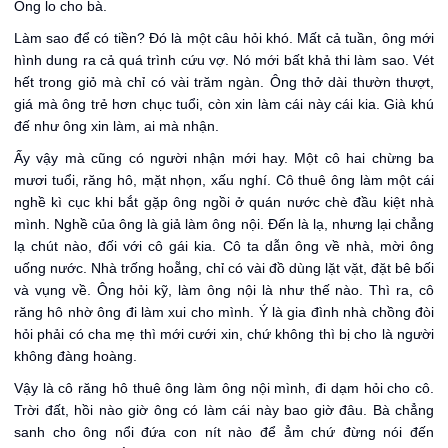
Ông lo cho bà.
Làm sao để có tiền? Đó là một câu hỏi khó. Mất cả tuần, ông mới
hình dung ra cả quá trình cứu vợ. Nó mới bất khả thi làm sao. Vét
hết trong giỏ mà chỉ có vài trăm ngàn. Ông thở dài thườn thượt,
giá mà ông trẻ hơn chục tuổi, còn xin làm cái này cái kia. Già khú
đế như ông xin làm, ai mà nhận.
Ấy vậy mà cũng có người nhận mới hay. Một cô hai chừng ba
mươi tuổi, răng hô, mặt nhọn, xấu nghí. Cô thuê ông làm một cái
nghề kì cục khi bắt gặp ông ngồi ở quán nước chè đầu kiệt nhà
mình. Nghề của ông là giả làm ông nội. Đến là lạ, nhưng lại chẳng
lạ chút nào, đối với cô gái kia. Cô ta dẫn ông về nhà, mời ông
uống nước. Nhà trống hoẵng, chỉ có vài đồ dùng lặt vặt, đặt bê bối
và vụng về. Ông hỏi kỹ, làm ông nội là như thế nào. Thì ra, cô
răng hô nhờ ông đi làm xui cho mình. Ý là gia đình nhà chồng đòi
hỏi phải có cha mẹ thì mới cưới xin, chứ không thì bị cho là người
không đàng hoàng.
Vậy là cô răng hô thuê ông làm ông nội mình, đi dạm hỏi cho cô.
Trời đất, hồi nào giờ ông có làm cái này bao giờ đâu. Bà chẳng
sanh cho ông nổi đứa con nít nào để ẳm chứ đừng nói đến