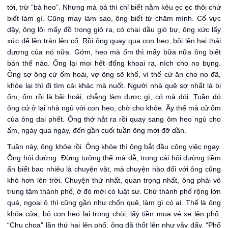
tới, trừ “bà heo”. Nhưng mà bả thì chỉ biết nằm kêu ẹc ẹc thôi chứ
biết làm gì. Cũng may làm sao, ông biết từ chăm mình. Cố vực
dậy, ông lôi mấy đồ trong giỏ ra, có chai dầu gió bự, ông xức lấy
xức để lên trán lên cổ. Rồi ông quay qua con heo, bôi lên hai thái
dương của nó nữa. Gớm, heo mà ốm thì mấy bữa nữa ông biết
bán thế nào. Ông lại moi hết đống khoai ra, ních cho no bụng.
Ông sợ ông cứ ốm hoài, vợ ông sẽ khổ, vì thế cứ ăn cho no đã,
khỏe lại thì đi tìm cái khác mà nuốt. Người nhà quê sợ nhất là bị
ốm, ốm rồi là bãi hoải, chẳng làm được gì, có mà đói. Tuần đó
ông cứ ở lại nhà ngủ với con heo, chờ cho khỏe. Ấy thế mà cử ốm
của ông dai phết. Ông thở hắt ra rồi quay sang ôm heo ngủ cho
ấm, ngày qua ngày, đến gần cuối tuần ông mới đỡ dần.
Tuần này, ông khỏe rồi. Ông khỏe thì ông bắt đầu công việc ngay.
Ông hỏi đường. Đừng tưởng thế mà dễ, trong cái hỏi đường tiềm
ẩn biết bao nhiêu là chuyện vặt, mà chuyện nào đối với ông cũng
khó hơn lên trời. Chuyện thứ nhất, quan trọng nhất, ông phải vô
trung tâm thành phố, ở đó mới có luật sư. Chứ thành phố rộng lớn
quá, ngoại ô thì cũng gần như chốn quê, làm gì có ai. Thế là ông
khóa cửa, bỏ con heo lại trong chòi, lấy tiền mua vé xe lên phố.
“Chu choa” lần thứ hai lên phố, ông đã thốt lên như vậy đấy. “Phố