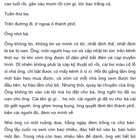
cao tuổi rồi, gần sáu mươi rồi còn gì, tóc bạc trắng cả.
Tuần thứ ba.
Trên đường đi, ở ngoại ô thành phố,
Ông nhớ bà.
Ông không tin, không tin vợ mình có tội, nhất định thế, nhất định
là bà bị oan. Ông, một người hay coi và cập nhật tin tức trên kênh
thời sự, từ khi xóm ông được tổ dân phố bắt điện và cáp truyền
hình. Dĩ nhiên không phải là cáp kỹ thuật số rồi, cái tivi màu cổ lỗ
sỉ nhà ông, chỉ bật được có mấy kênh ít xì xì. Hồi đó gắng lắm ông
mới bán heo mua được, cả xóm có mỗi nhà ông xem được tivi
đầu tiên, tự hào lắm chứ bộ. Nhưng thôi, quay lại chuyện của ông.
Ông không tin vào cái tội mà họ đặt cho bà, ông nghĩ họ đã vu
oan cho ông. Cái tên gì gì… họ nói, cái người gì đã vu cho bà cái
tội giết người, ông ghim trong bụng, ông quyết định lên thành phố,
kiện cái người đó, đem vợ mình về.
Nhà ông có một ruộng dưa, hằng ngày đem trồng ra chợ bán.
Ông lấy cuốc ra xem còn bao nhiêu, đào hết bỏ vào bị, bán luôn
một lần. Trong nhà còn bao nhiêu tiền để dành, ông vét hết bỏ