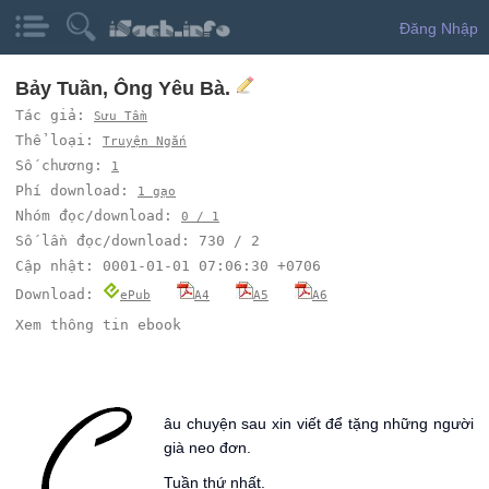
Đăng Nhập
Bảy Tuần, Ông Yêu Bà.
Tác giả:
Sưu Tầm
Thể loại:
Truyện Ngắn
Số chương:
1
Phí download:
1 gạo
Nhóm đọc/download:
0 / 1
Số lần đọc/download: 730 / 2
Cập nhật: 0001-01-01 07:06:30 +0706
Download:
ePub
A4
A5
A6
Xem thông tin ebook
C
âu chuyện sau xin viết để tặng những người
già neo đơn.
Tuần thứ nhất.