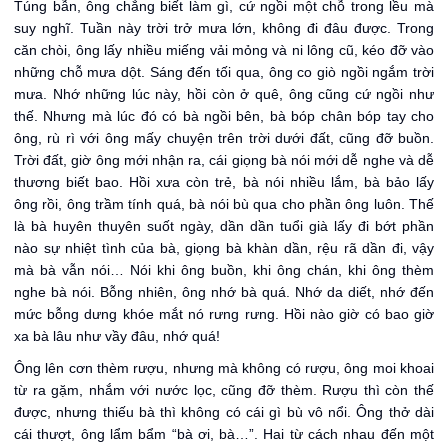
Túng bẫn, ông chẳng biết làm gì, cứ ngồi một chỗ trong lều mà
suy nghĩ. Tuần này trời trở mưa lớn, không đi đâu được. Trong
căn chòi, ông lấy nhiều miếng vải mỏng và ni lông cũ, kéo đỡ vào
những chỗ mưa dột. Sáng đến tối qua, ông co giò ngồi ngắm trời
mưa. Nhớ những lúc này, hồi còn ở quê, ông cũng cứ ngồi như
thế. Nhưng mà lúc đó có bà ngồi bên, bà bóp chân bóp tay cho
ông, rù rì với ông mấy chuyện trên trời dưới đất, cũng đỡ buồn.
Trời đất, giờ ông mới nhận ra, cái giọng bà nói mới dễ nghe và dễ
thương biết bao. Hồi xưa còn trẻ, bà nói nhiều lắm, bà bảo lấy
ông rồi, ông trầm tính quá, bà nói bù qua cho phần ông luôn. Thế
là bà huyên thuyên suốt ngày, dần dần tuổi già lấy đi bớt phần
nào sự nhiệt tình của bà, giọng bà khàn dần, rệu rã dần đi, vậy
mà bà vẫn nói… Nói khi ông buồn, khi ông chán, khi ông thèm
nghe bà nói. Bỗng nhiên, ông nhớ bà quá. Nhớ da diết, nhớ đến
mức bỗng dưng khóe mắt nó rưng rưng. Hồi nào giờ có bao giờ
xa bà lâu như vầy đâu, nhớ quá!
Ông lên cơn thèm rượu, nhưng mà không có rượu, ông moi khoai
từ ra gặm, nhắm với nước lọc, cũng đỡ thèm. Rượu thì còn thế
được, nhưng thiếu bà thì không có cái gì bù vô nổi. Ông thở dài
cái thượt, ông lẩm bẩm “bà ơi, bà…”. Hai từ cách nhau đến một