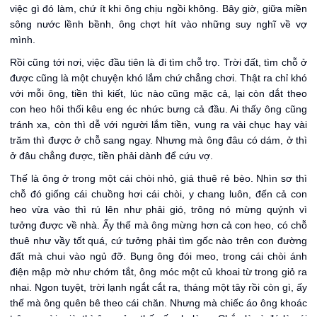
việc gì đó làm, chứ ít khi ông chịu ngồi không. Bây giờ, giữa miền
sông nước lềnh bềnh, ông chợt hít vào những suy nghĩ về vợ
mình.
Rồi cũng tới nơi, việc đầu tiên là đi tìm chỗ trọ. Trời đất, tìm chỗ ở
được cũng là một chuyện khó lắm chứ chẳng chơi. Thật ra chỉ khó
với mỗi ông, tiền thì kiết, lúc nào cũng mặc cả, lại còn dắt theo
con heo hôi thối kêu eng éc nhức bưng cả đầu. Ai thấy ông cũng
tránh xa, còn thì dễ với người lắm tiền, vung ra vài chục hay vài
trăm thì được ở chỗ sang ngay. Nhưng mà ông đâu có dám, ở thì
ở đâu chẳng được, tiền phải dành để cứu vợ.
Thế là ông ở trong một cái chòi nhỏ, giá thuê rẻ bèo. Nhìn sơ thì
chỗ đó giống cái chuồng hơi cái chòi, y chang luôn, đến cả con
heo vừa vào thì rú lên như phải gió, trông nó mừng quýnh vì
tưởng được về nhà. Ấy thế mà ông mừng hơn cả con heo, có chỗ
thuê như vầy tốt quá, cứ tưởng phải tìm gốc nào trên con đường
đất mà chui vào ngủ đỡ. Bụng ông đói meo, trong cái chòi ánh
điện mập mờ như chớm tắt, ông móc một củ khoai từ trong giỏ ra
nhai. Ngon tuyệt, trời lạnh ngắt cắt ra, tháng một tây rồi còn gì, ấy
thế mà ông quên bê theo cái chăn. Nhưng mà chiếc áo ông khoác