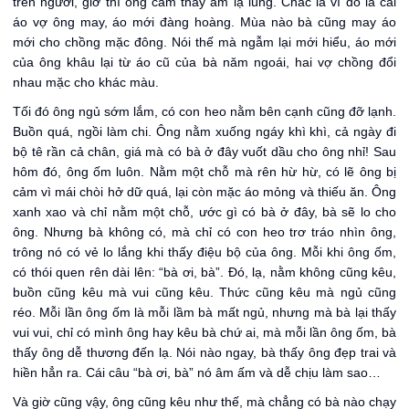
trên người, giờ thì ông cảm thấy ấm lạ lùng. Chắc là vì đó là cái
áo vợ ông may, áo mới đàng hoàng. Mùa nào bà cũng may áo
mới cho chồng mặc đông. Nói thế mà ngẫm lại mới hiểu, áo mới
của ông khâu lại từ áo cũ của bà năm ngoái, hai vợ chồng đổi
nhau mặc cho khác màu.
Tối đó ông ngủ sớm lắm, có con heo nằm bên cạnh cũng đỡ lạnh.
Buồn quá, ngồi làm chi. Ông nằm xuống ngáy khì khì, cả ngày đi
bộ tê rần cả chân, giá mà có bà ở đây vuốt dầu cho ông nhỉ! Sau
hôm đó, ông ốm luôn. Nằm một chỗ mà rên hừ hừ, có lẽ ông bị
cảm vì mái chòi hở dữ quá, lại còn mặc áo mỏng và thiếu ăn. Ông
xanh xao và chỉ nằm một chỗ, ước gì có bà ở đây, bà sẽ lo cho
ông. Nhưng bà không có, mà chỉ có con heo trơ tráo nhìn ông,
trông nó có vẻ lo lắng khi thấy điệu bộ của ông. Mỗi khi ông ốm,
có thói quen rên dài lên: “bà ơi, bà”. Đó, lạ, nằm không cũng kêu,
buồn cũng kêu mà vui cũng kêu. Thức cũng kêu mà ngủ cũng
réo. Mỗi lần ông ốm là mỗi lầm bà mất ngủ, nhưng mà bà lại thấy
vui vui, chỉ có mình ông hay kêu bà chứ ai, mà mỗi lần ông ốm, bà
thấy ông dễ thương đến lạ. Nói nào ngay, bà thấy ông đẹp trai và
hiền hẳn ra. Cái câu “bà ơi, bà” nó âm ấm và dễ chịu làm sao…
Và giờ cũng vậy, ông cũng kêu như thế, mà chẳng có bà nào chạy