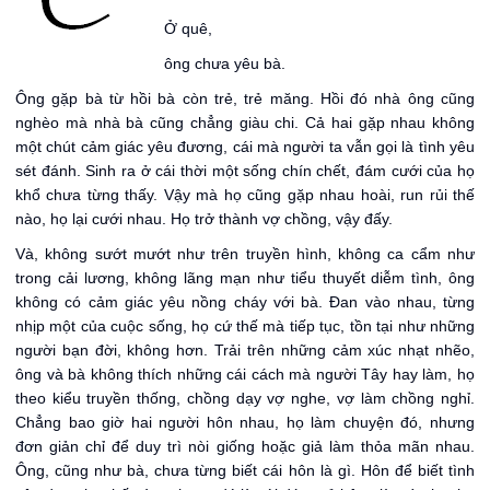
Ở quê,
ông chưa yêu bà.
Ông gặp bà từ hồi bà còn trẻ, trẻ măng. Hồi đó nhà ông cũng
nghèo mà nhà bà cũng chẳng giàu chi. Cả hai gặp nhau không
một chút cảm giác yêu đương, cái mà người ta vẫn gọi là tình yêu
sét đánh. Sinh ra ở cái thời một sống chín chết, đám cưới của họ
khổ chưa từng thấy. Vậy mà họ cũng gặp nhau hoài, run rủi thế
nào, họ lại cưới nhau. Họ trở thành vợ chồng, vậy đấy.
Và, không sướt mướt như trên truyền hình, không ca cẩm như
trong cải lương, không lãng mạn như tiểu thuyết diễm tình, ông
không có cảm giác yêu nồng cháy với bà. Đan vào nhau, từng
nhịp một của cuộc sống, họ cứ thế mà tiếp tục, tồn tại như những
người bạn đời, không hơn. Trải trên những cảm xúc nhạt nhẽo,
ông và bà không thích những cái cách mà người Tây hay làm, họ
theo kiểu truyền thống, chồng dạy vợ nghe, vợ làm chồng nghỉ.
Chẳng bao giờ hai người hôn nhau, họ làm chuyện đó, nhưng
đơn giản chỉ để duy trì nòi giống hoặc giả làm thỏa mãn nhau.
Ông, cũng như bà, chưa từng biết cái hôn là gì. Hôn để biết tình