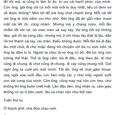
tết rồi mà, ai cũng lo làm lo ăn, lo vui cái hạnh phúc của mình.
Còn ông, giờ ông chỉ có mỗi một mối lo duy nhất, liệu có đem vợ
về được không? Nhớ tới tết mà ông chợt chạnh lòng. Mỗi cái tết
với ông là một niềm vui nho nhỏ. Đời ông đã ăn gần năm mươi
mất cái tết rồi, cũng nhàm. Nhưng mà y chang rượu, mỗi lần
nhắm tết với vợ, nó men men và say say. Vợ ông hồi trẻ không
đẹp, già rồi lại càng xấu, nhưng mà ở với nhau lâu thật là lâu, dần
rồi trở thành cái tay, cái chân, thiếu không được. Mỗi lần bà đi đâu
lâu một chút, đi chợ hoặc đứng trò chuyện với bà cụ xóm trên, là
ông lại đâm lo lo. Người ta chọc là vợ ông có bồ, đôi lúc ông còn
tưởng thế thật. Thế là ông cấm, bà đi đâu, ông theo đó, đi chợ
cũng đi chung, đi chơi cũng đi chung, đi cày cũng chung nốt. Giờ
nghĩ ông tự cười phì một mình. Tối đó, ông về chòi gặm khoai,
vừa ngồi vừa vuốt đầu con heo mấy cái, y như mấy người vuốt
con vật cưng của mình. Còn ông, cũng may mà còn con heo, chứ
không thì ông buồn chết mất. Lần đầu tiên, ông nhận ra, cảm giác
không có vợ ở bên cạnh, lâu và chán nản như thế nào.
Tuần thứ tư,
Ở thành phố, nhà đứa cháu mới,