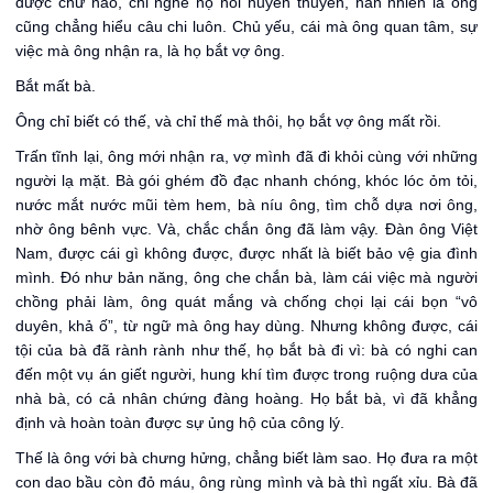
được chữ nào, chỉ nghe họ nói huyên thuyên, hẳn nhiên là ông
cũng chẳng hiểu câu chi luôn. Chủ yếu, cái mà ông quan tâm, sự
việc mà ông nhận ra, là họ bắt vợ ông.
Bắt mất bà.
Ông chỉ biết có thế, và chỉ thế mà thôi, họ bắt vợ ông mất rồi.
Trấn tĩnh lại, ông mới nhận ra, vợ mình đã đi khỏi cùng với những
người lạ mặt. Bà gói ghém đồ đạc nhanh chóng, khóc lóc ỏm tỏi,
nước mắt nước mũi tèm hem, bà níu ông, tìm chỗ dựa nơi ông,
nhờ ông bênh vực. Và, chắc chắn ông đã làm vậy. Đàn ông Việt
Nam, được cái gì không được, được nhất là biết bảo vệ gia đình
mình. Đó như bản năng, ông che chắn bà, làm cái việc mà người
chồng phải làm, ông quát mắng và chống chọi lại cái bọn “vô
duyên, khả ố”, từ ngữ mà ông hay dùng. Nhưng không được, cái
tội của bà đã rành rành như thế, họ bắt bà đi vì: bà có nghi can
đến một vụ án giết người, hung khí tìm được trong ruộng dưa của
nhà bà, có cả nhân chứng đàng hoàng. Họ bắt bà, vì đã khẳng
định và hoàn toàn được sự ủng hộ của công lý.
Thế là ông với bà chưng hửng, chẳng biết làm sao. Họ đưa ra một
con dao bầu còn đỏ máu, ông rùng mình và bà thì ngất xỉu. Bà đã