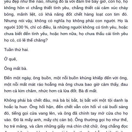
yêu đẹp như thế nào, nhưng đó là với đám trẻ bây giờ, còn họ, họ
không hôn vì chẳng thiết tình yêu, chẳng thiết cái cảm xúc cháy
bỏng, mãnh liệt, có khả năng đốt chết hàng loạt con tim đó.
Nhưng nói vậy, không có nghĩa họ không phải con người. Họ là
người 100 %, chỉ có điều, là những người không có tình yêu, hoặc
chưa biết đến tình yêu, hoặc hơn nữa, họ chưa thấu cái tình yêu
họ có, có lẽ thế chăng?
Tuần thứ hai.
Ở quê,
Ông mất bà.
Đến một ngày, ông buồn, một nỗi buồn khủng khiếp đến với ông,
một nỗi mất mát ráo hoẵng mà ông chưa bao giờ cảm thấy, đau
hơn cả kim châm, nhức hơn cả lửa đốt. Bà đi mất.
Không phải bà chết đâu, mà bà bị bắt, bị bắt với một tội danh lạ
hoắc lạ huơ. Ông hối hận, đến chết vẫn còn hối vì cái buổi sáng
đó, tiếng gọi cửa vang lên, và ông đã chính tay mở cửa cho họ
vào. Đó là mấy anh, mấy chị cán bộ. Ông thường gọi họ như thế,
họ trẻ măng, và cầm những giấy má chìn chịt chữ, ông chẳng đọc