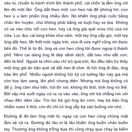
vào bị, chuẩn bị hành trình lên thành phố, cái chốn lạ lẫm ông chỉ
lên đó một lần. Ông dắt theo một con heo nái để phòng hờ, con
heo ú ụ làm phiền ông nhiều lắm. Nó khiến ông phải cuốc bằng
chân lên huyện, chứ không phải bằng xe buýt hay xe lửa. Không
có xe nào chịu nổi con heo, hay cả ông già quê mùa chủ của nó
nữa. Lục đục cái lưng khỏe như vâm, một tay ông cắp giỏ, một tay
ông dắt heo, lết thết một ngày trời, vừa đi vừa nghĩ cũng tới được
bến đò. Thế là từ đò, ông và con heo cũng tới được ngoại ô thành
phố. Nhìn cái dáng ông lê dép xềnh xệch, dắt heo như dắt con,
đến là khổ. Người ta nhìn vào chỉ trỏ quá trời, lần đầu tiên họ thấy
một ông già ăn bận quê xệ dắt heo đi chơi. Ai hỏi ông đi đâu, ông
bảo lên phố. Nhiều người không hỏi kỹ cứ tưởng lão này già mà
còn học làm sang, lên phố chưng diện. Nhưng mà ông không có
để ý, ông câm như hến, hỏi thì nói, không thì thôi, tính ông nó thế.
Bởi vậy mà suốt ngày cứ ra ra vào vào, ông với bà chẳng nói với
nhau đến dăm câu. Trừ lúc bà gọi ông ăn cơm, hay bà bảo ông
nhắm rượu ít thôi, còn thì chỉ có ông vẫy bà vào buồng nói nhỏ…
Đường đi đò làm ông mệt lử, ngay cả con heo cũng chóng mặt
lằm xệ cả ra. Đường đò lâu ơi là lâu khiến ông buồn chân buồn
tay. Thường ông không trồng dưa thì cũng chạy qua chạy lại kiếm