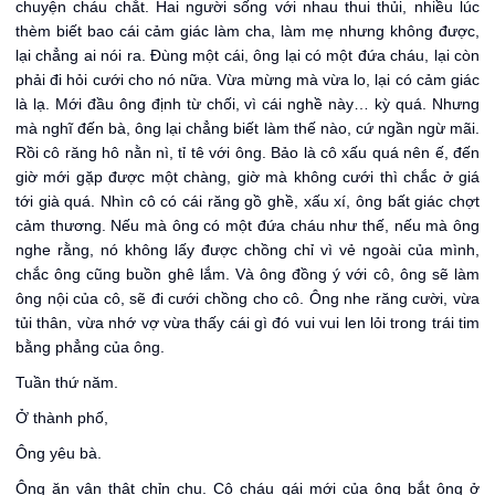
chuyện cháu chắt. Hai người sống với nhau thui thủi, nhiều lúc
thèm biết bao cái cảm giác làm cha, làm mẹ nhưng không được,
lại chẳng ai nói ra. Đùng một cái, ông lại có một đứa cháu, lại còn
phải đi hỏi cưới cho nó nữa. Vừa mừng mà vừa lo, lại có cảm giác
là lạ. Mới đầu ông định từ chối, vì cái nghề này… kỳ quá. Nhưng
mà nghĩ đến bà, ông lại chẳng biết làm thế nào, cứ ngần ngừ mãi.
Rồi cô răng hô nằn nì, tỉ tê với ông. Bảo là cô xấu quá nên ế, đến
giờ mới gặp được một chàng, giờ mà không cưới thì chắc ở giá
tới già quá. Nhìn cô có cái răng gồ ghề, xấu xí, ông bất giác chợt
cảm thương. Nếu mà ông có một đứa cháu như thế, nếu mà ông
nghe rằng, nó không lấy được chồng chỉ vì vẻ ngoài của mình,
chắc ông cũng buồn ghê lắm. Và ông đồng ý với cô, ông sẽ làm
ông nội của cô, sẽ đi cưới chồng cho cô. Ông nhe răng cười, vừa
tủi thân, vừa nhớ vợ vừa thấy cái gì đó vui vui len lỏi trong trái tim
bằng phẳng của ông.
Tuần thứ năm.
Ở thành phố,
Ông yêu bà.
Ông ăn vận thật chỉn chu. Cô cháu gái mới của ông bắt ông ở