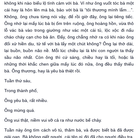
không khi nào biểu lộ tình cảm với bà. Ví như ông vuốt tóc bà một
cái hay là hôn lên má bà, bảo với bà là “tôi thương mình lắm…”.
Không, ông chưa từng nói vậy, để rồi giờ đây, ông lại tiêng tiếc.
Ông nhớ lại mấy lúc bà bị ốm trên ruộng, ông hoảng hồn, vừa thô
lỗ vác bà vào trong giường như vác một cái tủ, lộc xộc đi nấu
cháo cháy cạn cho bà ăn. Đấy, ông chẳng nhớ ra có khi nào ông
đối xử hiền dịu, tử tế với bà lấy một chút không? Ông lại thở dài,
lại buồn, buồn não nề. Mỗi lúc chiều lại là khi con người ta thấy
sầu não nhất. Còn ông thì cứ sáng, chiều hay là tối, hoặc là
những thời khắc chen giữa mấy lúc đó nữa, ông đều thấy thiếu
bà. Ông thương, hay là yêu bà thiệt rồi.
Tuần thứ sáu,
Trong thành phố,
Ông yêu bà, rất nhiều.
Ông mừng quá.
Ông vui thật, niềm vui vỡ cả ra như nước bể chảy.
Tuần này ông tìm cách vô tù, thăm bà, và được biết bà đã được
giải oan. Bà không giết người, cái tên gì đó đã cho người điều tra,