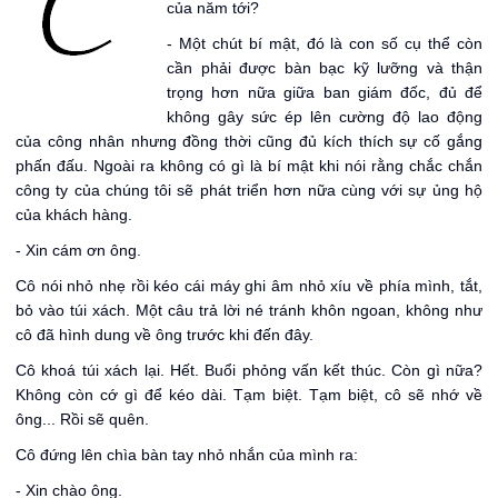
của năm tới?
- Một chút bí mật, đó là con số cụ thể còn
cần phải được bàn bạc kỹ lưỡng và thận
trọng hơn nữa giữa ban giám đốc, đủ để
không gây sức ép lên cường độ lao động
của công nhân nhưng đồng thời cũng đủ kích thích sự cố gắng
phấn đấu. Ngoài ra không có gì là bí mật khi nói rằng chắc chắn
công ty của chúng tôi sẽ phát triển hơn nữa cùng với sự ủng hộ
của khách hàng.
- Xin cám ơn ông.
Cô nói nhỏ nhẹ rồi kéo cái máy ghi âm nhỏ xíu về phía mình, tắt,
bỏ vào túi xách. Một câu trả lời né tránh khôn ngoan, không như
cô đã hình dung về ông trước khi đến đây.
Cô khoá túi xách lại. Hết. Buổi phỏng vấn kết thúc. Còn gì nữa?
Không còn cớ gì để kéo dài. Tạm biệt. Tạm biệt, cô sẽ nhớ về
ông... Rồi sẽ quên.
Cô đứng lên chìa bàn tay nhỏ nhắn của mình ra:
- Xin chào ông.