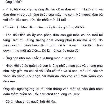
- Ông khóc?
- Phải, tôi khóc - giọng ông đặc lại - Đau đớn vì mình bị từ chối và
đau đớn vì sự quá túng thiếu của mấy mẹ con. Một người đàn bà
với bốn đứa con, đứa lớn nhất mới 14 tuổi...
Cô cúi mặt. Mười lăm năm... vậy là bây giờ ông đã 55...
- Lần đầu tiên cô ấy cho phép đứa con gái mặc cái áo mới tôi
tặng. Trời ơi... sung sướng nhất không phải là nó mà là tôi. Nó
xúng xa xúng xính trước tấm gương cũ bị mẻ vành, còn tôi thì lính
quýnh như một gã điên... Đó là một cái áo màu đỏ.
- Ông còn nhớ màu sắc của từng món quà sao?
- Nhớ. Hồi đó áo quần trẻ con không nhiều màu sắc và phong phú
như bây giờ. Áo chỉ có vài kiểu cổ tròn và lá sen, màu thì sặc sỡ
xanh đỏ vàng. Tôi chọn cái màu đỏ cho con chị, màu xanh cho
đứa em.
Ông đột ngột ngừng lại rồi nhìn thẳng vào mắt cô, vẫn ánh nhìn
đằm thắm buồn bã. Rồi như chợt tỉnh, ông kêu lên:
- Cô ăn chút gì đi, nguội hết rồi kìa.