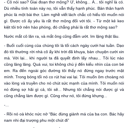
- Cô nói sao? Giai đoạn thơ mộng? Ừ, không... À... tôi nghĩ là có.
Dù nhiều tính toán này nọ, tôi vẫn thấy hạnh phúc. Bản thân hạnh
phúc là một bài thơ. Làm nghề viết lách chắc cô hiểu tôi muốn nói
gì. Được cô ấy yêu là rất thơ mộng đối với tôi. - Từ một kẻ keo
kiệt tôi trở nên hào phóng, đó chẳng phải là rất thơ mộng sao?
Nước mắt cô lăn ra, và mắt ông cũng đẫm ướt. Im lặng thật lâu.
- Buổi cuối cùng của chúng tôi là tối cách ngày cưới hai tuần. Dạo
đó tôi thường rời nhà cô ấy khi trời đã khuya, bàn chuyện cưới xin
mà. Với lại... khi người ta đã quyết định lấy nhau... Tôi lúc nào
cũng lâng lâng. Quá vui, toi không chú ý đến kiểu nhìn của con bé
em. Ra đến ngoài góc đường tôi thấy nó đứng ngay trước mặt
mình. Trong bóng tối nó co rút hai vai lại. Tôi muốn ôm choàng nó
vào lòng và truyền cho nó chút sức mạnh của mình. Tôi muốn nói
nó đừng sợ hãi gì cả, tôi sẽ... Nhưng tôi chẳng nói được gì và
cũng chẳng làm được gì. Cũng như nó, tôi đứng khựng...
-...
- Rồi nó oà khóc nức nở “Bác đừng giành má của ba con. Bác hãy
nam nhi đại trượng phu một chút đi”