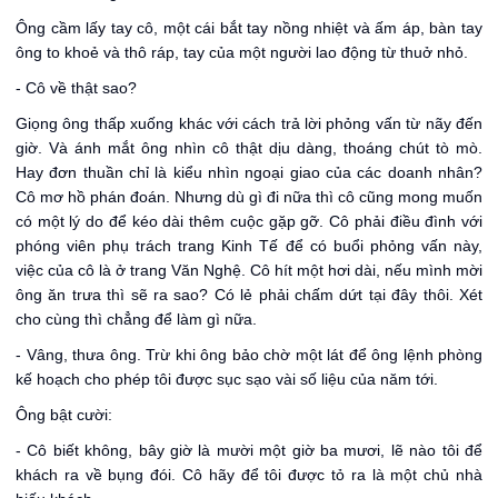
Ông cầm lấy tay cô, một cái bắt tay nồng nhiệt và ấm áp, bàn tay
ông to khoẻ và thô ráp, tay của một người lao động từ thuở nhỏ.
- Cô về thật sao?
Giọng ông thấp xuống khác với cách trả lời phỏng vấn từ nãy đến
giờ. Và ánh mắt ông nhìn cô thật dịu dàng, thoáng chút tò mò.
Hay đơn thuần chỉ là kiểu nhìn ngoại giao của các doanh nhân?
Cô mơ hồ phán đoán. Nhưng dù gì đi nữa thì cô cũng mong muốn
có một lý do để kéo dài thêm cuộc gặp gỡ. Cô phải điều đình với
phóng viên phụ trách trang Kinh Tế để có buổi phỏng vấn này,
việc của cô là ở trang Văn Nghệ. Cô hít một hơi dài, nếu mình mời
ông ăn trưa thì sẽ ra sao? Có lẻ phải chấm dứt tại đây thôi. Xét
cho cùng thì chẳng để làm gì nữa.
- Vâng, thưa ông. Trừ khi ông bảo chờ một lát để ông lệnh phòng
kế hoạch cho phép tôi được sục sạo vài số liệu của năm tới.
Ông bật cười:
- Cô biết không, bây giờ là mười một giờ ba mươi, lẽ nào tôi để
khách ra về bụng đói. Cô hãy để tôi được tỏ ra là một chủ nhà