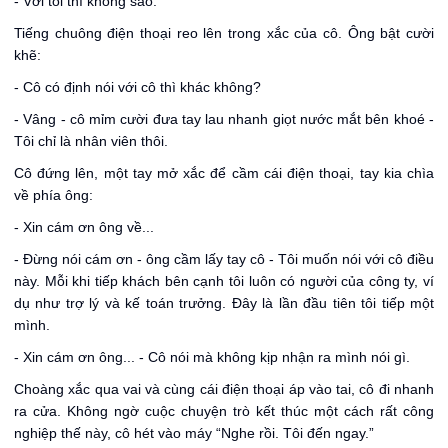
- Với tôi thì không sao.
Tiếng chuông điện thoại reo lên trong xắc của cô. Ông bật cười
khẽ:
- Cô có định nói với cô thì khác không?
- Vâng - cô mỉm cười đưa tay lau nhanh giọt nước mắt bên khoé -
Tôi chỉ là nhân viên thôi.
Cô đứng lên, một tay mở xắc để cầm cái điện thoại, tay kia chìa
về phía ông:
- Xin cám ơn ông về...
- Đừng nói cám ơn - ông cầm lấy tay cô - Tôi muốn nói với cô điều
này. Mỗi khi tiếp khách bên cạnh tôi luôn có người của công ty, ví
dụ như trợ lý và kế toán trưởng. Đây là lần đầu tiên tôi tiếp một
mình.
- Xin cám ơn ông... - Cô nói mà không kịp nhận ra mình nói gì.
Choàng xắc qua vai và cùng cái điện thoại áp vào tai, cô đi nhanh
ra cửa. Không ngờ cuộc chuyện trò kết thúc một cách rất công
nghiệp thế này, cô hét vào máy “Nghe rồi. Tôi đến ngay.”