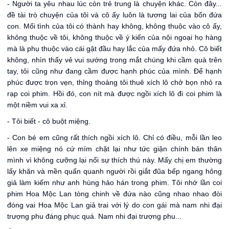
- Người ta yêu nhau lúc còn trẻ trung là chuyện khác. Còn đây...
đề tài trò chuyện của tôi và cô ấy luôn là tương lai của bốn đứa
con. Mối tình của tôi có thành hay không, không thuộc vào cô ấy,
không thuộc về tôi, không thuộc về ý kiến của nội ngoại họ hàng
mà là phụ thuộc vào cái gật đầu hay lắc của mấy đứa nhỏ. Cô biết
không, nhìn thấy vẻ vui sướng trong mắt chúng khi cầm quà trên
tay, tôi cũng như đang cầm được hạnh phúc của mình. Để hạnh
phúc được trọn vẹn, thỉng thoảng tôi thuê xích lô chở bọn nhỏ ra
rạp coi phim. Hồi đó, con nít mà được ngồi xích lô đi coi phim là
một niềm vui xa xỉ.
- Tôi biết - cô buột miệng.
- Con bé em cũng rất thích ngồi xích lô. Chỉ có điều, mỗi lần leo
lên xe miệng nó cứ mím chặt lại như tức giận chính bản thân
mình vì không cưỡng lại nổi sự thích thú này. Mấy chị em thường
lấy khăn và mền quấn quanh người rồi giắt đũa bếp ngang hông
giả làm kiếm như anh hùng hảo hán trong phim. Tôi nhớ lần coi
phim Hoa Mộc Lan tòng chinh về đứa nào cũng nhao nhao đòi
đóng vai Hoa Mộc Lan giả trai với lý do con gái mà nam nhi đại
trượng phu đáng phục quá. Nam nhi đại trượng phu...