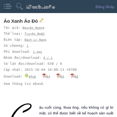
Đăng Nhập
Áo Xanh Áo Đỏ
Tác giả:
Nguyên Hương
Thể loại:
Truyện Ngắn
Biên tập:
Bach Ly Bang
Số chương:
1
Phí download:
1 gạo
Nhóm đọc/download:
0 / 1
Số lần đọc/download: 630 / 6
Cập nhật: 2015-10-04 10:00:13 +0700
Download:
ePub
A4
A5
A6
Xem thông tin ebook
C
âu cuối cùng, thưa ông, nếu không có gì bí
mật, có thể được biết về kế hoạch sản xuất