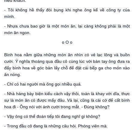
hiếu khách.
- Tôi không hề thấy đói bụng khi nghe ông kể về công ty của
mình.
- Nhựa chưa bao giờ là một món ăn, lại càng không phải là một
món ăn ngon.
o O o
Bình hoa nằm giữa những món ăn nhìn có vẻ lạc lõng và buồn
cười. Ý nghĩa thoáng qua đầu cô cùng lúc với bàn tay ông đưa ra
đẩy bình hoa về góc bàn lấy chỗ để đặt cái bếp ga cho món xào
ăn nóng.
- Chỉ có hai người mà ông gọi nhiều quá.
- Nhà hàng bày biện kiểu cách vậy thôi, toàn là khay với dĩa, thực
sự là món ăn có được mấy đâu. Vả lại, cũng là cái cớ để cất bình
hoa đi - Ông nói với ánh cười trong mắt. - Đúng không?
- Vậy ông có thể đoán tiếp tôi đang nghĩ gì không?
- Trong đầu cô đang là những câu hỏi. Phóng viên mà.