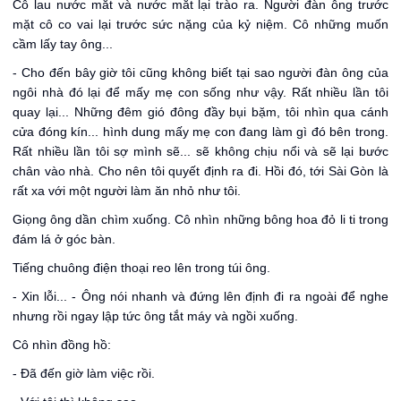
Cô lau nước mắt và nước mắt lại trào ra. Người đàn ông trước
mặt cô co vai lại trước sức nặng của kỷ niệm. Cô những muốn
cầm lấy tay ông...
- Cho đến bây giờ tôi cũng không biết tại sao người đàn ông của
ngôi nhà đó lại để mấy mẹ con sống như vậy. Rất nhiều lần tôi
quay lại... Những đêm gió đông đầy bụi bặm, tôi nhìn qua cánh
cửa đóng kín... hình dung mấy mẹ con đang làm gì đó bên trong.
Rất nhiều lần tôi sợ mình sẽ... sẽ không chịu nổi và sẽ lại bước
chân vào nhà. Cho nên tôi quyết định ra đi. Hồi đó, tới Sài Gòn là
rất xa với một người làm ăn nhỏ như tôi.
Giọng ông dần chìm xuống. Cô nhìn những bông hoa đỏ li ti trong
đám lá ở góc bàn.
Tiếng chuông điện thoại reo lên trong túi ông.
- Xin lỗi... - Ông nói nhanh và đứng lên định đi ra ngoài để nghe
nhưng rồi ngay lập tức ông tắt máy và ngồi xuống.
Cô nhìn đồng hồ:
- Đã đến giờ làm việc rồi.