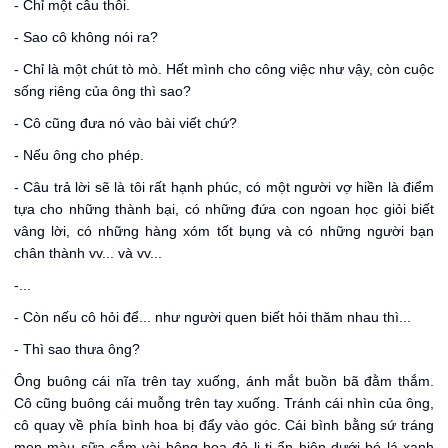
- Chỉ một câu thôi.
- Sao cô không nói ra?
- Chỉ là một chút tò mò. Hết mình cho công việc như vậy, còn cuộc
sống riêng của ông thì sao?
- Cô cũng đưa nó vào bài viết chứ?
- Nếu ông cho phép.
- Câu trả lời sẽ là tôi rất hạnh phúc, có một người vợ hiền là điểm
tựa cho những thành bại, có những đứa con ngoan học giỏi biết
vâng lời, có những hàng xóm tốt bụng và có những người bạn
chân thành vv... và vv...
-...
- Còn nếu cô hỏi để... như người quen biết hỏi thăm nhau thì...
- Thì sao thưa ông?
Ông buông cái nĩa trên tay xuống, ánh mắt buồn bã đằm thắm.
Cô cũng buông cái muỗng trên tay xuống. Tránh cái nhìn của ông,
cô quay về phía bình hoa bị đẩy vào góc. Cái bình bằng sứ tráng
men màu sữa cắm vài bông hoa đỏ li ti ẩn hiện dưới bó lá xanh