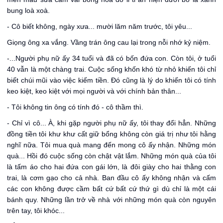
bung loà xoà.
- Cô biết không, ngày xưa... mười lăm năm trước, tôi yêu...
Giọng ông xa vắng. Vầng trán ông cau lại trong nỗi nhớ kỷ niệm.
-...Người phụ nữ ấy 34 tuổi và đã có bốn đứa con. Còn tôi, ở tuổi
40 vẫn là một chàng trai. Cuộc sống khốn khó từ nhỏ khiến tôi chỉ
biết chúi mũi vào việc kiếm tiền. Đó cũng là lý do khiến tôi có tính
keo kiệt, keo kiệt với mọi người và với chính bản thân...
- Tôi không tin ông có tính đó - cô thầm thì.
- Chỉ vì cô... À, khi gặp người phụ nữ ấy, tôi thay đổi hẳn. Những
đồng tiền tôi khư khư cất giữ bổng không còn giá trị như tôi hằng
nghĩ nữa. Tôi mua quà mang đến mong cô ấy nhận. Những món
quà... Hồi đó cuộc sống còn chật vật lắm. Những món quà của tôi
là tấm áo cho hai đứa con gái lớn, là đôi giày cho hai thằng con
trai, là cơm gạo cho cả nhà. Ban đầu cô ấy không nhận và cấm
các con không được cầm bất cứ bất cứ thứ gì dù chỉ là một cái
bánh quy. Những lần trở về nhà với những món quà còn nguyên
trên tay, tôi khóc...