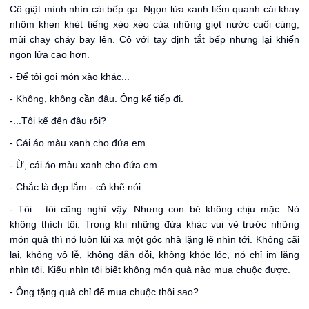
Cô giật mình nhìn cái bếp ga. Ngọn lửa xanh liếm quanh cái khay
nhôm khen khét tiếng xèo xèo của những giọt nước cuối cùng,
mùi chay cháy bay lên. Cô với tay định tắt bếp nhưng lại khiến
ngọn lửa cao hơn.
- Để tôi gọi món xào khác...
- Không, không cần đâu. Ông kể tiếp đi.
-...Tôi kể đến đâu rồi?
- Cái áo màu xanh cho đứa em.
- Ừ, cái áo màu xanh cho đứa em...
- Chắc là đẹp lắm - cô khẽ nói.
- Tôi... tôi cũng nghĩ vậy. Nhưng con bé không chịu mặc. Nó
không thích tôi. Trong khi những đứa khác vui vẻ trước những
món quà thì nó luôn lùi xa một góc nhà lặng lẽ nhìn tới. Không cãi
lại, không vô lễ, không dằn dỗi, không khóc lóc, nó chỉ im lặng
nhìn tôi. Kiểu nhìn tôi biết không món quà nào mua chuộc được.
- Ông tặng quà chỉ để mua chuộc thôi sao?