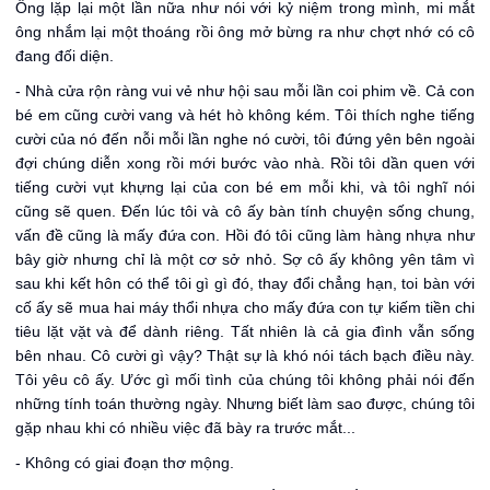
Ông lặp lại một lần nữa như nói với kỷ niệm trong mình, mi mắt
ông nhắm lại một thoáng rồi ông mở bừng ra như chợt nhớ có cô
đang đối diện.
- Nhà cửa rộn ràng vui vẻ như hội sau mỗi lần coi phim về. Cả con
bé em cũng cười vang và hét hò không kém. Tôi thích nghe tiếng
cười của nó đến nỗi mỗi lần nghe nó cười, tôi đứng yên bên ngoài
đợi chúng diễn xong rồi mới bước vào nhà. Rồi tôi dần quen với
tiếng cười vụt khựng lại của con bé em mỗi khi, và tôi nghĩ nói
cũng sẽ quen. Đến lúc tôi và cô ấy bàn tính chuyện sống chung,
vấn đề cũng là mấy đứa con. Hồi đó tôi cũng làm hàng nhựa như
bây giờ nhưng chỉ là một cơ sở nhỏ. Sợ cô ấy không yên tâm vì
sau khi kết hôn có thể tôi gì gì đó, thay đổi chẳng hạn, toi bàn với
cố ấy sẽ mua hai máy thổi nhựa cho mấy đứa con tự kiếm tiền chi
tiêu lặt vặt và để dành riêng. Tất nhiên là cả gia đình vẫn sống
bên nhau. Cô cười gì vậy? Thật sự là khó nói tách bạch điều này.
Tôi yêu cô ấy. Ước gì mối tình của chúng tôi không phải nói đến
những tính toán thường ngày. Nhưng biết làm sao được, chúng tôi
gặp nhau khi có nhiều việc đã bày ra trước mắt...
- Không có giai đoạn thơ mộng.