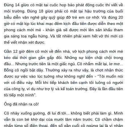
Đúng 14 giừo có mặt tại cuộc họp báo phát động cuộc thi viết về
môi trường. Đúng 18 giừo phải có mặt tại hậu trường của buổi
biễu diễn văn nghệ gây quỹ giúp đỡ trẻ em cơ nhỡ. Và đúng 20
giờ có mặt kịp lúc khai mạc đêm kịch đầu tiên được diễn theo một
phong cách mới mẻ - khán giả sẽ được mời lên sân khấu tham
gia sáng toạ ngẫu hứng. Và tất nhiên phải xem hết vở thì mới có
thể viết nhận xét được.
Gần 12 giờ đêm cô mới về đến nhà, vở kịch phong cách mới mẻ
kéo dài thời gian gần gấp đôi. Những sự kiện chật chội trong
đầu... Nhưng trước tiên là một giấc ngủ. Cô nhắm mắt lại, lơ mơ...
Bỗng cô ngồi bật dậy. Thường xảy ra như vậy, là chợt nhận thức
được sự việc vào lúc tuởng như không nghĩ đến - “Tôi muốn nói
với cô điều này. Mỗi khi tiếp khách bên cạnh tôi luông có người
của công ty, ví dụ như trợ lý và kế toán trưởng. Đây là lần đầu tiên
tôi tiếp một mình”.
Ông đã nhận ra cô!
Cô nhảy xuống gường, đi lui đi tới... không biết phải làm gì. Mình
vẫn là con bé khờ dại của mười lăm năm trước. Cô chầm chậm
nhấn từng số điện thoại, đến số gần cuối cô ngừng lại là vì nhận