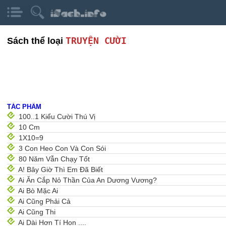
TRUYỆN CƯỜI
Sách thể loại
TÁC PHẨM
100..1 Kiểu Cười Thú Vị
10 Cm
1X10=9
3 Con Heo Con Và Con Sói
80 Năm Vẫn Chạy Tốt
A! Bây Giờ Thì Em Đã Biết
Ai Ăn Cắp Nỏ Thần Của An Dương Vương?
Ai Bò Mặc Ai
Ai Cũng Phải Cả
Ai Cũng Thi
Ai Dài Hơn Tí Hon ....