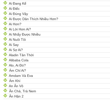
Ai Đang Kể
Ai Điếc
Ai Đúng Vậy
Ai Được Dân Thích Nhiều Hơn?
Ai Hơn?
Ai Lời Hơn Ai?
Ai Nhẩy Được Nhiều
Ai Nuôi Tôi
Ai Say
Ai Sợ Ai?
Aladin Tân Thời
Alibaba Cola
Alo, Ai Đó?
Ám Chỉ Ai?
Amdam Và Eva
Ám Khí
An Ấn Vô
Ăn Chả, Trả Nem
Ân Hận 2