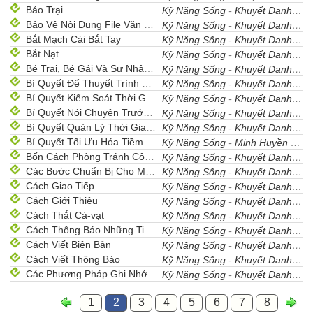
Báo Trại
Kỹ Năng Sống
-
Khuyết Danh
- 1
Bảo Vệ Nội Dung File Văn Bản
Kỹ Năng Sống
-
Khuyết Danh
- 1
Bắt Mạch Cái Bắt Tay
Kỹ Năng Sống
-
Khuyết Danh
- 1
Bắt Nạt
Kỹ Năng Sống
-
Khuyết Danh
- 1
Bé Trai, Bé Gái Và Sự Nhận Biết Về Giới Tính
Kỹ Năng Sống
-
Khuyết Danh
- 1
Bí Quyết Để Thuyết Trình Hiệu Quả
Kỹ Năng Sống
-
Khuyết Danh
- 1
Bí Quyết Kiểm Soát Thời Gian.
Kỹ Năng Sống
-
Khuyết Danh
- 1
Bí Quyết Nói Chuyện Trước Đám Đông
Kỹ Năng Sống
-
Khuyết Danh
- 1
Bí Quyết Quản Lý Thời Gian Cho Học Sinh Trung Học
Kỹ Năng Sống
-
Khuyết Danh
- 1
Bí Quyết Tối Ưu Hóa Tiềm Năng Của Bạn
Kỹ Năng Sống
-
Minh Huyền
- 1
Bốn Cách Phòng Tránh Côn Trùng Khi Đi Dã Ngoại
Kỹ Năng Sống
-
Khuyết Danh
- 1
Các Bước Chuẩn Bị Cho Một Cuộc Trại
Kỹ Năng Sống
-
Khuyết Danh
- 1
Cách Giao Tiếp
Kỹ Năng Sống
-
Khuyết Danh
- 1
Cách Giới Thiệu
Kỹ Năng Sống
-
Khuyết Danh
- 1
Cách Thắt Cà-vạt
Kỹ Năng Sống
-
Khuyết Danh
- 1
Cách Thông Báo Những Tin Xấu
Kỹ Năng Sống
-
Khuyết Danh
- 1
Cách Viết Biên Bản
Kỹ Năng Sống
-
Khuyết Danh
- 1
Cách Viết Thông Báo
Kỹ Năng Sống
-
Khuyết Danh
- 1
Các Phương Pháp Ghi Nhớ
Kỹ Năng Sống
-
Khuyết Danh
- 1
1
2
3
4
5
6
7
8