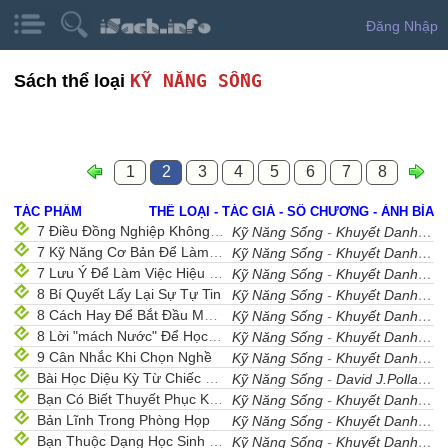
Đăng Nhập
KỸ NĂNG SỐNG
Sách thể loại
1
2
3
4
5
6
7
8
TÁC PHẨM
THỂ LOẠI - TÁC GIẢ - SỐ CHƯƠNG - ẢNH BÌA
7 Điều Đồng Nghiệp Không Ưa
Kỹ Năng Sống
-
Khuyết Danh
- 1
7 Kỹ Năng Cơ Bản Để Làm Việc Nhóm Một Cách Hiệu Quả
Kỹ Năng Sống
-
Khuyết Danh
- 1
7 Lưu Ý Để Làm Việc Hiệu Quả
Kỹ Năng Sống
-
Khuyết Danh
- 1
8 Bí Quyết Lấy Lại Sự Tự Tin
Kỹ Năng Sống
-
Khuyết Danh
- 1
8 Cách Hay Để Bắt Đầu Một Ngày Làm Việc
Kỹ Năng Sống
-
Khuyết Danh
- 1
8 Lời "mách Nước" Để Học Tốt
Kỹ Năng Sống
-
Khuyết Danh
- 1
9 Cân Nhắc Khi Chọn Nghề
Kỹ Năng Sống
-
Khuyết Danh
- 1
Bài Học Diệu Kỳ Từ Chiếc Xe Rác
Kỹ Năng Sống
-
David J.Pollay
- 
Bạn Có Biết Thuyết Phục Khách Hàng?
Kỹ Năng Sống
-
Khuyết Danh
- 1
Bản Lĩnh Trong Phòng Họp
Kỹ Năng Sống
-
Khuyết Danh
- 1
Bạn Thuộc Dạng Học Sinh Nào?
Kỹ Năng Sống
-
Khuyết Danh
- 1