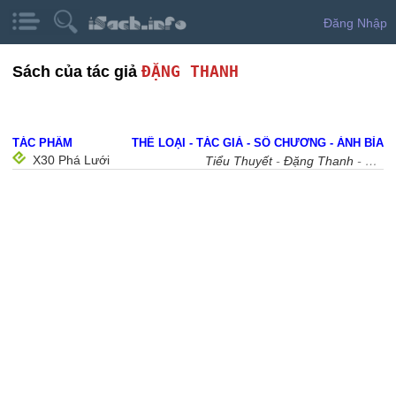
Đăng Nhập
ĐẶNG THANH
Sách của tác giả
TÁC PHẨM
THỂ LOẠI - TÁC GIẢ - SỐ CHƯƠNG - ẢNH BÌA
X30 Phá Lưới
Tiểu Thuyết
-
Đặng Thanh
- 36