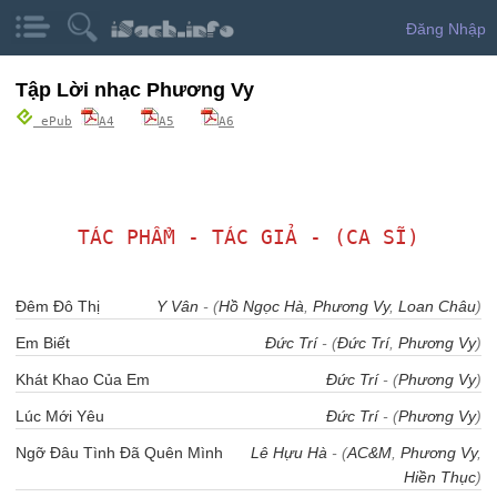
Đăng Nhập
Tập Lời nhạc Phương Vy
ePub
A4
A5
A6
TÁC PHẨM - TÁC GIẢ - (CA SĨ)
Đêm Đô Thị
Y Vân
- (
Hồ Ngọc Hà
,
Phương Vy
,
Loan Châu
)
Em Biết
Đức Trí
- (
Đức Trí
,
Phương Vy
)
Khát Khao Của Em
Đức Trí
- (
Phương Vy
)
Lúc Mới Yêu
Đức Trí
- (
Phương Vy
)
Ngỡ Đâu Tình Đã Quên Mình
Lê Hựu Hà
- (
AC&M
,
Phương Vy
,
Hiền Thục
)