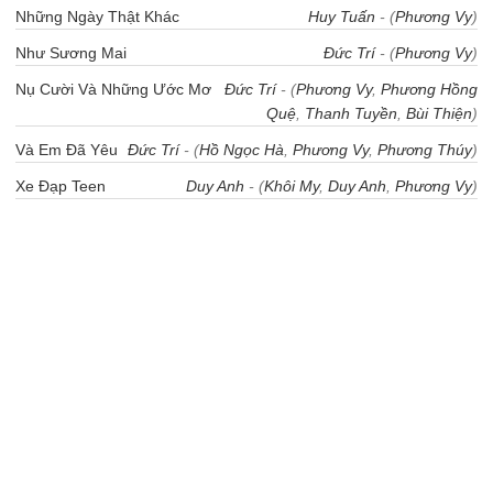
Những Ngày Thật Khác
Huy Tuấn
- (
Phương Vy
)
Như Sương Mai
Đức Trí
- (
Phương Vy
)
Nụ Cười Và Những Ước Mơ
Đức Trí
- (
Phương Vy
,
Phương Hồng
Quệ
,
Thanh Tuyền
,
Bùi Thiện
)
Và Em Đã Yêu
Đức Trí
- (
Hồ Ngọc Hà
,
Phương Vy
,
Phương Thúy
)
Xe Đạp Teen
Duy Anh
- (
Khôi My
,
Duy Anh
,
Phương Vy
)