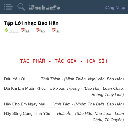
Đăng Nhập
Tập Lời nhạc Bảo Hân
ePub
A4
A5
A6
TÁC PHẨM - TÁC GIẢ - (CA SĨ)
Dấu Yêu Ơi
Thái Thịnh
- (
Minh Thiên
,
Nghi Vân
,
Bảo Hân
)
Đôi Khi Em Muốn Khóc
Lê Xuân Trường
- (
Bảo Hân
,
Loan Châu
,
Hoàng Thuỳ Linh
)
Hãy Cho Em Ngày Mai
Vĩnh Tâm
- (
Nhóm The Bells
,
Bảo Hân
)
Hãy Sống Cùng Tình Yêu
Hoài Ân
- (
Bảo Hân
,
Như Loan
,
Loan
Châu
,
Tú Quyên
)