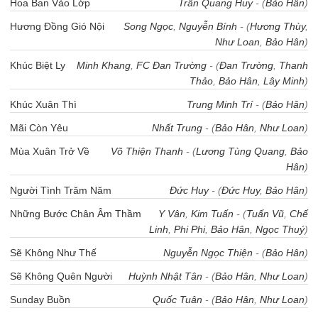
Hoa Ban Vào Lớp
Trần Quang Huy
- (
Bảo Hân
)
Hương Đồng Gió Nội
Song Ngọc
,
Nguyễn Bính
- (
Hương Thùy
,
Như Loan
,
Bảo Hân
)
Khúc Biệt Ly
Minh Khang
,
FC Đan Trường
- (
Đan Trường
,
Thanh
Thảo
,
Bảo Hân
,
Lây Minh
)
Khúc Xuân Thì
Trung Minh Trí
- (
Bảo Hân
)
Mãi Còn Yêu
Nhất Trung
- (
Bảo Hân
,
Như Loan
)
Mùa Xuân Trở Về
Võ Thiện Thanh
- (
Lương Tùng Quang
,
Bảo
Hân
)
Người Tình Trăm Năm
Đức Huy
- (
Đức Huy
,
Bảo Hân
)
Những Bước Chân Âm Thầm
Y Vân
,
Kim Tuấn
- (
Tuấn Vũ
,
Chế
Linh
,
Phi Phi
,
Bảo Hân
,
Ngọc Thuý
)
Sẽ Không Như Thế
Nguyễn Ngọc Thiện
- (
Bảo Hân
)
Sẽ Không Quên Người
Huỳnh Nhật Tân
- (
Bảo Hân
,
Như Loan
)
Sunday Buồn
Quốc Tuân
- (
Bảo Hân
,
Như Loan
)