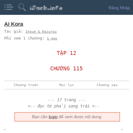
Đăng Nhập
Ai Kora
Tác giả:
Inoue & Kazurou
Phí xem 1 chương:
1 gạo
TẬP 12
CHƯƠNG 115
Chương trước
Mục lục
Chương sau
--- 17 trang ---
<-- đọc từ phải sang trái <--
Bạn cần
login
để xem được nội dung.