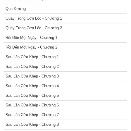
Qua Đường
Quay Trong Cơn Lốc - Chương 1
Quay Trong Cơn Lốc - Chương 2
Rồi Đến Một Ngày - Chương 1
Rồi Đến Một Ngày - Chương 2
Sau Lần Cửa Khép - Chương 1
Sau Lần Cửa Khép - Chương 2
Sau Lần Cửa Khép - Chương 3
Sau Lần Cửa Khép - Chương 4
Sau Lần Cửa Khép - Chương 5
Sau Lần Cửa Khép - Chương 6
Sau Lần Cửa Khép - Chương 7
Sau Lần Cửa Khép - Chương 8