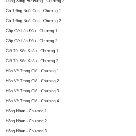
Dòng Sông Hờ Hững - Chương 2
Gà Trống Nuôi Con - Chương 1
Gà Trống Nuôi Con - Chương 2
Gặp Gỡ Lần Đầu - Chương 1
Gặp Gỡ Lần Đầu - Chương 2
Giã Từ Sân Khấu - Chương 1
Giã Từ Sân Khấu - Chương 2
Hồn Về Trong Gió - Chương 1
Hồn Về Trong Gió - Chương 2
Hồn Về Trong Gió - Chương 3
Hồn Về Trong Gió - Chương 4
Hồng Nhan - Chương 1
Hồng Nhan - Chương 2
Hồng Nhan - Chương 3