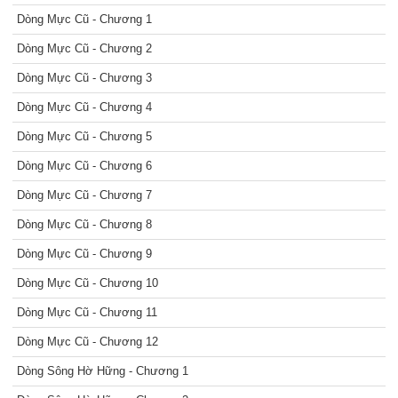
Dòng Mực Cũ - Chương 1
Dòng Mực Cũ - Chương 2
Dòng Mực Cũ - Chương 3
Dòng Mực Cũ - Chương 4
Dòng Mực Cũ - Chương 5
Dòng Mực Cũ - Chương 6
Dòng Mực Cũ - Chương 7
Dòng Mực Cũ - Chương 8
Dòng Mực Cũ - Chương 9
Dòng Mực Cũ - Chương 10
Dòng Mực Cũ - Chương 11
Dòng Mực Cũ - Chương 12
Dòng Sông Hờ Hững - Chương 1