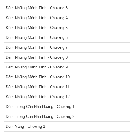
Đếm Những Mảnh Tình - Chương 3
Đếm Những Mảnh Tình - Chương 4
Đếm Những Mảnh Tình - Chương 5
Đếm Những Mảnh Tình - Chương 6
Đếm Những Mảnh Tình - Chương 7
Đếm Những Mảnh Tình - Chương 8
Đếm Những Mảnh Tình - Chương 9
Đếm Những Mảnh Tình - Chương 10
Đếm Những Mảnh Tình - Chương 11
Đếm Những Mảnh Tình - Chương 12
Đêm Trong Căn Nhà Hoang - Chương 1
Đêm Trong Căn Nhà Hoang - Chương 2
Đêm Vắng - Chương 1