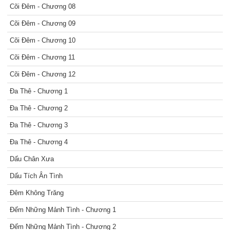
Cõi Đêm - Chương 08
Cõi Đêm - Chương 09
Cõi Đêm - Chương 10
Cõi Đêm - Chương 11
Cõi Đêm - Chương 12
Đa Thê - Chương 1
Đa Thê - Chương 2
Đa Thê - Chương 3
Đa Thê - Chương 4
Dấu Chân Xưa
Dấu Tích Ân Tình
Đêm Không Trăng
Đếm Những Mảnh Tình - Chương 1
Đếm Những Mảnh Tình - Chương 2