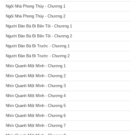
Ngôi Nhà Phong Thủy - Chương 1
Ngôi Nhà Phong Thủy - Chương 2
Người Đàn Bà Đi Bên Tôi - Chương 1
Người Đàn Bà Đi Bên Tôi - Chương 2
Người Đàn Bà Đi Trước - Chương 1
Người Đàn Bà Đi Trước - Chương 2
Nhìn Quanh Một Mình - Chương 1
Nhìn Quanh Một Mình - Chương 2
Nhìn Quanh Một Mình - Chương 3
Nhìn Quanh Một Mình - Chương 4
Nhìn Quanh Một Mình - Chương 5
Nhìn Quanh Một Mình - Chương 6
Nhìn Quanh Một Mình - Chương 7