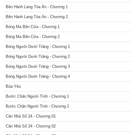
Bên Hành Lang Tòa Án - Chương 1
Bên Hành Lang Tòa Án - Chương 2
Bóng Ma Bên Cửa - Chương 1
Bóng Ma Bên Cửa - Chương 2
Bóng Người Dưới Trăng - Chương 1
Bóng Người Dưới Trăng - Chương 2
Bóng Người Dưới Trăng - Chương 3
Bóng Người Dưới Trăng - Chương 4
Bùa Yêu
Bước Chân Người Tình - Chương 1
Bước Chân Người Tình - Chương 2
Căn Nhà Số 24 - Chương 01
Căn Nhà Số 24 - Chương 02