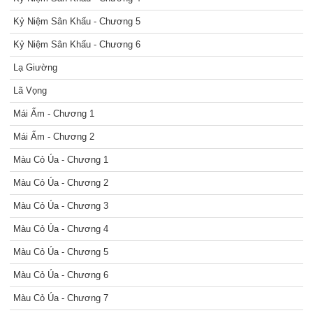
Kỷ Niệm Sân Khấu - Chương 5
Kỷ Niệm Sân Khấu - Chương 6
Lạ Giường
Lã Vọng
Mái Ấm - Chương 1
Mái Ấm - Chương 2
Màu Cỏ Úa - Chương 1
Màu Cỏ Úa - Chương 2
Màu Cỏ Úa - Chương 3
Màu Cỏ Úa - Chương 4
Màu Cỏ Úa - Chương 5
Màu Cỏ Úa - Chương 6
Màu Cỏ Úa - Chương 7