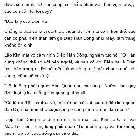
được của mình: “Ở Hàn cung, có nhiều nhân viên bảo vệ như vậy,
sao còn dẫn tôi tới đây?”
“Đây là ý của Điện hạ”
Chẳng lẽ thật sự là vì cái thỏa thuận đó? Anh ta có vị hôn thế, sao
cần cô phải hiến thân làm gì! Diệp Hân Đồng nhíu mày, tâm trạng
không ổn định.
Lão Kim mặt vô cảm nhìn Diệp Hân Đồng, nghiêm túc nói: “Ở Hàn
cung không thể so với bên ngoài, về sau cô gọi Điện hạ là Điện
hạ, thận trọng từ lời nói đến hành động, chỉ một chút sơ sót tôt
xấu gì cũng sẽ bị xử lý.
“Tôi không phải người Hàn Quốc như các ông.” Những loại quy
định luật lệ kia chẳng liên quan gì đến cô.
“Cô là do điện hạ đưa về, mỗi lời nói cử chỉ của cô đều liên quan
đến Điện hạ, nên nhớ cuộc sống ở cung đình là nhìn lâu nói ít.”
Diệp Hân Đồng nhớ đến cử chỉ thân mật của Kim Lệ Châu với
Mặc Tử Hiên, trong lòng phiền não “Tôi muốn quay về, tôi không
thích hợp với cuộc sống cận vệ ở đây.”