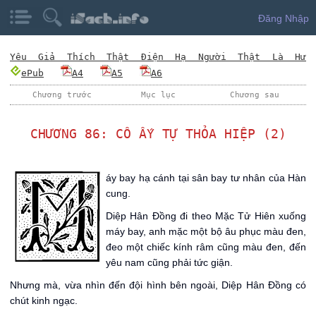
Đăng Nhập
Yêu Giả Thích Thật Điện Hạ Người Thật Là Hư
ePub
A4
A5
A6
Chương trước
Mục lục
Chương sau
CHƯƠNG 86: CÔ ẤY TỰ THỎA HIỆP (2)
M
áy bay hạ cánh tại sân bay tư nhân của Hàn
cung.
Diệp Hân Đồng đi theo Mặc Tử Hiên xuống
máy bay, anh mặc một bộ âu phục màu đen,
đeo một chiếc kính râm cũng màu đen, đến
yêu nam cũng phải tức giận.
Nhưng mà, vừa nhìn đến đội hình bên ngoài, Diệp Hân Đồng có
chút kinh ngạc.