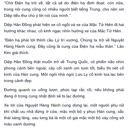
“Chờ Điện hạ trở về, tất cả sẽ do điện hạ định đoạt, còn nữa,
trong nội cung cũng có nhiều người biết tiếng Trung, cho nên xin
Diệp tiểu thư chú ý lời nói của mình.”
Diệp Hân Đồng phát hiện xe cô ngồi và xe của Mặc Tử Hiên đi hai
hướng khác nhau, cô kinh ngạc nhìn hướng xe của Mặc Tử Hiên.
“Điện hạ phải tới thỉnh cầu Lý trí vương, Chúng ta trở về Nguyệt
Hàng Hành cung. Đây cũng là cung của Điện hạ mẫu thân.” Lão
Kim giải thích.
Diệp Hân Đồng thật muốn trở về Trung Quốc, cô phiền não nhìn
phong cảnh bên ngoài, cây cối xanh um tươi tốt, biểu thị nét cổ
kính của Hàn cung. Một ngôi nhà ngói Lưu Ly cổ kính tọa lạc bên
trong cảnh đẹp.
Đường quanh co uống lượn, phức tạp rắc rối, nếu không phải
đang ở trong cung nhất định sẽ bị lạc đường.
Xe tới cửa Nguyệt Hàng Hành cung dừng lại, một người phụ nữ
khí chất ưu nhã đứng ở cửa, mặc một bộ y phục Hàn cung, sắc
thái sáng láng, sau lưng bà là một cô gái mặc một bộ váy công sở
màu xanh dương.