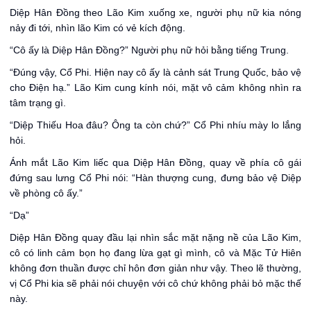
Diệp Hân Đồng theo Lão Kim xuống xe, người phụ nữ kia nóng
nảy đi tới, nhìn lão Kim có vẻ kích động.
“Cô ấy là Diệp Hân Đồng?” Người phụ nữ hỏi bằng tiếng Trung.
“Đúng vậy, Cổ Phi. Hiện nay cô ấy là cảnh sát Trung Quốc, bảo vệ
cho Điện hạ.” Lão Kim cung kính nói, mặt vô cảm không nhìn ra
tâm trạng gì.
“Diệp Thiếu Hoa đâu? Ông ta còn chứ?” Cổ Phi nhíu mày lo lắng
hỏi.
Ánh mắt Lão Kim liếc qua Diệp Hân Đồng, quay về phía cô gái
đứng sau lưng Cổ Phi nói: “Hàn thượng cung, đưng bảo vệ Diệp
về phòng cô ấy.”
“Dạ”
Diệp Hân Đồng quay đầu lại nhìn sắc mặt nặng nề của Lão Kim,
cô có linh cảm bọn họ đang lừa gạt gì mình, cô và Mặc Tử Hiên
không đơn thuần được chỉ hôn đơn giản như vậy. Theo lẽ thường,
vị Cổ Phi kia sẽ phải nói chuyện với cô chứ không phải bỏ mặc thế
này.