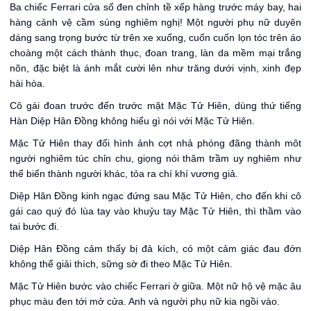
Ba chiếc Ferrari cửa sổ đen chỉnh tề xếp hàng trước máy bay, hai
hàng cảnh vệ cầm súng nghiêm nghị! Một người phụ nữ duyên
dáng sang trọng bước từ trên xe xuống, cuốn cuốn lọn tóc trên áo
choàng một cách thành thục, đoan trang, làn da mềm mại trắng
nõn, đặc biệt là ánh mắt cười lên như trăng dưới vịnh, xinh đẹp
hài hòa.
Cô gái đoan trước đến trước mặt Mặc Tử Hiên, dùng thứ tiếng
Hàn Diệp Hân Đồng không hiểu gì nói với Mặc Tử Hiên.
Mặc Tử Hiên thay đổi hình ảnh cợt nhả phóng đãng thành môt
người nghiêm túc chỉn chu, giọng nói thâm trầm uy nghiêm như
thể biến thành người khác, tỏa ra chí khí vương giả.
Diệp Hân Đồng kinh ngạc đứng sau Mặc Tử Hiên, cho đến khi cô
gái cao quý đó lùa tay vào khuỷu tay Mặc Tử Hiên, thì thầm vào
tai bước đi.
Diệp Hân Đồng cảm thấy bị đả kích, có một cảm giác đau đớn
không thể giải thích, sững sờ đi theo Mặc Tử Hiên.
Mặc Tử Hiên bước vào chiếc Ferrari ở giữa. Một nữ hộ vệ mặc âu
phục màu đen tới mở cửa. Anh và người phụ nữ kia ngồi vào.