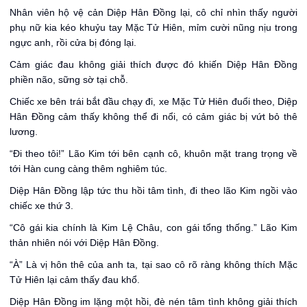
Nhân viên hộ vệ cản Diệp Hân Đồng lại, cô chỉ nhìn thấy người
phụ nữ kia kéo khuỷu tay Mặc Tử Hiên, mỉm cười nũng nịu trong
ngực anh, rồi cửa bị đóng lại.
Cảm giác đau không giải thích được đó khiến Diệp Hân Đồng
phiền não, sững sờ tại chỗ.
Chiếc xe bên trái bắt đầu chạy đi, xe Mặc Tử Hiên đuổi theo, Diệp
Hân Đồng cảm thấy không thể đi nổi, có cảm giác bị vứt bỏ thê
lương.
“Đi theo tôi!” Lão Kim tới bên cạnh cô, khuôn mặt trang trọng về
tới Hàn cung càng thêm nghiêm túc.
Diệp Hân Đồng lập tức thu hồi tâm tình, đi theo lão Kim ngồi vào
chiếc xe thứ 3.
“Cô gái kia chính là Kim Lệ Châu, con gái tổng thống.” Lão Kim
thản nhiên nói với Diệp Hân Đồng.
“À” Là vị hôn thê của anh ta, tại sao cô rõ ràng không thích Mặc
Tử Hiên lại cảm thấy đau khổ.
Diệp Hân Đồng im lặng một hồi, đè nén tâm tình không giải thích