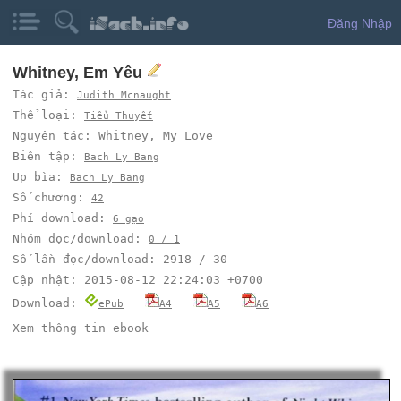
Đăng Nhập
Whitney, Em Yêu
Tác giả:
Judith Mcnaught
Thể loại:
Tiểu Thuyết
Nguyên tác: Whitney, My Love
Biên tập:
Bach Ly Bang
Up bìa:
Bach Ly Bang
Số chương:
42
Phí download:
6 gạo
Nhóm đọc/download:
0 / 1
Số lần đọc/download: 2918 / 30
Cập nhật: 2015-08-12 22:24:03 +0700
Download:
ePub
A4
A5
A6
Xem thông tin ebook