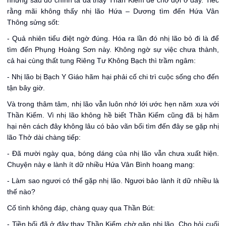
nhưng sau đó chính ta đã thay Thần Kiếm để chờ đợi ở đây. Tiếc
rằng mãi không thấy nhị lão Hứa – Dương tìm đến Hứa Vân
Thông sửng sốt:
- Quả nhiên tiểu điệt ngờ đúng. Hóa ra lần đó nhị lão bỏ đi là để
tìm đến Phụng Hoàng Sơn này. Không ngờ sự việc chưa thành,
cả hai cùng thất tung Riêng Tư Không Bạch thì trầm ngâm:
- Nhị lão bị Bạch Y Giáo hãm hại phải cố chi trì cuộc sống cho đến
tận bây giờ.
Và trong thâm tâm, nhị lão vẫn luôn nhớ lới ước hẹn năm xưa với
Thần Kiếm. Vì nhị lão không hề biết Thần Kiếm cũng đã bị hãm
hại nên cách đây không lâu có bảo vãn bối tìm đến đây se gặp nhị
lão Thở dài chàng tiếp:
- Đã mười ngày qua, bóng dáng của nhị lão vẫn chưa xuất hiện.
Chuyện này e lành ít dữ nhiều Hứa Vân Bình hoang mang:
- Làm sao ngươi có thể gặp nhị lão. Ngươi bảo lành ít dữ nhiều là
thế nào?
Cố tình không đáp, chàng quay qua Thần Bút:
- Tiền bối đã ở đây thay Thần Kiếm chờ gặp nhị lão. Cho hỏi cuối