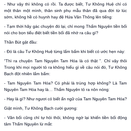
- Như vậy thì không có rồi. Ta được biết, Tư Không Huệ chỉ có
một thân một mình, thân sinh phụ mẫu thân đã qua đời từ lúc
sớm, không hề có huynh hay đệ Hứa Vân Thông lên tiếng:
- Tạm thời hãy gác chuyện đó lại, chỉ mong Thẩm Nguyên tiền bối
nói cho bọn tiểu điệt biết tiền bối đã nhớ ra câu gì?
Thần Bút gật đầu:
- Đó là câu Tư Không Huệ từng lẩm bẩm khi biết có ước hẹn này:
“Thì ra chuyện Tam Nguyên Tam Hóa là có thật ”. Chỉ vậy thôi
Trong khi mọi người tỏ ra không hiểu gì về câu nói đó, Tư Không
Bạch đột nhiên lẩm bẩm:
- Tam Nguyên Tam Hóa? Có phải là trùng hợp không? Là Tam
Nguyên Tam Hóa hay là… Thẩm Nguyên tỏ ra nôn nóng:
- Hay là gì? Như ngươi có biết ẩn ngữ của Tam Nguyên Tam Hóa?
Giật mình, Tư Không Bạch cười gượng:
- Vãn bối cũng chỉ tự hỏi thôi, không ngờ lại khiến tiền bối động
tâm Thẩm Nguyên lừ mắt: