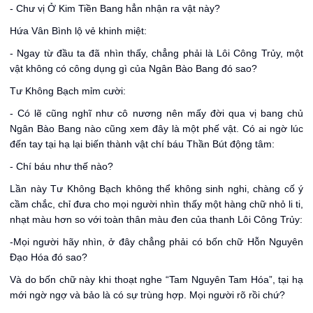
- Chư vị Ở Kim Tiền Bang hẳn nhận ra vật này?
Hứa Vân Bình lộ vẻ khinh miệt:
- Ngay từ đầu ta đã nhìn thấy, chẳng phải là Lôi Công Trủy, một
vật không có công dụng gì của Ngân Bào Bang đó sao?
Tư Không Bạch mỉm cười:
- Có lẽ cũng nghĩ như cô nương nên mấy đời qua vị bang chủ
Ngân Bào Bang nào cũng xem đây là một phế vật. Có ai ngờ lúc
đến tay tại hạ lại biến thành vật chí báu Thần Bút động tâm:
- Chí báu như thế nào?
Lần này Tư Không Bạch không thể không sinh nghi, chàng cố ý
cầm chắc, chỉ đưa cho mọi người nhìn thấy một hàng chữ nhỏ li ti,
nhạt màu hơn so với toàn thân màu đen của thanh Lôi Công Trủy:
-Mọi người hãy nhìn, ở đây chẳng phải có bốn chữ Hỗn Nguyên
Đạo Hóa đó sao?
Và do bốn chữ này khi thoạt nghe “Tam Nguyên Tam Hóa”, tại hạ
mới ngờ ngợ và bảo là có sự trùng hợp. Mọi người rõ rồi chứ?