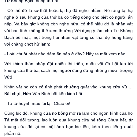
Tư Không Bạch bỗng thở ra:
- Có thể đó là sự thật hoặc tại hạ đã nghe nhầm. Rõ ràng tại hạ
nghe ở sau khung cửa thứ ba có tiếng động cho biết có người ẩn
nấp. Và bây giờ không còn nghe nữa, có thể hiểu đó là nhân vật
với bản lĩnh không thể xem thường Với dụng ý làm cho Tư Không
Bạch bẽ mặt, một trong hai nhân vật từng có thái độ hung hăng
với chàng chợt hừ lạnh:
- Loài chuột nhắt nào dám ẩn nấp ở đây? Hãy ra mặt xem nào.
Với khinh thân pháp đột nhiên thi triển, nhân vật đó bật lao tới
khung cửa thứ ba, cách mọi người đang đứng những mười trượng
Vút!
Nhân vật nọ còn cố tình phát chưởng quật vào khung cửa Vù …
Bất chợt, Hứa Vân Bình bật kêu kinh hãi:
- Tả tứ huynh mau lùi lại. Chao ôi!
Cùng lúc đó, khung cửa nọ bỗng mở ra làm cho ngọn kình của họ
Tả mất đối tượng, lao luôn qua khung cửa hé rộng Chưa hết, từ
khung cửa đó lại có một ánh bạc lóe lên, kèm theo tiếng quát
phẫn nộ: