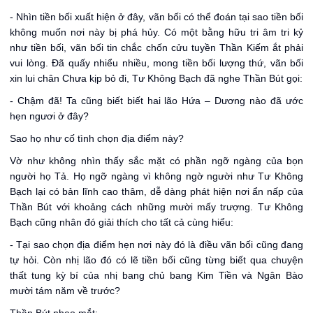
- Nhìn tiền bối xuất hiện ở đây, vãn bối có thể đoán tại sao tiền bối
không muốn nơi này bị phá hủy. Có một bằng hữu tri âm tri kỷ
như tiền bối, vãn bối tin chắc chốn cửu tuyền Thần Kiếm ắt phải
vui lòng. Đã quấy nhiểu nhiều, mong tiền bối lượng thứ, vãn bối
xin lui chân Chưa kịp bỏ đi, Tư Không Bạch đã nghe Thần Bút gọi:
- Chậm đã! Ta cũng biết biết hai lão Hứa – Dương nào đã ước
hẹn ngươi ở đây?
Sao họ như cố tình chọn địa điểm này?
Vờ như không nhìn thấy sắc mặt có phần ngỡ ngàng của bọn
người họ Tả. Họ ngỡ ngàng vì không ngờ người như Tư Không
Bạch lại có bản lĩnh cao thâm, dễ dàng phát hiện nơi ẩn nấp của
Thần Bút với khoảng cách những mười mấy trượng. Tư Không
Bạch cũng nhân đó giải thích cho tất cả cùng hiểu:
- Tại sao chọn địa điểm hẹn nơi này đó là điều vãn bối cũng đang
tự hỏi. Còn nhị lão đó có lẽ tiền bối cũng từng biết qua chuyện
thất tung kỳ bí của nhị bang chủ bang Kim Tiền và Ngân Bào
mười tám năm về trước?