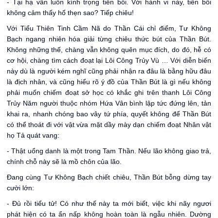
- Tại hạ vẫn luôn kính trọng tiền bối. Với hành vi này, tiền bối
không cảm thấy hổ thẹn sao? Tiếp chiêu!
Với Tiểu Thiên Tinh Cầm Nã do Thần Cái chỉ điểm, Tư Không
Bạch ngang nhiên hóa giải từng chiêu thức bút của Thần Bút.
Không những thế, chàng vẫn không quên mục đích, do đó, hễ có
cơ hội, chàng tìm cách đoạt lại Lôi Công Trủy Vù … Với diễn biến
này dù là người kém nghĩ cũng phải nhận ra đâu là bằng hữu đâu
là địch nhân, và cũng hiểu rõ ý đồ của Thần Bút là gì nếu không
phải muốn chiếm đoạt sở học có khắc ghi trên thanh Lôi Công
Trủy Năm người thuộc nhóm Hứa Vân bình lập tức đứng lên, tản
khai ra, nhanh chóng bao vây tứ phía, quyết không để Thần Bút
có thể thoát đi với vật vừa mặt dầy mày dạn chiếm đoạt Nhân vật
họ Tả quát vang:
- Thật uổng danh là một trong Tam Thần. Nếu lão không giao trả,
chính chỗ này sẽ là mồ chôn của lão.
Đang cùng Tư Không Bạch chiết chiêu, Thần Bút bỗng dừng tay
cười lớn:
- Đủ rồi tiểu tử! Có như thế này ta mới biết, việc khi nãy ngươi
phát hiện có ta ẩn nấp không hoàn toàn là ngẫu nhiên. Dường