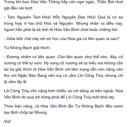
Trong khi bọn Hứa Vân Thông hãy còn ngơ ngác, Thần Bút chợt
gật đầu vài lượt:
- Tam Nguyên Tam Hóa! Hỗn Nguyên Đạo Hóa! Quả là có sự
trùng hợp ở hai chữ Hóa và Nguyên. Nhưng nhận ra điều này,
ngươi hẳn phải là kẻ tinh tế Hứa Vân Bình chợt buộc miệng hỏi:
- Giữa bốn chữ này với sở học của Hứa gia có liên quan ra sao?
Tư Không Bạch giải thích:
- Đương nhiên có liên quan. Còn liên quan như thế nào, đây, cô
nương có thể tự xem. Hy vọng cô nương sẽ tự hiểu mà không cần
tại hạ giải thích rõ Hứa Vân Bình với tâm trạng vẫn còn nặng oán
thù với Ngân Bào Bang nên tuy có cầm Lôi Công Trủy nhưng chỉ
là cầm lấy lệ.
Lôi Công Trủy vốn nặng hơn nhiều so với dáng vẻ bên ngoài, Hứa
Vân Bình do quá hờ hững phải để Lôi Công Trủy tuột khỏi tay.
Theo bản năng, cả Hứa Vân Bình lẫn Tư Không Bạch đều vươn
tay định chộp lại Nhưng.
Vút!