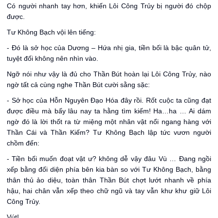
Có người nhanh tay hơn, khiến Lôi Công Trủy bị người đó chộp
được.
Tư Không Bạch vội lên tiếng:
- Đó là sở học của Dương – Hứa nhị gia, tiền bối là bậc quân tử,
tuyệt đối không nên nhìn vào.
Ngỡ nói như vậy là đủ cho Thần Bút hoàn lại Lôi Công Trủy, nào
ngờ tất cả cùng nghe Thần Bút cười sằng sặc:
- Sở học của Hỗn Nguyên Đạo Hóa đây rồi. Rốt cuộc ta cũng đạt
được điều mà bấy lâu nay ta hằng tìm kiếm! Ha…ha … Ai dám
ngờ đó là lời thốt ra từ miệng một nhân vật nổi ngang hàng với
Thần Cái và Thần Kiếm? Tư Không Bạch lập tức vươn người
chồm đến:
- Tiền bối muốn đoạt vật ư? không dễ vậy đâu Vù … Đang ngồi
xếp bằng đối diện phía bên kia bàn so với Tư Không Bạch, bằng
thân thủ ảo diệu, toàn thân Thần Bút chợt lướt nhanh về phía
hậu, hai chân vẫn xếp theo chữ ngũ và tay vẫn khư khư giữ Lôi
Công Trủy.
Vút!