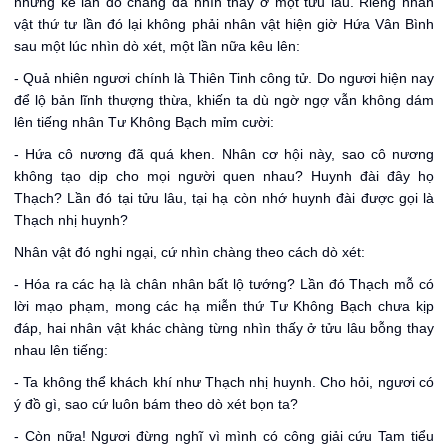
những kẻ lần đó chàng đã nhìn thấy ở một tửu lâu. Riêng nhân
vật thứ tư lần đó lại không phải nhân vật hiện giờ Hứa Vân Bình
sau một lúc nhìn dò xét, một lần nữa kêu lên:
- Quả nhiên ngươi chính là Thiên Tinh công tử. Do ngươi hiện nay
để lộ bản lĩnh thượng thừa, khiến ta dù ngờ ngợ vẫn không dám
lên tiếng nhân Tư Không Bạch mỉm cười:
- Hứa cô nương đã quá khen. Nhân cơ hội này, sao cô nương
không tạo dịp cho mọi người quen nhau? Huynh đài đây họ
Thạch? Lần đó tại tửu lâu, tại hạ còn nhớ huynh đài được gọi là
Thạch nhị huynh?
Nhân vật đó nghi ngại, cứ nhìn chàng theo cách dò xét:
- Hóa ra các hạ là chân nhân bất lộ tướng? Lần đó Thạch mỗ có
lời mạo phạm, mong các hạ miễn thứ Tư Không Bạch chưa kịp
đáp, hai nhân vật khác chàng từng nhìn thấy ở tửu lâu bỗng thay
nhau lên tiếng:
- Ta không thể khách khí như Thạch nhị huynh. Cho hỏi, ngươi có
ý đồ gì, sao cứ luôn bám theo dò xét bọn ta?
- Còn nữa! Ngươi đừng nghĩ vì mình có công giải cứu Tam tiểu