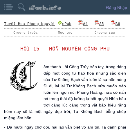
Đăng Nhập
Tuyết Hoa Phong Nguyệt
ePub
A4
A5
A6
Chương trước
Mục lục
Chương sau
HỒI 15 - HỖN NGUYÊN CÔNG PHU
C
ầm thanh Lôi Công Trủy trên tay, trong dáng
dấp một công tử hào hoa nhưng sắc diện
của Tư Không Bạch vẫn luôn là sự nôn nóng
Đi đi, lại lại Tư Không Bạch nửa muốn trèo
luôn lên ngọn núi Phụng Hoàng, nửa cứ nấn
ná trong thái độ lưỡng lự bất quyết Nhìn bầu
trời càng lúc càng trong vắt báo hiệu rằng
hôm nay sẽ là một ngày đẹp trời, Tư Không Bạch bỗng chép
miệng lẩm bẩn:
- Đã mười ngày chờ đợi, hai lão vẫn biệt vô âm tín. Ta đành phải