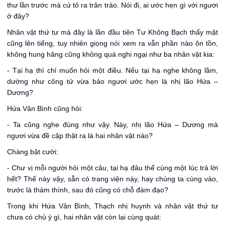
thư lần trước mà cứ tỏ ra trân tráo. Nói đi, ai ước hẹn gì với ngươi
ở đây?
Nhân vật thứ tư mà đây là lần đầu tiên Tư Không Bạch thấy mặt
cũng lên tiếng, tuy nhiên giọng nói xem ra vẫn phần nào ôn tồn,
không hung hăng cũng không quá nghi ngại như ba nhân vật kia:
- Tại hạ thì chỉ muốn hỏi một điều. Nếu tại hạ nghe không lầm,
dường như công tử vừa bảo ngươi ước hẹn là nhị lão Hứa –
Dương?
Hứa Vân Bình cũng hỏi:
- Ta cũng nghe đúng như vậy. Này, nhị lão Hứa – Dương mà
ngươi vừa đề cập thật ra là hai nhân vật nào?
Chàng bật cười:
- Chư vị mỗi người hỏi một câu, tại hạ đâu thể cùng một lúc trả lời
hết? Thế này vậy, sẵn có trang viện này, hay chúng ta cùng vào,
trước là thám thính, sau đó cũng có chỗ đàm đạo?
Trong khi Hứa Vân Bình, Thạch nhị huynh và nhân vật thứ tư
chưa có chủ ý gì, hai nhân vật còn lại cùng quát: