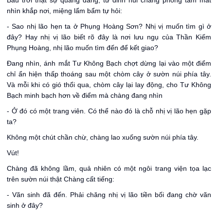
Bầu trời thật sự quang đãng, từ đỉnh núi chàng phóng tầm mắt
nhìn khắp nơi, miệng lẩm bẩm tự hỏi:
- Sao nhị lão hẹn ta ở Phụng Hoàng Sơn? Nhị vị muốn tìm gì ở
đây? Hay nhị vị lão biết rõ đây là nơi lưu ngụ của Thần Kiếm
Phụng Hoàng, nhị lão muốn tìm đến để kết giao?
Đang nhìn, ánh mắt Tư Không Bạch chợt dừng lại vào một điểm
chỉ ẩn hiện thấp thoáng sau một chòm cây ở sườn núi phía tây.
Và mỗi khi có gió thổi qua, chòm cây lại lay động, cho Tư Không
Bạch minh bạch hơn về điểm mà chàng đang nhìn
- Ở đó có một trang viên. Có thể nào đó là chỗ nhị vị lão hẹn gặp
ta?
Không một chút chần chừ, chàng lao xuống sườn núi phía tây.
Vút!
Chàng đã không lầm, quả nhiên có một ngôi trang viện tọa lạc
trên sườn núi thật Chàng cất tiếng:
- Vãn sinh đã đến. Phải chăng nhị vị lão tiền bối đang chờ vãn
sinh ở đây?