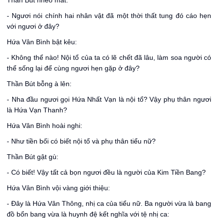
Thần Bút nheo mắt:
- Ngươi nói chính hai nhân vật đã một thời thất tung đó cáo hẹn
với ngươi ở đây?
Hứa Vân Bình bật kêu:
- Không thể nào! Nội tổ của ta có lẽ chết đã lâu, làm soa người có
thể sống lại để cùng ngươi hẹn gặp ở đây?
Thần Bút bỗng à lên:
- Nha đầu ngươi gọi Hứa Nhất Vạn là nội tổ? Vậy phụ thân ngươi
là Hứa Vạn Thanh?
Hứa Vân Bình hoài nghi:
- Như tiền bối có biết nội tổ và phụ thân tiểu nữ?
Thần Bút gật gù:
- Có biết! Vậy tất cả bọn ngươi đều là người của Kim Tiền Bang?
Hứa Vân Bình vội vàng giới thiệu:
- Đây là Hứa Vân Thông, nhị ca của tiểu nữ. Ba người vừa là bang
đồ bổn bang vừa là huynh đệ kết nghĩa với tệ nhị ca: