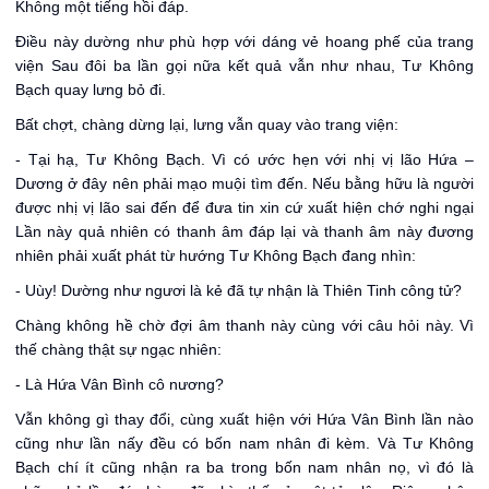
Không một tiếng hồi đáp.
Điều này dường như phù hợp với dáng vẻ hoang phế của trang
viện Sau đôi ba lần gọi nữa kết quả vẫn như nhau, Tư Không
Bạch quay lưng bỏ đi.
Bất chợt, chàng dừng lại, lưng vẫn quay vào trang viện:
- Tại hạ, Tư Không Bạch. Vì có ước hẹn với nhị vị lão Hứa –
Dương ở đây nên phải mạo muội tìm đến. Nếu bằng hữu là người
được nhị vị lão sai đến để đưa tin xin cứ xuất hiện chớ nghi ngại
Lần này quả nhiên có thanh âm đáp lại và thanh âm này đương
nhiên phải xuất phát từ hướng Tư Không Bạch đang nhìn:
- Uùy! Dường như ngươi là kẻ đã tự nhận là Thiên Tinh công tử?
Chàng không hề chờ đợi âm thanh này cùng với câu hỏi này. Vì
thế chàng thật sự ngạc nhiên:
- Là Hứa Vân Bình cô nương?
Vẫn không gì thay đổi, cùng xuất hiện với Hứa Vân Bình lần nào
cũng như lần nấy đều có bốn nam nhân đi kèm. Và Tư Không
Bạch chí ít cũng nhận ra ba trong bốn nam nhân nọ, vì đó là