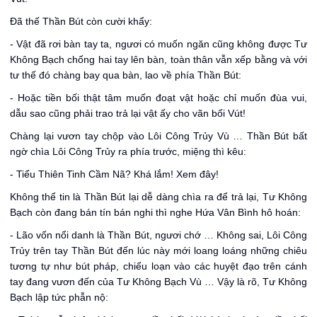
Đã thế Thần Bút còn cười khẩy:
- Vật đã rơi bàn tay ta, ngươi có muốn ngăn cũng không được Tư
Không Bạch chống hai tay lên bàn, toàn thân vẫn xếp bằng và với
tư thế đó chàng bay qua bàn, lao về phía Thần Bút:
- Hoặc tiền bối thật tâm muốn đoạt vật hoặc chỉ muốn đùa vui,
dẫu sao cũng phải trao trả lại vật ấy cho vãn bối Vút!
Chàng lại vươn tay chộp vào Lôi Công Trủy Vù … Thần Bút bất
ngờ chìa Lôi Công Trủy ra phía trước, miệng thì kêu:
- Tiểu Thiên Tinh Cầm Nã? Khá lắm! Xem đây!
Không thể tin là Thần Bút lại dễ dàng chìa ra để trả lại, Tư Không
Bạch còn đang bán tín bán nghi thì nghe Hứa Vân Bình hô hoán:
- Lão vốn nổi danh là Thần Bút, ngươi chớ … Không sai, Lôi Công
Trủy trên tay Thần Bút đến lúc này mới loang loáng những chiêu
tương tự như bút pháp, chiếu loạn vào các huyệt đạo trên cánh
tay đang vươn đến của Tư Không Bạch Vù … Vậy là rõ, Tư Không
Bạch lập tức phẫn nộ: