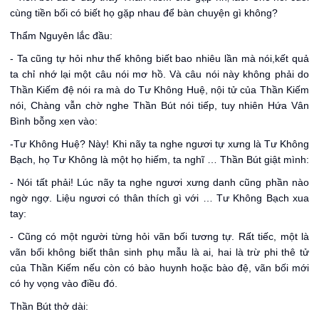
cùng tiền bối có biết họ gặp nhau để bàn chuyện gì không?
Thẩm Nguyên lắc đầu:
- Ta cũng tự hỏi như thế không biết bao nhiêu lần mà nói,kết quả
ta chỉ nhớ lại một câu nói mơ hồ. Và câu nói này không phải do
Thần Kiếm đệ nói ra mà do Tư Không Huệ, nội tử của Thần Kiếm
nói, Chàng vẫn chờ nghe Thần Bút nói tiếp, tuy nhiên Hứa Vân
Bình bỗng xen vào:
-Tư Không Huệ? Này! Khi nãy ta nghe ngươi tự xưng là Tư Không
Bạch, họ Tư Không là một họ hiếm, ta nghĩ … Thần Bút giật mình:
- Nói tất phải! Lúc nãy ta nghe ngươi xưng danh cũng phần nào
ngờ ngợ. Liệu ngươi có thân thích gì với … Tư Không Bạch xua
tay:
- Cũng có một người từng hỏi vãn bối tương tự. Rất tiếc, một là
vãn bối không biết thân sinh phụ mẫu là ai, hai là trừ phi thê tử
của Thần Kiếm nếu còn có bào huynh hoặc bào đệ, vãn bối mới
có hy vọng vào điều đó.
Thần Bút thở dài: