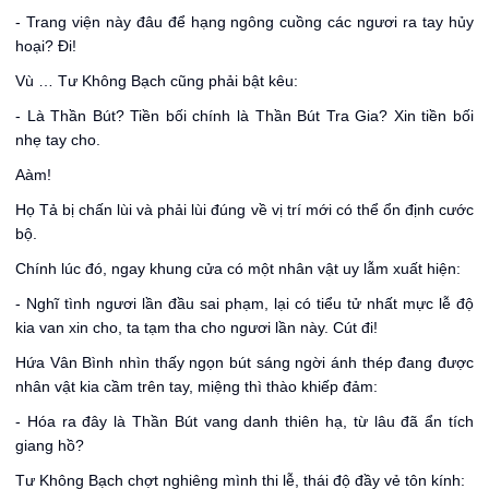
- Trang viện này đâu để hạng ngông cuồng các ngươi ra tay hủy
hoại? Đi!
Vù … Tư Không Bạch cũng phải bật kêu:
- Là Thần Bút? Tiền bối chính là Thần Bút Tra Gia? Xin tiền bối
nhẹ tay cho.
Aàm!
Họ Tả bị chấn lùi và phải lùi đúng về vị trí mới có thể ổn định cước
bộ.
Chính lúc đó, ngay khung cửa có một nhân vật uy lẫm xuất hiện:
- Nghĩ tình ngươi lần đầu sai phạm, lại có tiểu tử nhất mực lễ độ
kia van xin cho, ta tạm tha cho ngươi lần này. Cút đi!
Hứa Vân Bình nhìn thấy ngọn bút sáng ngời ánh thép đang được
nhân vật kia cầm trên tay, miệng thì thào khiếp đảm:
- Hóa ra đây là Thần Bút vang danh thiên hạ, từ lâu đã ẩn tích
giang hồ?
Tư Không Bạch chợt nghiêng mình thi lễ, thái độ đầy vẻ tôn kính: