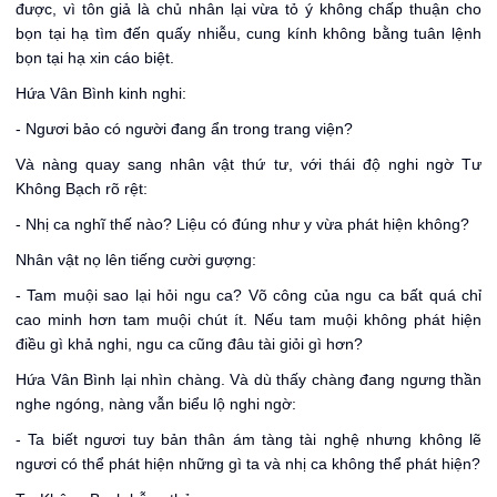
được, vì tôn giả là chủ nhân lại vừa tỏ ý không chấp thuận cho
bọn tại hạ tìm đến quấy nhiễu, cung kính không bằng tuân lệnh
bọn tại hạ xin cáo biệt.
Hứa Vân Bình kinh nghi:
- Ngươi bảo có người đang ẩn trong trang viện?
Và nàng quay sang nhân vật thứ tư, với thái độ nghi ngờ Tư
Không Bạch rõ rệt:
- Nhị ca nghĩ thế nào? Liệu có đúng như y vừa phát hiện không?
Nhân vật nọ lên tiếng cười gượng:
- Tam muội sao lại hỏi ngu ca? Võ công của ngu ca bất quá chỉ
cao minh hơn tam muội chút ít. Nếu tam muội không phát hiện
điều gì khả nghi, ngu ca cũng đâu tài giỏi gì hơn?
Hứa Vân Bình lại nhìn chàng. Và dù thấy chàng đang ngưng thần
nghe ngóng, nàng vẫn biểu lộ nghi ngờ:
- Ta biết ngươi tuy bản thân ám tàng tài nghệ nhưng không lẽ
ngươi có thể phát hiện những gì ta và nhị ca không thể phát hiện?