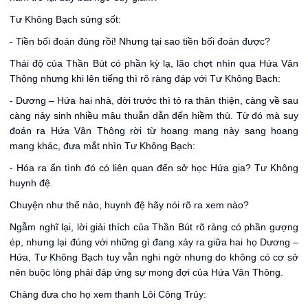
Tư Không Bạch sửng sốt:
- Tiền bối đoán đúng rồi! Nhưng tại sao tiền bối đoán được?
Thái độ của Thần Bút có phần kỳ lạ, lão chợt nhìn qua Hứa Vân
Thông nhưng khi lên tiếng thì rõ ràng đáp với Tư Không Bạch:
- Dương – Hứa hai nhà, đời trước thì tỏ ra thân thiện, càng về sau
càng nảy sinh nhiều mâu thuẫn dẫn đến hiềm thù. Từ đó mà suy
đoán ra Hứa Vân Thông rời từ hoang mang này sang hoang
mang khác, đưa mắt nhìn Tư Không Bạch:
- Hóa ra ẩn tình đó có liên quan đến sở học Hứa gia? Tư Không
huynh đệ.
Chuyện như thế nào, huynh đệ hãy nói rõ ra xem nào?
Ngẫm nghĩ lại, lời giải thích của Thần Bút rõ ràng có phần gượng
ép, nhưng lại đúng với những gì đang xảy ra giữa hai họ Dương –
Hứa, Tư Không Bạch tuy vẫn nghi ngờ nhưng do không có cơ sở
nên buộc lòng phải đáp ứng sự mong đợi của Hứa Vân Thông.
Chàng đưa cho họ xem thanh Lôi Công Trủy: