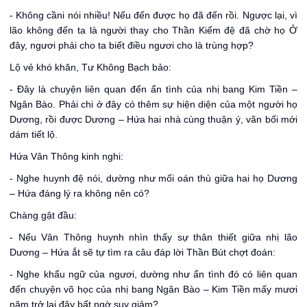
- Không cầni nói nhiều! Nếu đến được họ đã đến rồi. Ngược lại, vì
lão không đến ta là người thay cho Thần Kiếm đệ đã chờ họ Ở
đây, ngươi phải cho ta biết điều ngươi cho là trùng hợp?
Lộ vẻ khó khăn, Tư Không Bạch bảo:
- Đây là chuyện liên quan đến ẩn tình của nhị bang Kim Tiền –
Ngân Bào. Phải chi ở đây có thêm sự hiện diện của một người họ
Dương, rồi được Dương – Hứa hai nhà cùng thuận ý, vãn bối mới
dám tiết lộ.
Hứa Vân Thông kinh nghi:
- Nghe huynh đệ nói, dường như mối oán thù giữa hai họ Dương
– Hứa đáng lý ra không nên có?
Chàng gật đầu:
- Nếu Vân Thông huynh nhìn thấy sự thân thiết giữa nhị lão
Dương – Hứa ắt sẽ tự tìm ra câu đáp lời Thần Bút chợt đoán:
- Nghe khẩu ngữ của ngươi, dường như ẩn tình đó có liên quan
đến chuyện võ học của nhị bang Ngân Bào – Kim Tiền mấy mươi
năm trở lại đây bất ngờ suy giảm?