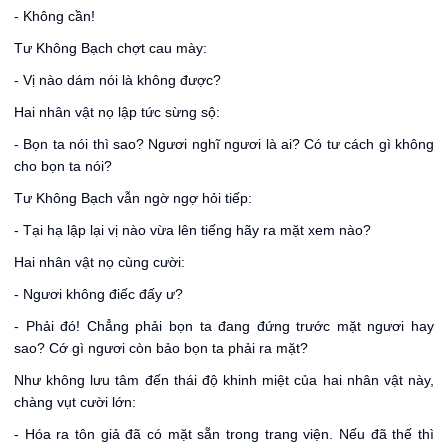
- Không cần!
Tư Không Bạch chợt cau mày:
- Vị nào dám nói là không được?
Hai nhân vật nọ lập tức sừng sộ:
- Bọn ta nói thì sao? Ngươi nghĩ ngươi là ai? Có tư cách gì không
cho bọn ta nói?
Tư Không Bạch vẫn ngờ ngợ hỏi tiếp:
- Tại hạ lập lại vị nào vừa lên tiếng hãy ra mặt xem nào?
Hai nhân vật nọ cùng cười:
- Ngươi không điếc đấy ư?
- Phải đó! Chẳng phải bọn ta đang đứng trước mặt ngươi hay
sao? Cớ gì ngươi còn bảo bọn ta phải ra mặt?
Như không lưu tâm đến thái độ khinh miệt của hai nhân vật này,
chàng vụt cười lớn:
- Hóa ra tôn giả đã có mặt sẵn trong trang viện. Nếu đã thế thì