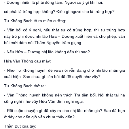
- Đương nhiên là phải động tâm. Ngươi có ý gì khi hỏi:
có phải là trùng hợp không? Điều gì ngươi cho là trùng hợp?
Tư Không Bạch tỏ ra miễn cưỡng:
- Vãn bối có ý nghĩ, nếu thật sự có trùng hợp, thì sự trùng hợp
này trừ phi được nhị lão Hứa – Dương xuất hiện và cho phép, vãn
bối mới dám nói Thẩm Nguyên trầm giọng:
- Nếu Hứa – Dương nhị lão không đến thì sao?
Hứa Vân Thông cau mày:
- Như Tư Không huynh đệ vừa nói vẫn đang chờ nhị lão nhân gia
xuất hiện. Sao chưa gì tiền bối đã đề quyết như vậy?
Tư Không Bạch thở ra:
- Vân Thông huynh không nên trách Tra tiền bối. Nói thật tại hạ
cũng nghĩ như vậy Hứa Vân Bình nghi ngại:
- Rốt cuộc chuyện gì đã xảy ra cho nhị lão nhân gia? Sao đã hẹn
ở đây cho đến giờ vẫn chưa thấy đến?
Thần Bút xua tay: