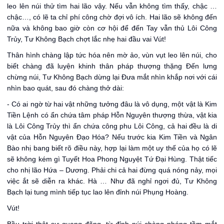
leo lên núi thử tìm hai lão vậy. Nếu vẫn không tìm thấy, chậc …
chậc…, có lẽ ta chỉ phí công chờ đợi vô ích. Hai lão sẽ không đến
nữa và không bao giờ còn cơ hội để đến Tay vẫn thủ Lôi Công
Trủy, Tư Không Bạch chợt lắc nhẹ hai đầu vai Vút!
Thân hình chàng lập tức hóa nên mờ ảo, vùn vụt leo lên núi, cho
biết chàng đã luyện khinh thân pháp thượng thặng Đến lưng
chừng núi, Tư Không Bạch dừng lại Đưa mắt nhìn khắp nơi với cái
nhìn bao quát, sau đó chàng thở dài:
- Có ai ngờ từ hai vật những tưởng đâu là vô dụng, một vật là Kim
Tiền Lệnh có ẩn chứa tâm pháp Hỗn Nguyên thượng thừa, vật kia
là Lôi Công Trủy thì ẩn chứa công phu Lôi Công, cả hai đều là di
vật của Hỗn Nguyên Đạo Hóa? Nếu trước kia Kim Tiền và Ngân
Bào nhị bang biết rõ điều này, hợp lại làm một uy thế của họ có lẽ
sẽ không kém gì Tuyết Hoa Phong Nguyệt Tứ Đại Hùng. Thật tiếc
cho nhị lão Hứa – Dương. Phải chi cả hai đừng quá nóng nảy, mọi
việc ắt sẽ diễn ra khác. Hà … Như đã nghỉ ngơi đủ, Tư Không
Bạch lại tung mình tiếp tục lao lên đỉnh núi Phụng Hoàng.
Vút!