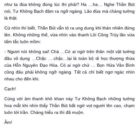
như ta đùa không đúng lúc thì phải? Ha …ha… Nghe Thần Bút
nói, Tư Không Bạch đâm ra ngỡ ngàng. Lão đùa mà chàng tưởng
là thật.
Cứ nhìn thì biết, Thần Bút vẫn tỏ ra ung dung khi thản nhiên đứng
lên. Không những thế, vừa nhìn vào thanh Lôi Công Trủy lão vừa
tấm tắc luôn mồm:
- Ngươi nói không sai! Chà …Có ai ngờ trên thân một vật tưởng
đâu vô dụng …Chặc ….chặc…lại là toàn bộ di học thượng thừa
của Hỗn Nguyên Đạo Hóa. Có ai ngờ chứ … Bọn Hứa Vân Bình
cũng đâu phải không ngỡ ngàng. Tất cả chỉ biết ngơ ngác nhìn
nhau cho đến khi.
Cạch!
Cùng với âm thanh khô khan này Tư Không Bạch những tưởng
hoa mắt khi nhìn thấy Thần Bút bất ngờ vọt người lên cao, chạm
luôn tới trần. Chàng hiểu ra thì đã muộn.
Ầm!