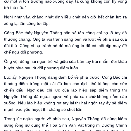
cứ một vị tôn trưởng nào xuống đây, ta cũng không còn hy vọng
trả thù nữa”.
Nghĩ như vậy, chàng nhất định liều chết nên giở hết chân lực ra
xông lại tấn công tới tấp.
Cống Bắc thấy Nguyên Thông sấn xổ tấn công chỉ sợ lỡ tay đả
thương chàng. Ông ta vội tránh sang bên và lướt về phía sau của
đối thủ. Cũng vì sự tránh né đó mà ông ta đã có một dịp may để
chế ngự đối phương.
Ông vội dùng hai ngón trỏ và giữa của bàn tay trái nhắm đối khẩu
huyệt phía sau ót đối phương điểm luôn.
Lúc ấy, Nguyên Thông đang đâm bổ về phía trước, Cống Bắc chỉ
thoáng điểm trúng một cái đủ làm cho địch thủ không còn sức
chiến đấu. Ngờ đâu chỉ lực của lão hiệp sắp điểm trúng thì
Nguyên Thông đã ngửa người về phía sau chứ không nằm sấp
xuống. Nếu lão hiệp không rụt tay lại thì hai ngón tay ấy sẽ điểm
mạnh vào yếu huyệt thì chàng sẽ chết liền.
Trong lúc ngửa người về phía sau, Nguyên Thông đã dùng kiếm
sừng rồng sử dụng thế Hóa Sinh Vạn Vật trong m Dương Chính