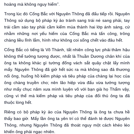
hoảng mà không nguy hiểm”.
Trong lúc đó Cống Bắc với Nguyên Thông đã đấu tiếp rồi. Nguyên
Thông sử dụng bộ pháp kỳ ảo tránh sang trái né sang phải, tay
trái cầm sáo tay phải cầm kiếm múa thành hai lớp ánh sáng, cứ
nhằm những nơi yếu hiểm của Cống Bắc mà tấn công, trông
chàng liều lĩnh lắm, hình như không coi sống chết vào đâu hết.
Cống Bắc có tiếng là Võ Thánh, tất nhiên công lực phải thâm hậu
không thể tưởng tượng được, nhất là Thuần Dương chân khí của
ông ta không khác gì tường đống vách sắt quây chặt lấy mình
mẩy. Nguyên Thông đã giở hết sức ra mà không sao đả thương
nổi ông, huống hồ kiếm pháp và tiêu pháp của chàng lại học của
ông chàng truyền cho; nên lão hiệp vừa đấu vừa tưởng tượng
như mấy chục năm xưa mình luyện võ với bạn già họ Thẩm vậy,
cũng vì thế mà kiếm pháp và tiêu pháp của đối thủ ông ta đã
thuộc lòng hết.
Riêng có bộ pháp kỳ ảo của Nguyên Thông là ông ta chưa hề
thấy bao giờ. Mấy lần ông ta yên trí có thể đánh té được Nguyên
Thông, nhưng Nguyên Thông đã thoát nguy một cách khéo léo
khiến ông phải ngạc nhiên.