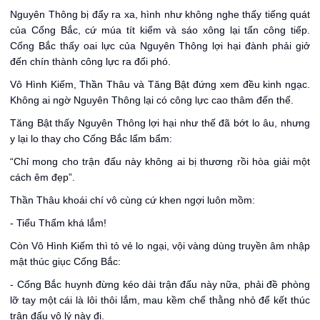
Nguyên Thông bị đẩy ra xa, hình như không nghe thấy tiếng quát
của Cống Bắc, cứ múa tít kiếm và sáo xông lại tấn công tiếp.
Cống Bắc thấy oai lực của Nguyên Thông lợi hại đành phải giở
đến chín thành công lực ra đối phó.
Vô Hình Kiếm, Thần Thâu và Tăng Bật đứng xem đều kinh ngạc.
Không ai ngờ Nguyên Thông lại có công lực cao thâm đến thế.
Tăng Bật thấy Nguyên Thông lợi hại như thế đã bớt lo âu, nhưng
y lại lo thay cho Cống Bắc lẩm bẩm:
“Chỉ mong cho trận đấu này không ai bị thương rồi hòa giải một
cách êm đẹp”.
Thần Thâu khoái chí vô cùng cứ khen ngợi luôn mồm:
- Tiểu Thẩm khá lắm!
Còn Vô Hình Kiếm thì tỏ vẻ lo ngại, vội vàng dùng truyền âm nhập
mật thúc giục Cống Bắc:
- Cống Bắc huynh đừng kéo dài trận đấu này nữa, phải đề phòng
lỡ tay một cái là lôi thôi lắm, mau kềm chế thằng nhỏ để kết thúc
trận đấu vô lý này đi.