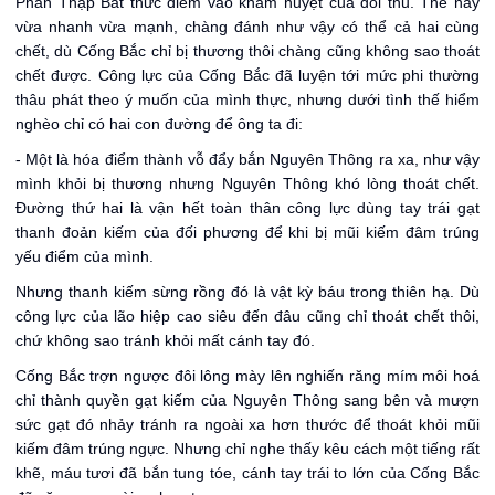
Phản Thập Bát thức điểm vào khảm huyệt của đối thủ. Thế này
vừa nhanh vừa mạnh, chàng đánh như vậy có thể cả hai cùng
chết, dù Cống Bắc chỉ bị thương thôi chàng cũng không sao thoát
chết được. Công lực của Cống Bắc đã luyện tới mức phi thường
thâu phát theo ý muốn của mình thực, nhưng dưới tình thế hiểm
nghèo chỉ có hai con đường để ông ta đi:
- Một là hóa điểm thành vỗ đẩy bắn Nguyên Thông ra xa, như vậy
mình khỏi bị thương nhưng Nguyên Thông khó lòng thoát chết.
Đường thứ hai là vận hết toàn thân công lực dùng tay trái gạt
thanh đoản kiếm của đối phương để khi bị mũi kiếm đâm trúng
yếu điểm của mình.
Nhưng thanh kiếm sừng rồng đó là vật kỳ báu trong thiên hạ. Dù
công lực của lão hiệp cao siêu đến đâu cũng chỉ thoát chết thôi,
chứ không sao tránh khỏi mất cánh tay đó.
Cống Bắc trợn ngược đôi lông mày lên nghiến răng mím môi hoá
chỉ thành quyền gạt kiếm của Nguyên Thông sang bên và mượn
sức gạt đó nhảy tránh ra ngoài xa hơn thước để thoát khỏi mũi
kiếm đâm trúng ngực. Nhưng chỉ nghe thấy kêu cách một tiếng rất
khẽ, máu tươi đã bắn tung tóe, cánh tay trái to lớn của Cống Bắc