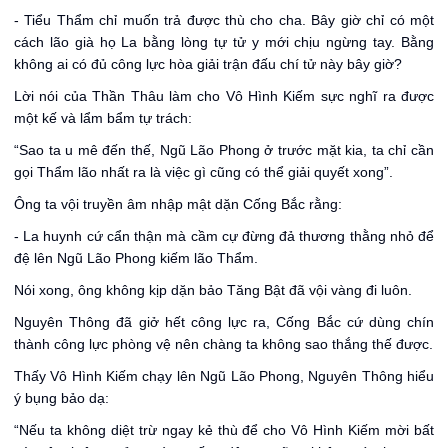
- Tiểu Thẩm chỉ muốn trả được thù cho cha. Bây giờ chỉ có một
cách lão già họ La bằng lòng tự tử y mới chịu ngừng tay. Bằng
không ai có đủ công lực hòa giải trận đấu chí tử này bây giờ?
Lời nói của Thần Thâu làm cho Vô Hình Kiếm sực nghĩ ra được
một kế và lẩm bẩm tự trách:
“Sao ta u mê đến thế, Ngũ Lão Phong ở trước mặt kia, ta chỉ cần
gọi Thẩm lão nhất ra là việc gì cũng có thể giải quyết xong”.
Ông ta vội truyền âm nhập mật dặn Cống Bắc rằng:
- La huynh cứ cẩn thận mà cầm cự đừng đả thương thằng nhỏ để
đệ lên Ngũ Lão Phong kiếm lão Thẩm.
Nói xong, ông không kịp dặn bảo Tăng Bật đã vội vàng đi luôn.
Nguyên Thông đã giở hết công lực ra, Cống Bắc cứ dùng chín
thành công lực phòng vệ nên chàng ta không sao thắng thế được.
Thấy Vô Hình Kiếm chạy lên Ngũ Lão Phong, Nguyên Thông hiểu
ý bụng bảo dạ:
“Nếu ta không diệt trừ ngay kẻ thù để cho Vô Hình Kiếm mời bất