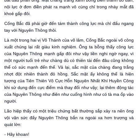
bắt đầu phản ứng. Mặt chàng trắng xanh bỗng biến thành đỏ dần,
nội lực ở đơn điền phát ra mạnh vô cùng chỉ trong nháy mắt đã
khoẻ gấp đôi.
Cống Bắc đã phải giở đến tám thành công lực mà chỉ đấu ngang
tay với Nguyên Thông thôi.
Là một trong hai vị Võ Thánh của võ lâm, Cống Bắc ngoài võ công
xuất chúng lại rất giàu kinh nghiệm. Ông ta bỗng thấy công lực
của Nguyên Thông mạnh gấp đôi như vậy liền nghi ngờ ngay, vì
một người tuổi trẻ như chàng dù có thiên tài đến đâu cũng không
thể có sức mạnh đến thế. Vả lại, sắc mặt của chàng đang trắng
nhợt đột nhiên thành đỏ hồng. Sắc mặt ấy không thể là hiện
tượng của Tiên Thiên Vô Cực Hỗn Nguyên Nhất Khí Huyền Công
khi sử dụng đến cực điểm mà thay đổi như vậy; lại thêm động tác
của Nguyên Thông như điên như cuống hình như có tà ma ốp vào
người.
Lão hiệp thấy có một triệu chứng bất thường sắp xảy ra nên ông
vội vận sức đẩy Nguyên Thông bắn ra ngoài xa hơn trượng và
quát lớn:
- Hãy khoan!