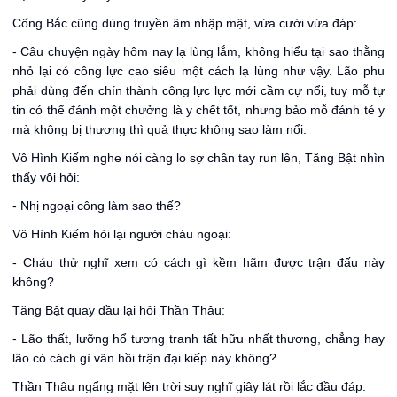
Cống Bắc cũng dùng truyền âm nhập mật, vừa cười vừa đáp:
- Câu chuyện ngày hôm nay lạ lùng lắm, không hiểu tại sao thằng
nhỏ lại có công lực cao siêu một cách lạ lùng như vậy. Lão phu
phải dùng đến chín thành công lực lực mới cầm cự nổi, tuy mỗ tự
tin có thể đánh một chưởng là y chết tốt, nhưng bảo mỗ đánh té y
mà không bị thương thì quả thực không sao làm nổi.
Vô Hình Kiếm nghe nói càng lo sợ chân tay run lên, Tăng Bật nhìn
thấy vội hỏi:
- Nhị ngoại công làm sao thế?
Vô Hình Kiếm hỏi lại người cháu ngoại:
- Cháu thử nghĩ xem có cách gì kềm hãm được trận đấu này
không?
Tăng Bật quay đầu lại hỏi Thần Thâu:
- Lão thất, lưỡng hổ tương tranh tất hữu nhất thương, chẳng hay
lão có cách gì vãn hồi trận đại kiếp này không?
Thần Thâu ngẩng mặt lên trời suy nghĩ giây lát rồi lắc đầu đáp: