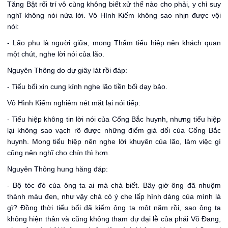
Tăng Bật rối trí vô cùng không biết xử thế nào cho phải, y chỉ suy
nghĩ không nói nửa lời. Vô Hình Kiếm không sao nhịn được vội
nói:
- Lão phu là người giữa, mong Thẩm tiểu hiệp nên khách quan
một chút, nghe lời nói của lão.
Nguyên Thông do dự giây lát rồi đáp:
- Tiểu bối xin cung kính nghe lão tiền bối dạy bảo.
Vô Hình Kiếm nghiêm nét mặt lại nói tiếp:
- Tiểu hiệp không tin lời nói của Cống Bắc huynh, nhưng tiểu hiệp
lại không sao vạch rõ được những điểm giả dối của Cống Bắc
huynh. Mong tiểu hiệp nên nghe lời khuyên của lão, làm việc gì
cũng nên nghĩ cho chín thì hơn.
Nguyên Thông hung hăng đáp:
- Bộ tóc đỏ của ông ta ai mà chả biết. Bây giờ ông đã nhuộm
thành màu đen, như vậy chả có ý che lấp hình dáng của mình là
gì? Đồng thời tiểu bối đã kiếm ông ta một năm rồi, sao ông ta
không hiện thân và cũng không tham dự đại lễ của phái Võ Đang,