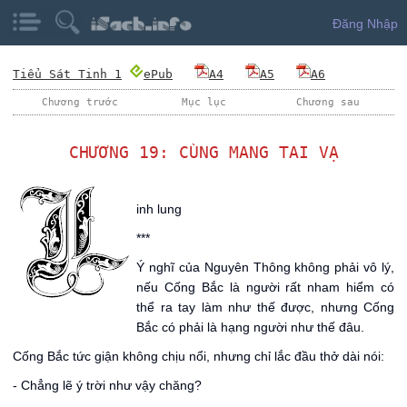
Đăng Nhập
Tiểu Sát Tinh 1
ePub
A4
A5
A6
Chương trước
Mục lục
Chương sau
CHƯƠNG 19: CÙNG MANG TAI VẠ
L
inh lung
***
Ý nghĩ của Nguyên Thông không phải vô lý,
nếu Cống Bắc là người rất nham hiểm có
thể ra tay làm như thế được, nhưng Cống
Bắc có phải là hạng người như thế đâu.
Cống Bắc tức giận không chịu nổi, nhưng chỉ lắc đầu thở dài nói:
- Chẳng lẽ ý trời như vậy chăng?