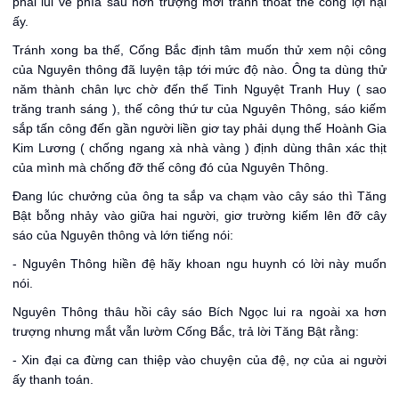
phải lui về phía sau hơn trượng mới tránh thoát thế công lợi hại
ấy.
Tránh xong ba thế, Cống Bắc định tâm muốn thử xem nội công
của Nguyên thông đã luyện tập tới mức độ nào. Ông ta dùng thử
năm thành chân lực chờ đến thế Tinh Nguyệt Tranh Huy ( sao
trăng tranh sáng ), thế công thứ tư của Nguyên Thông, sáo kiếm
sắp tấn công đến gần người liền giơ tay phải dụng thế Hoành Gia
Kim Lương ( chống ngang xà nhà vàng ) định dùng thân xác thịt
của mình mà chống đỡ thế công đó của Nguyên Thông.
Đang lúc chưởng của ông ta sắp va chạm vào cây sáo thì Tăng
Bật bỗng nhảy vào giữa hai người, giơ trường kiếm lên đỡ cây
sáo của Nguyên thông và lớn tiếng nói:
- Nguyên Thông hiền đệ hãy khoan ngu huynh có lời này muốn
nói.
Nguyên Thông thâu hồi cây sáo Bích Ngọc lui ra ngoài xa hơn
trượng nhưng mắt vẫn lườm Cống Bắc, trả lời Tăng Bật rằng:
- Xin đại ca đừng can thiệp vào chuyện của đệ, nợ của ai người
ấy thanh toán.