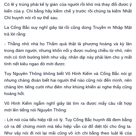
Có lẽ y trúng phải kế ly gián của người rồi khó mà thay đổi được ý
kiến của y. Chi bằng hãy kiềm chế y trước rồi chúng ta kiếm Nhất
Chỉ huynh nói rõ sự thể sau.
La Cống Bắc suy nghĩ giây lát rồi cũng dùng Truyền m Nhập Mật
trả lời rằng:
- Thằng nhỏ nhà họ Thẩm quả thật là phượng hoàng và kỳ lân
trong đám người, nhưng khốn nổi y được nuông chiều từ nhỏ, nên
mới có tính bướng bỉnh như vậy, nhân dịp này phải làm cho y mất
tính nết kiêu ngạo đó mới được.
Tuy Nguyên Thông không biết Vô Hình Kiếm và Cống Bắc nói gì
nhưng chàng đoán biết hai người thế nào cũng nói đến mình, nên
chàng lớn tiếng cười như điên như khùng khiến ai nghe thấy cũng
hoảng hốt.
Vô Hình Kiếm ngẫm nghĩ giây lát tìm ra được mấy câu rất hợp
mới lên tiếng nói Nguyên Thông:
- Lời nói của tiểu hiệp rất có lý. Tuy Cống Bắc huynh đã đem bằng
cớ ra để chứng minh mà tiểu hiệp vẫn cứ đổ diệt tội cho ống ta.
Như vậy nói đi nói lại mãi cũng vô ích chi bằng theo luật lệ của