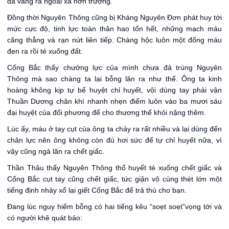
đã văng ra ngoài xa hơn trượng.
Đồng thời Nguyên Thông cũng bị Kháng Nguyên Đơn phát huy tới
mức cực độ, tinh lực toàn thân hao tổn hết, những mạch máu
căng thẳng và rạn nứt liên tiếp. Chàng hộc luôn một đống máu
đen ra rồi té xuống đất.
Cống Bắc thấy chưởng lực của mình chưa đả trúng Nguyên
Thông mà sao chàng ta lại bỗng lăn ra như thế. Ông ta kinh
hoàng không kịp tự bế huyệt chỉ huyết, vội dùng tay phải vận
Thuần Dương chân khí nhanh nhẹn điểm luôn vào ba mươi sáu
đại huyệt của đối phương để cho thương thế khỏi nặng thêm.
Lúc ấy, máu ở tay cụt của ông ta chảy ra rất nhiều và lại dùng đến
chân lực nên ông không còn đủ hơi sức để tự chỉ huyết nữa, vì
vậy cũng ngả lăn ra chết giấc.
Thần Thâu thấy Nguyên Thông thổ huyết té xuống chết giấc và
Cống Bắc cụt tay cũng chết giấc, tức giận vô cùng thét lớn một
tiếng định nhảy xổ lại giết Cống Bắc để trả thù cho bạn.
Đang lúc nguy hiểm bỗng có hai tiếng kêu “soẹt soẹt”vọng tới và
có người khẽ quát bảo: