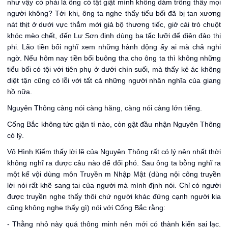
như vậy có phải là ông có tật giật mình không dám trông thấy mọi
người không? Tới khi, ông ta nghe thấy tiểu bối đã bị tan xương
nát thịt ở dưới vực thẳm mới giả bộ thương tiếc, giở cái trò chuột
khóc mèo chết, đến Lư Sơn định dùng ba tấc lưỡi để điên đảo thị
phi. Lão tiền bối nghĩ xem những hành động ấy ai mà chả nghi
ngờ. Nếu hôm nay tiền bối buông tha cho ông ta thì không những
tiểu bối có tội với tiên phụ ở dưới chín suối, mà thấy kẻ ác không
diệt tận cũng có lỗi với tất cả những người nhân nghĩa của giang
hồ nữa.
Nguyên Thông càng nói càng hăng, càng nói càng lớn tiếng.
Cống Bắc không tức giận tí nào, còn gật đầu nhận Nguyên Thông
có lý.
Vô Hình Kiếm thấy lời lẽ của Nguyên Thông rất có lý nên nhất thời
không nghĩ ra được câu nào để đối phó. Sau ông ta bỗng nghĩ ra
một kế vội dùng môn Truyền m Nhập Mật (dùng nội công truyền
lời nói rất khẽ sang tai của người mà mình định nói. Chỉ có người
được truyền nghe thấy thôi chứ người khác đứng cạnh người kia
cũng không nghe thấy gì) nói với Cống Bắc rằng:
- Thằng nhỏ này quá thông minh nên mới có thành kiến sai lạc.