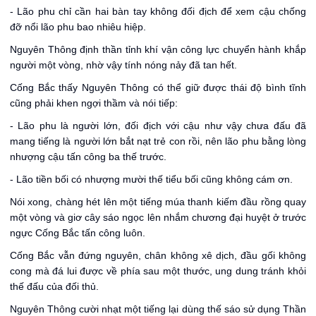
- Lão phu chỉ cần hai bàn tay không đối địch để xem cậu chống
đỡ nổi lão phu bao nhiêu hiệp.
Nguyên Thông định thần tỉnh khí vận công lực chuyển hành khắp
người một vòng, nhờ vậy tính nóng nảy đã tan hết.
Cống Bắc thấy Nguyên Thông có thể giữ được thái độ bình tĩnh
cũng phải khen ngợi thầm và nói tiếp:
- Lão phu là người lớn, đối địch với cậu như vậy chưa đấu đã
mang tiếng là người lớn bắt nạt trẻ con rồi, nên lão phu bằng lòng
nhượng cậu tấn công ba thế trước.
- Lão tiền bối có nhượng mười thế tiểu bối cũng không cám ơn.
Nói xong, chàng hét lên một tiếng múa thanh kiếm đầu rồng quay
một vòng và giơ cây sáo ngọc lên nhắm chương đại huyệt ở trước
ngực Cống Bắc tấn công luôn.
Cống Bắc vẫn đứng nguyên, chân không xê dịch, đầu gối không
cong mà đá lui được về phía sau một thước, ung dung tránh khỏi
thế đấu của đối thủ.
Nguyên Thông cười nhạt một tiếng lại dùng thế sáo sử dụng Thần