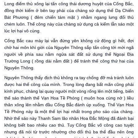
Long điểm thủ xông lại tấn công thái dương huyệt của Cống Bắc,
đồng thời kiếm ở bên tay phải của chàng sử dụng thế Dạ Chiến
Bát Phương ( đêm chiến tám mặt ) nhằm ngang lưng đối thủ
chém luôn. Thế công này của chàng sử dụng cả kiếm lẫn sáo một
lúc lợi hại vô cùng.
Cống Bắc cau mày lại vẫn đứng yên không cử động gì hết, đợi
chờ hai môn khí giới của Nguyên Thông sắp tấn công tới mới ngã
người về phía sau nằm ngửa sát đất sử dụng thế Ngoại Địa
Trường Long ( rồng dài nằm đất ) để tránh thế công thứ hai của
Nguyên Thông.
Nguyên Thông thấy địch thủ không ra tay chống đỡ mà tránh luôn
được hai thế công của mình. Trong lòng đang bất mãn cũng phải
kính phục, chàng lại quay người một vòng rống lên một tiếng, biến
thế sáo thành thế Vạn Hoa Tề Phóng ( muôn hoa cùng nở ) liều
thân xông lên nhằm đầu Cống Bắc đánh úp xuống. Thế Vạn Hoa
Tề Phóng này là một thế lợi hại nhất trong pho sáo của chàng.
Nhờ thế sáo này Thanh Sam lão nhân Hoa Đắc Mộng đã đánh bại
không biết bao nhiêu cao thủ. Tuy Cống Bắc võ công cao tuyệt
nhưng đã nói từ trước nhường cho đối thủ ba thế đầu nên ông