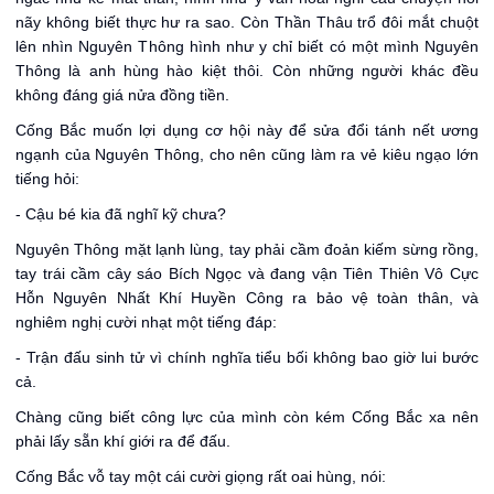
nãy không biết thực hư ra sao. Còn Thần Thâu trổ đôi mắt chuột
lên nhìn Nguyên Thông hình như y chỉ biết có một mình Nguyên
Thông là anh hùng hào kiệt thôi. Còn những người khác đều
không đáng giá nửa đồng tiền.
Cống Bắc muốn lợi dụng cơ hội này để sửa đổi tánh nết ương
ngạnh của Nguyên Thông, cho nên cũng làm ra vẻ kiêu ngạo lớn
tiếng hỏi:
- Cậu bé kia đã nghĩ kỹ chưa?
Nguyên Thông mặt lạnh lùng, tay phải cầm đoản kiếm sừng rồng,
tay trái cầm cây sáo Bích Ngọc và đang vận Tiên Thiên Vô Cực
Hỗn Nguyên Nhất Khí Huyền Công ra bảo vệ toàn thân, và
nghiêm nghị cười nhạt một tiếng đáp:
- Trận đấu sinh tử vì chính nghĩa tiểu bối không bao giờ lui bước
cả.
Chàng cũng biết công lực của mình còn kém Cống Bắc xa nên
phải lấy sẵn khí giới ra để đấu.
Cống Bắc vỗ tay một cái cười giọng rất oai hùng, nói: