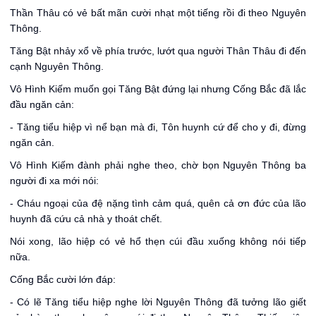
Thần Thâu có vẻ bất mãn cười nhạt một tiếng rồi đi theo Nguyên
Thông.
Tăng Bật nhảy xổ về phía trước, lướt qua người Thân Thâu đi đến
cạnh Nguyên Thông.
Vô Hình Kiếm muốn gọi Tăng Bật đứng lại nhưng Cống Bắc đã lắc
đầu ngăn cản:
- Tăng tiểu hiệp vì nể bạn mà đi, Tôn huynh cứ để cho y đi, đừng
ngăn cản.
Vô Hình Kiếm đành phải nghe theo, chờ bọn Nguyên Thông ba
người đi xa mới nói:
- Cháu ngoại của đệ nặng tình cảm quá, quên cả ơn đức của lão
huynh đã cứu cả nhà y thoát chết.
Nói xong, lão hiệp có vẻ hổ thẹn cúi đầu xuống không nói tiếp
nữa.
Cống Bắc cười lớn đáp:
- Có lẽ Tăng tiểu hiệp nghe lời Nguyên Thông đã tưởng lão giết