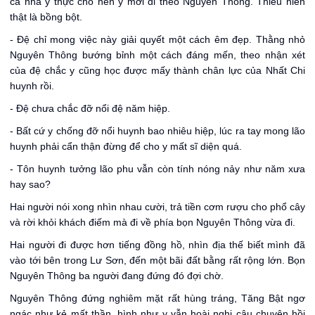
cả nhà y thực cho nên y mới đi theo Nguyên Thông. Thiếu niên
thật là bồng bột.
- Đệ chỉ mong việc này giải quyết một cách êm đẹp. Thằng nhỏ
Nguyên Thông bướng bỉnh một cách đáng mến, theo nhận xét
của đệ chắc y cũng học được mấy thành chân lực của Nhất Chi
huynh rồi.
- Đệ chưa chắc đỡ nổi đệ năm hiệp.
- Bất cứ y chống đỡ nổi huynh bao nhiêu hiệp, lúc ra tay mong lão
huynh phải cẩn thận đừng để cho y mất sĩ diện quá.
- Tôn huynh tưởng lão phu vẫn còn tính nóng nảy như năm xưa
hay sao?
Hai người nói xong nhìn nhau cười, trả tiền cơm rượu cho phổ cây
và rời khỏi khách điếm mà đi về phía bọn Nguyên Thông vừa đi.
Hai người đi được hơn tiếng đồng hồ, nhìn địa thế biết mình đã
vào tới bên trong Lư Sơn, đến một bãi đất bằng rất rộng lớn. Bọn
Nguyên Thông ba người đang đứng đó đợi chờ.
Nguyên Thông đứng nghiêm mặt rất hùng tráng, Tăng Bật ngơ
ngác như kẻ mất thần, hình như y vẫn hoài nghi câu chuyện hồi