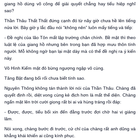
giang hồ dùng võ công để giải quyết chẳng hay tiểu hiệp nghĩ
sao?
Thần Thâu Thất Thất đứng cạnh đó từ nãy giờ chưa hề lên tiếng
nửa lời. Bây giờ y lắc đầu nói “không nên” luôn mấy tiếng và tiếp:
- Đề nghị của lão Tôn mất lập trường chân chính. Bề mặt thì theo
luật lệ của giang hồ nhưng bên trong bạn đã hợp mưu thôn tính
người. Mỗ không ngờ bạn lại mặt dày mà có thể đề nghị ra ý kiến
này.
Vô Hình Kiếm mặt đỏ bừng ngượng ngập vô cùng.
Tăng Bật đang bối rối chưa biết tính sao.
Nguyên Thông không tán thành lời nói của Thần Thâu. Chàng đã
quyết định rồi, diệt vong cùng kẻ địch hơn là mất thể diện. Chàng
ngẩn mặt lên trời cười giọng rất bi ai và hùng tráng rồi đáp:
- Được, được, tiểu bối xin đến đằng trước đợi chờ hai vị giáng
lâm.
Nói xong, chàng bước đi trước, cử chỉ của chàng rất anh dũng và
khẳng khái khiến ai cũng kính phục.