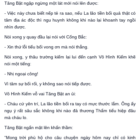
Tăng Bật ngập ngừng một lát mới nói lên được:
- Việc này chưa biết nếp tẻ ra sao, nếu La lão tiền bối quả thật có
tâm địa ác độc thì ngu huynh không khi nào lại khoanh tay ngồi
nhìn được.
Nói xong y quay đầu lại nói với Cống Bắc:
- Xin thứ lỗi tiểu bối vong ơn mà nói thẳng.
Nói xong, y thâu trường kiếm lại lui đến cạnh Vô Hình Kiếm khẽ
nói một tiếng:
- Nhị ngoại công!
Vì tâm sự bối rối, y không sao nói tiếp được.
Vô Hình Kiếm vỗ vai Tăng Bật an ủi:
- Cháu cứ yên trí, La lão tiền bối ra tay có mực thước lắm. Ông ấy
ngụ ý rất sâu sắc không khi nào đả thương Thẩm tiểu hiệp đâu
mà cháu lo.
Tăng Bật ngẩn mặt lên khấn thầm:
“Mong trời phù hộ cho câu chuyện ngày hôm nay chỉ có kinh