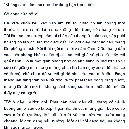
"Không sao. Lên gác nhé. Tớ đang bận trong bếp."
Cô đóng cửa sổ lại.
Cái cửa cuốn kêu xào xạo ầm khi tôi nhấc nó lên chừng một
thước, chui qua, rồi lại hạ nó xuống. Bên trong cửa hàng tối om.
Tôi lần mò tìm đường vào tới chân cầu thang ở phía sau, vấp phải
nhưng bó tạp chí lăn lóc dưới đất. Tôi cởi giày rồi theo cầu thang
lên phòng khách. Nội thất ngôi nhà tối và ảm đạm. Cầu thang dẫn
vào một phòng khách giản dị có một cái ghế sô-pha và mấy cái
ghế bành. Đó là một gian phòng nhỏ có ánh sáng lờ mờ lọt vào từ
cửa sổ, giống như trong những phim Ba Lan ngày xưa. Bên trái có
vẻ là một chỗ chứa đồ và cái gì đó như cửa vào nhà tắm. Đoạn
thang lên tầng trên nữa rất dốc và tôi phải thận trọng từng bước,
nhưng lên đến nơi thì khung cảnh sáng sủa hơn nhiều đến nỗi tôi
thấy nhẹ cả người.
"Tớ ở đây," Midori gọi. Phía bên phải đầu cầu thang có vẻ là
buồng ăn, ở sau đó là bếp. Ngôi nhà thì cũ, nhưng gian bếp có vẻ
vừa mới được thay thế bộ tủ mới và bàn rửa vòi nước sáng
choang. Midori đang nấu nướng. Một cái nồi đang sôi, và không
khí sặc mùi cá nướng.