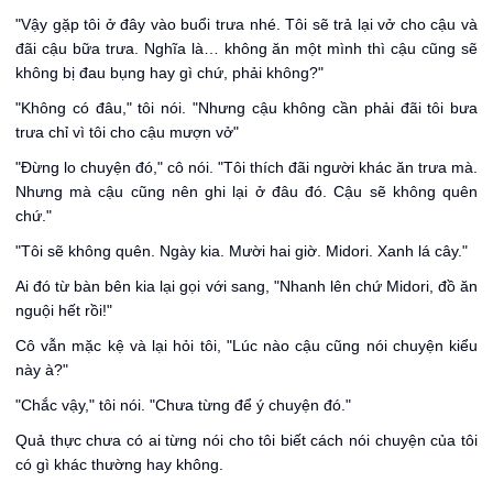
"Vậy gặp tôi ở đây vào buổi trưa nhé. Tôi sẽ trả lại vở cho cậu và
đãi cậu bữa trưa. Nghĩa là… không ăn một mình thì cậu cũng sẽ
không bị đau bụng hay gì chứ, phải không?"
"Không có đâu," tôi nói. "Nhưng cậu không cần phải đãi tôi bưa
trưa chỉ vì tôi cho cậu mượn vở"
"Đừng lo chuyện đó," cô nói. "Tôi thích đãi người khác ăn trưa mà.
Nhưng mà cậu cũng nên ghi lại ở đâu đó. Cậu sẽ không quên
chứ."
"Tôi sẽ không quên. Ngày kia. Mười hai giờ. Midori. Xanh lá cây."
Ai đó từ bàn bên kia lại gọi với sang, "Nhanh lên chứ Midori, đồ ăn
nguội hết rồi!"
Cô vẫn mặc kệ và lại hỏi tôi, "Lúc nào cậu cũng nói chuyện kiểu
này à?"
"Chắc vậy," tôi nói. "Chưa từng để ý chuyện đó."
Quả thực chưa có ai từng nói cho tôi biết cách nói chuyện của tôi
có gì khác thường hay không.