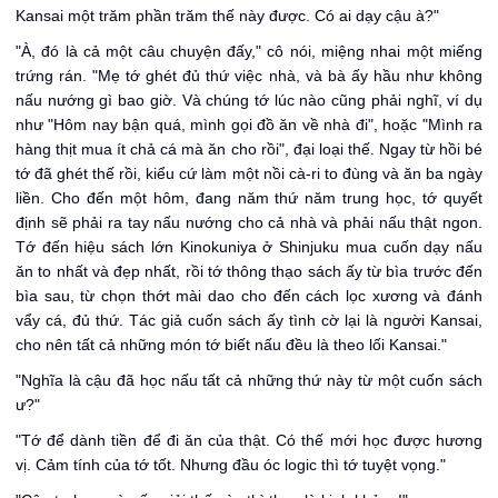
Kansai một trăm phần trăm thế này được. Có ai dạy cậu à?"
"À, đó là cả một câu chuyện đấy," cô nói, miệng nhai một miếng
trứng rán. "Mẹ tớ ghét đủ thứ việc nhà, và bà ấy hầu như không
nấu nướng gì bao giờ. Và chúng tớ lúc nào cũng phải nghĩ, ví dụ
như "Hôm nay bận quá, mình gọi đồ ăn về nhà đi", hoặc "Mình ra
hàng thịt mua ít chả cá mà ăn cho rồi", đại loại thế. Ngay từ hồi bé
tớ đã ghét thế rồi, kiểu cứ làm một nồi cà-ri to đùng và ăn ba ngày
liền. Cho đến một hôm, đang năm thứ năm trung học, tớ quyết
định sẽ phải ra tay nấu nướng cho cả nhà và phải nấu thật ngon.
Tớ đến hiệu sách lớn Kinokuniya ở Shinjuku mua cuốn dạy nấu
ăn to nhất và đẹp nhất, rồi tớ thông thạo sách ấy từ bìa trước đến
bìa sau, từ chọn thớt mài dao cho đến cách lọc xương và đánh
vẩy cá, đủ thứ. Tác giả cuốn sách ấy tình cờ lại là người Kansai,
cho nên tất cả những món tớ biết nấu đều là theo lối Kansai."
"Nghĩa là cậu đã học nấu tất cả những thứ này từ một cuốn sách
ư?"
"Tớ để dành tiền để đi ăn của thật. Có thế mới học được hương
vị. Cảm tính của tớ tốt. Nhưng đầu óc logic thì tớ tuyệt vọng."