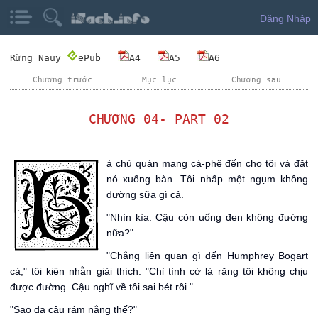
Đăng Nhập
Rừng Nauy
ePub
A4
A5
A6
Chương trước
Mục lục
Chương sau
CHƯƠNG 04- PART 02
B
à chủ quán mang cà-phê đến cho tôi và đặt
nó xuống bàn. Tôi nhấp một ngụm không
đường sữa gì cả.
"Nhìn kìa. Cậu còn uống đen không đường
nữa?"
"Chẳng liên quan gì đến Humphrey Bogart
cả," tôi kiên nhẫn giải thích. "Chỉ tình cờ là răng tôi không chịu
được đường. Cậu nghĩ về tôi sai bét rồi."
"Sao da cậu rám nắng thế?"