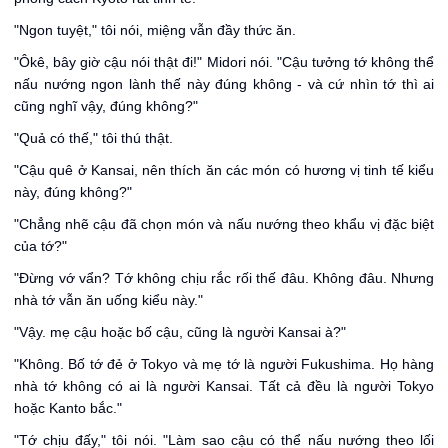
"Ngon tuyệt," tôi nói, miệng vẫn đầy thức ăn.
"Ôkê, bây giờ cậu nói thật đi!" Midori nói. "Cậu tưởng tớ không thể
nấu nướng ngon lành thế này đúng không - và cứ nhìn tớ thì ai
cũng nghĩ vậy, đúng không?"
"Quả có thế," tôi thú thật.
"Cậu quê ở Kansai, nên thích ăn các món có hương vị tinh tế kiểu
này, đúng không?"
"Chẳng nhẽ cậu đã chọn món và nấu nướng theo khẩu vị đặc biệt
của tớ?"
"Đừng vớ vẩn? Tớ không chịu rắc rối thế đâu. Không đâu. Nhưng
nhà tớ vẫn ăn uống kiểu này."
"Vậy. mẹ cậu hoặc bố cậu, cũng là người Kansai à?"
"Không. Bố tớ đẻ ở Tokyo và mẹ tớ là người Fukushima. Họ hàng
nhà tớ không có ai là người Kansai. Tất cả đều là người Tokyo
hoặc Kanto bắc."
"Tớ chịu đấy," tôi nói. "Làm sao cậu có thể nấu nướng theo lối