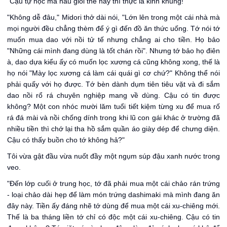
"Cậu tự học mà nấu giỏi thế này thì thực là kinh khủng!"
"Không dễ đâu," Midori thở dài nói, "Lớn lên trong một cái nhà mà
mọi người đều chẳng thèm để ý gì đến đồ ăn thức uống. Tớ nói tớ
muốn mua dao với nồi tử tế nhưng chẳng ai cho tiền. Họ bảo
"Những cái mình đang dùng là tốt chán rồi". Nhưng tớ bảo họ điên
à, dao dựa kiểu ấy có muốn lọc xương cá cũng không xong, thế là
họ nói "Mày lọc xương cá làm cái quái gì cơ chứ?" Không thể nói
phải quấy với họ được. Tớ bèn dành dụm tiên tiêu vặt và đi sắm
dao nồi rổ rá chuyên nghiệp mang về dùng. Cậu có tin được
không? Một con nhóc mười lăm tuổi tiết kiệm từng xu để mua rố
rá đá mài và nồi chống dính trong khi lũ con gái khác ở trường đã
nhiều tiền thì chớ lại tha hồ sắm quần áo giày dép để chưng diện.
Cậu có thấy buồn cho tớ không hả?"
Tôi vừa gật đầu vừa nuốt đầy một ngụm súp đậu xanh nước trong
veo.
"Đến lớp cuối ở trung học, tớ đã phải mua một cái chảo rán trứng
- loại chảo dài hẹp để làm món trứng dashimaki mà mình đang ăn
đây này. Tiền ấy đáng nhẽ tớ dùng để mua một cái xu-chiêng mới.
Thế là ba tháng liền tớ chỉ có độc một cái xu-chiêng. Cậu có tin