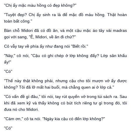
"Chị ấy mặc màu hồng có đẹp không?"
"Tuyệt đẹp? Chị ấy sinh ra là để mặc đồ màu hồng. Thật hoàn
toàn bất công."
Bàn chỗ Midori đã có đồ ăn, và một cậu mặc áo tây vải madras
gọi với sang, "Ê, Midori, về ăn đi chứ?"
Cô vẫy tay về phía ấy như đang nói "Biết rồi."
"Này," cô nói, "Cậu có ghi chép ở lớp không đấy? Lớp sân khấu
ấy!"
"Có"
"Thế này thật không phải, nhưng cậu cho tôi mượn vở ấy được
không? Tôi đã lỡ mất hai buổi, mà chẳng quen ai ở lớp cả."
"Có vấn đề gì đâu," tôi nói, tay rút quyển vở trong túi sách ra. Sau
khi đã xem kỹ và thấy không có bút tích riêng tư gì trong đó, tôi
đưa nó cho Midori.
"Cám ơn," cô ta nói. "Ngày kia cậu có đến lớp không?"
"Có"