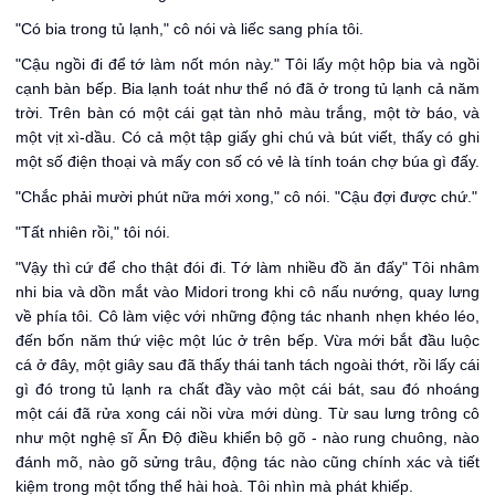
"Có bia trong tủ lạnh," cô nói và liếc sang phía tôi.
"Cậu ngồi đi để tớ làm nốt món này." Tôi lấy một hộp bia và ngồi
cạnh bàn bếp. Bia lạnh toát như thể nó đã ở trong tủ lạnh cả năm
trời. Trên bàn có một cái gạt tàn nhỏ màu trắng, một tờ báo, và
một vịt xì-dầu. Có cả một tập giấy ghi chú và bút viết, thấy có ghi
một số điện thoại và mấy con số có vẻ là tính toán chợ búa gì đấy.
"Chắc phải mười phút nữa mới xong," cô nói. "Cậu đợi được chứ."
"Tất nhiên rồi," tôi nói.
"Vậy thì cứ để cho thật đói đi. Tớ làm nhiều đồ ăn đấy" Tôi nhâm
nhi bia và dồn mắt vào Midori trong khi cô nấu nướng, quay lưng
về phía tôi. Cô làm việc với những động tác nhanh nhẹn khéo léo,
đến bốn năm thứ việc một lúc ở trên bếp. Vừa mới bắt đầu luộc
cá ở đây, một giây sau đã thấy thái tanh tách ngoài thớt, rồi lấy cái
gì đó trong tủ lạnh ra chất đầy vào một cái bát, sau đó nhoáng
một cái đã rửa xong cái nồi vừa mới dùng. Từ sau lưng trông cô
như một nghệ sĩ Ấn Độ điều khiển bộ gõ - nào rung chuông, nào
đánh mõ, nào gõ sửng trâu, động tác nào cũng chính xác và tiết
kiệm trong một tổng thể hài hoà. Tôi nhìn mà phát khiếp.