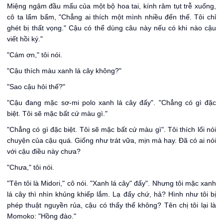
Miệng ngậm đầu mẩu của một bộ hoa tai, kính râm tụt trễ xuống,
cô ta lẩm bẩm, "Chẳng ai thích một mình nhiều đến thế. Tôi chỉ
ghét bị thất vọng." Cậu có thể dùng câu này nếu có khi nào cậu
viết hồi ký."
"Cám ơn," tôi nói.
"Cậu thích màu xanh lá cây không?"
"Sao cậu hỏi thế?"
"Cậu đang mặc sơ-mi polo xanh lá cây đấy". "Chẳng có gì đặc
biệt. Tôi sẽ mặc bất cứ màu gì."
"Chẳng có gì đặc biệt. Tôi sẽ mặc bất cứ màu gì". Tôi thích lối nói
chuyện của cậu quá. Giống như trát vữa, mịn mà hay. Đã có ai nói
với cậu điều này chưa?
"Chưa," tôi nói.
"Tên tôi là Midori," cô nói. "Xanh lá cây" đấy". Nhưng tôi mặc xanh
lá cây thì nhìn khủng khiếp lắm. Lạ đấy chứ, hả? Hình như tôi bị
phép thuật nguyền rủa, cậu có thấy thế không? Tên chị tôi lại là
Momoko: "Hồng đào."