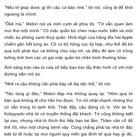
"Nếu tớ giúp được gì thì cậu cứ bảo nhé," tôi nói, cũng là để khỏi
ngượng là chính.
"Ôkê mà," Midori nói và mỉm cười về phía tôi. "Tớ vẫn quen làm
mọi thứ một mình." Cô mặc quần bò chen màu nước biển và một
chiếc áo phông xanh thuỷ quân. Hình lôgô của hãng đĩa hát Apple
chiếm gần hết lưng áo. Cô có bộ hông cực kỳ hẹp, như thể đã bỏ
qua tuổi phát dục và không chịu nảy nở, và điều đó làm cô trông
lưỡng tính hơn các cô gái mặc quần bò chẽn bình thường khác.
Ánh sáng tràn vào từ cửa sổ bếp bao bọc lấy thân hình cô với một
đường viền mờ ảo.
"Nhẽ ra cậu không cần phải bày vẽ đại tiệc thế," tôi nói.
"Tiệc tùng gì đâu," Midori đáp mà không quay lại. "Hôm qua tớ
bận quá không đi chợ hẳn hoi được. Tớ chỉ nhặt nhạnh những thứ
có sẵn trong tủ lạnh thôi. Thật đấy, cậu đừng có lo. Với lại họ
Kobayashi nhà tớ có truyền thống đãi khách. Tớ cũng không biết
tại sao, nhưng nhà tớ thích thù tiếp bạn bè lắm. Thâm căn cố đế
thế rồi, như một chứng bệnh vậy. Cũng chẳng phải tại nhà tớ đặc
biệt tử tế hoặc tại mọi ngườí quý mến gia đình tớ quá hay gì đó,