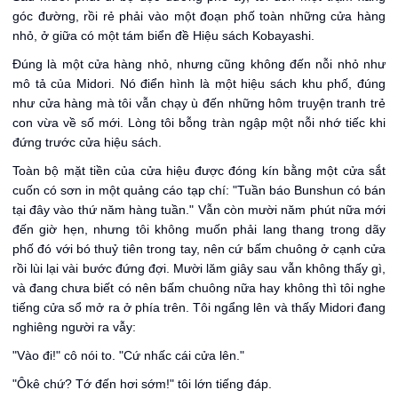
góc đường, rồi rẻ phải vào một đoạn phố toàn những cửa hàng
nhỏ, ở giữa có một tám biển đề Hiệu sách Kobayashi.
Đúng là một cửa hàng nhỏ, nhưng cũng không đến nỗi nhỏ như
mô tả của Midori. Nó điển hình là một hiệu sách khu phố, đúng
như cửa hàng mà tôi vẫn chạy ù đến những hôm truyện tranh trẻ
con vừa về số mới. Lòng tôi bỗng tràn ngập một nỗi nhớ tiếc khi
đứng trước cửa hiệu sách.
Toàn bộ mặt tiền của cửa hiệu được đóng kín bằng một cửa sắt
cuốn có sơn in một quảng cáo tạp chí: "Tuần báo Bunshun có bán
tại đây vào thứ năm hàng tuần." Vẫn còn mười năm phút nữa mới
đến giờ hẹn, nhưng tôi không muốn phải lang thang trong dãy
phố đó với bó thuỷ tiên trong tay, nên cứ bấm chuông ở cạnh cửa
rồi lùi lại vài bước đứng đợi. Mười lăm giây sau vẫn không thấy gì,
và đang chưa biết có nên bấm chuông nữa hay không thì tôi nghe
tiếng cửa sổ mở ra ở phía trên. Tôi ngẩng lên và thấy Midori đang
nghiêng người ra vẫy:
"Vào đi!" cô nói to. "Cứ nhấc cái cửa lên."
"Ôkê chứ? Tớ đến hơi sớm!" tôi lớn tiếng đáp.