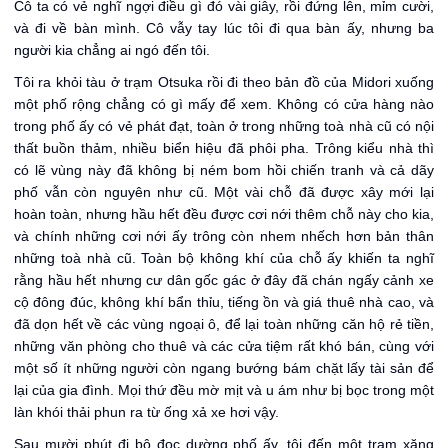
Cô ta có vẻ nghĩ ngợi điều gì đó vài giây, rồi đứng lên, mỉm cười,
và đi về bàn mình. Cô vẫy tay lúc tôi đi qua bàn ấy, nhưng ba
người kia chẳng ai ngó đến tôi.
Tôi ra khỏi tàu ở trạm Otsuka rồi đi theo bản đồ của Midori xuống
một phố rộng chẳng có gì mấy để xem. Không có cửa hàng nào
trong phố ấy có vẻ phát đạt, toàn ở trong những toà nhà cũ có nội
thất buồn thảm, nhiều biển hiệu đã phôi pha. Trông kiểu nhà thì
có lẽ vùng này đã không bị ném bom hồi chiến tranh và cả dãy
phố vẫn còn nguyên như cũ. Một vài chỗ đã được xây mới lại
hoàn toàn, nhưng hầu hết đều được cơi nới thêm chỗ này cho kia,
và chính những cơi nới ấy trông còn nhem nhếch hơn bản thân
những toà nhà cũ. Toàn bộ không khí của chỗ ấy khiến ta nghĩ
rằng hầu hết nhưng cư dân gốc gác ở đây đã chán ngấy cảnh xe
cộ đông đúc, không khí bẩn thỉu, tiếng ồn và giá thuê nhà cao, và
đã dọn hết về các vùng ngoại ô, để lại toàn những căn hộ rẻ tiền,
những văn phòng cho thuê và các cửa tiệm rất khó bán, cùng với
một số ít những người còn ngang bướng bám chặt lấy tài sản để
lại của gia đình. Mọi thứ đều mờ mịt và u ám như bị bọc trong một
làn khói thải phun ra từ ống xả xe hơi vậy.
Sau mười phút đi bộ đọc dường phố ấy, tôi đến một trạm xăng