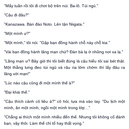
"Mấy tuần rồi tôi đi chơi bộ trên núi. Ba-lô. Túi ngủ."
"Cậu đi đâu?"
"Kanazawa. Bán đảo Noto. Lên tận Niigata."
"Một mình ư?"
"Một mình," tôi nói. "Gặp bạn đồng hành chỗ này chỗ kia."
"Vài bạn đồng hành lãng mạn chứ? Đàn bà lạ ở những nơi xa lạ."
"Lãng mạn ư? Bây giờ thì tôi biết đúng là cậu hiểu tôi sai bét thật.
Một thằng lưng đeo túi ngủ và râu ria lởm chởm thì lấy đâu ra
lãng với mạn!"
"Lúc nào cậu cũng đi một mình thế à?"
"Đại khái thế."
"Cậu thích cảnh cô liêu à?" cô hỏi, tựa má vào tay. "Du lịch một
mình, ăn một mình, ngồi một mình trong lớp…"
"Chẳng ai thích một mình nhiều đến thế. Nhưng tôi không cố đánh
bạn, vậy thôi. Làm thế chỉ tổ hay thất vọng."