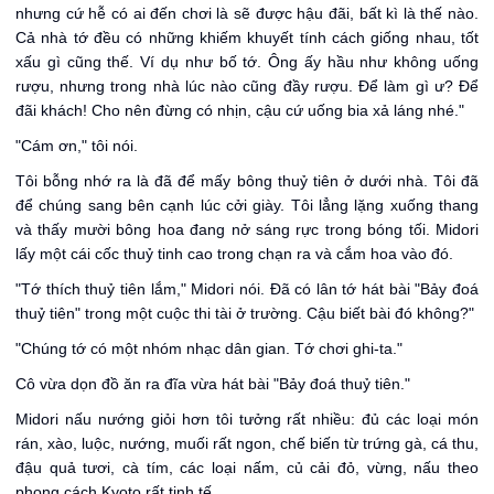
nhưng cứ hễ có ai đến chơi là sẽ được hậu đãi, bất kì là thế nào.
Cả nhà tớ đều có những khiếm khuyết tính cách giống nhau, tốt
xấu gì cũng thế. Ví dụ như bố tớ. Ông ấy hầu như không uống
rượu, nhưng trong nhà lúc nào cũng đầy rượu. Để làm gì ư? Để
đãi khách! Cho nên đừng có nhịn, cậu cứ uống bia xả láng nhé."
"Cám ơn," tôi nói.
Tôi bỗng nhớ ra là đã để mấy bông thuỷ tiên ở dưới nhà. Tôi đã
để chúng sang bên cạnh lúc cởi giày. Tôi lẳng lặng xuống thang
và thấy mười bông hoa đang nở sáng rực trong bóng tối. Midori
lấy một cái cốc thuỷ tinh cao trong chạn ra và cắm hoa vào đó.
"Tớ thích thuỷ tiên lắm," Midori nói. Đã có lân tớ hát bài "Bảy đoá
thuỷ tiên" trong một cuộc thi tài ở trường. Cậu biết bài đó không?"
"Chúng tớ có một nhóm nhạc dân gian. Tớ chơi ghi-ta."
Cô vừa dọn đồ ăn ra đĩa vừa hát bài "Bảy đoá thuỷ tiên."
Midori nấu nướng giỏi hơn tôi tưởng rất nhiều: đủ các loại món
rán, xào, luộc, nướng, muối rất ngon, chế biến từ trứng gà, cá thu,
đậu quả tươi, cà tím, các loại nấm, củ cải đỏ, vừng, nấu theo
phong cách Kyoto rất tinh tế.