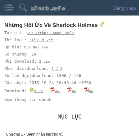
Đăng Nhập
Những Hồi Ức Về Sherlock Holmes
Tác giả:
Sir Arthur Conan Doyle
Thể loại:
Tiểu Thuyết
Up bìa:
Bui Hai Yen
Số chương:
10
Phí download:
2 gạo
Nhóm đọc/download:
0 / 1
Số lần đọc/download: 3306 / 156
Cập nhật: 2015-10-24 18:40:46 +0700
Download:
ePub
A4
A5
A6
Xem thông tin ebook
MỤC LỤC
Chương 1 - Bệnh nhân thường trú