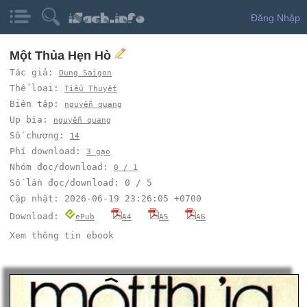
Đăng Nhập
Một Thủa Hẹn Hò
Tác giả:
Dung Saigon
Thể loại:
Tiểu Thuyết
Biên tập:
nguyễn quang
Up bìa:
nguyễn quang
Số chương:
14
Phí download:
3 gạo
Nhóm đọc/download:
0 / 1
Số lần đọc/download: 0 / 5
Cập nhật: 2026-06-19 23:26:05 +0700
Download:
ePub
A4
A5
A6
Xem thông tin ebook