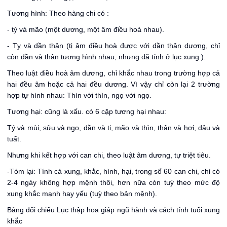
Tương hình: Theo hàng chi có :
- tý và mão (một dương, một âm điều hoà nhau).
- Tỵ và dần thân (tị âm điều hoà được với dần thân dương, chỉ
còn dần và thân tương hình nhau, nhưng đã tính ở lục xung ).
Theo luật điều hoà âm dương, chỉ khắc nhau trong trường hợp cả
hai đều âm hoặc cả hai đều dương. Vì vậy chỉ còn lại 2 trường
hợp tự hình nhau: Thìn với thìn, ngọ với ngọ.
Tương hại: cũng là xấu. có 6 cặp tương hại nhau:
Tý và mùi, sửu và ngọ, dần và tị, mão và thìn, thân và hợi, dậu và
tuất.
Nhưng khi kết hợp với can chi, theo luật âm dương, tự triệt tiêu.
-Tóm lại: Tính cả xung, khắc, hình, hại, trong số 60 can chi, chỉ có
2-4 ngày không hợp mệnh thôi, hơn nữa còn tuỳ theo mức độ
xung khắc mạnh hay yếu (tuỳ theo bản mệnh).
Bảng đối chiếu Lục thập hoa giáp ngũ hành và cách tính tuổi xung
khắc