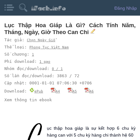
Đăng Nhập
Lục Thập Hoa Giáp Là Gì? Cách Tính Năm,
Tháng, Ngày, Giờ Theo Can Chi
Tác giả:
Chọn Ngày Giỗ
Thể loại:
Phong Tục Việt Nam
Số chương:
1
Phí download:
1 gạo
Nhóm đọc/download:
0 / 1
Số lần đọc/download: 3863 / 72
Cập nhật: 0001-01-01 07:06:30 +0706
Download:
ePub
A4
A5
A6
Xem thông tin ebook
L
ục thập hoa giáp là sự kết hợp 6 chu kỳ
hàng can với 5 chu kỳ hàng chi thành hệ 60