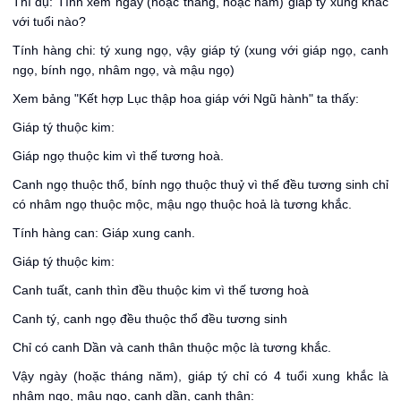
Thí dụ: Tính xem ngày (hoặc tháng, hoặc năm) giáp tý xung khắc
với tuổi nào?
Tính hàng chi: tý xung ngọ, vậy giáp tý (xung với giáp ngọ, canh
ngọ, bính ngọ, nhâm ngọ, và mậu ngọ)
Xem bảng "Kết hợp Lục thập hoa giáp với Ngũ hành" ta thấy:
Giáp tý thuộc kim:
Giáp ngọ thuộc kim vì thế tương hoà.
Canh ngọ thuộc thổ, bính ngọ thuộc thuỷ vì thế đều tương sinh chỉ
có nhâm ngọ thuộc mộc, mậu ngọ thuộc hoả là tương khắc.
Tính hàng can: Giáp xung canh.
Giáp tý thuộc kim:
Canh tuất, canh thìn đều thuộc kim vì thế tương hoà
Canh tý, canh ngọ đều thuộc thổ đều tương sinh
Chỉ có canh Dần và canh thân thuộc mộc là tương khắc.
Vậy ngày (hoặc tháng năm), giáp tý chỉ có 4 tuổi xung khắc là
nhâm ngọ, mậu ngọ, canh dần, canh thân: