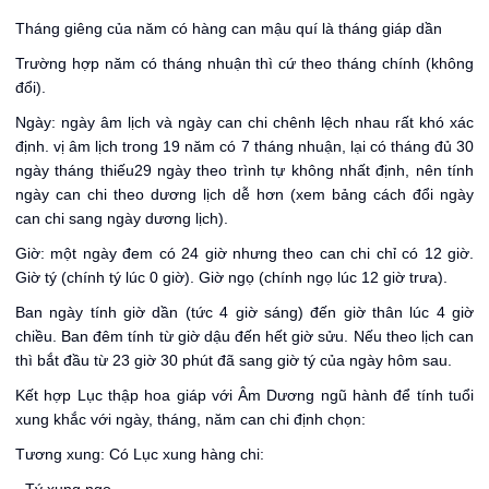
Tháng giêng của năm có hàng can mậu quí là tháng giáp dần
Trường hợp năm có tháng nhuận thì cứ theo tháng chính (không
đổi).
Ngày: ngày âm lịch và ngày can chi chênh lệch nhau rất khó xác
định. vị âm lịch trong 19 năm có 7 tháng nhuận, lại có tháng đủ 30
ngày tháng thiếu29 ngày theo trình tự không nhất định, nên tính
ngày can chi theo dương lịch dễ hơn (xem bảng cách đổi ngày
can chi sang ngày dương lịch).
Giờ: một ngày đem có 24 giờ nhưng theo can chi chỉ có 12 giờ.
Giờ tý (chính tý lúc 0 giờ). Giờ ngọ (chính ngọ lúc 12 giờ trưa).
Ban ngày tính giờ dần (tức 4 giờ sáng) đến giờ thân lúc 4 giờ
chiều. Ban đêm tính từ giờ dậu đến hết giờ sửu. Nếu theo lịch can
thì bắt đầu từ 23 giờ 30 phút đã sang giờ tý của ngày hôm sau.
Kết hợp Lục thập hoa giáp với Âm Dương ngũ hành để tính tuổi
xung khắc với ngày, tháng, năm can chi định chọn:
Tương xung: Có Lục xung hàng chi: