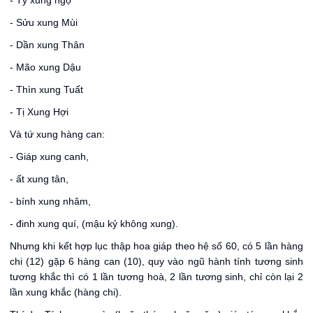
- Tý xung ngọ
- Sửu xung Mùi
- Dần xung Thân
- Mão xung Dậu
- Thìn xung Tuất
- Tị Xung Hợi
Và tứ xung hàng can:
- Giáp xung canh,
- ất xung tân,
- bính xung nhâm,
- đinh xung quí, (mậu kỷ không xung).
Nhưng khi kết hợp lục thập hoa giáp theo hệ số 60, có 5 lần hàng
chi (12) gặp 6 hàng can (10), quy vào ngũ hành tính tương sinh
tương khắc thì có 1 lần tương hoà, 2 lần tương sinh, chỉ còn lại 2
lần xung khắc (hàng chi).