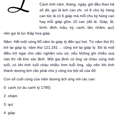
Cách tính năm, tháng, ngày, giờ đều theo hệ
số đó, gọi là lịch can chi. có 6 chu kỳ hàng
can tức là có 6 giáp mà mỗi chu kỳ hàng can
hay mỗi giáp gồm 10 can (đó là: Giáp, ất,
bính, đinh, mậu, kỷ, canh, tân, nhâm, quí)
nên gọi là lục thập hoa giáp.
Năm: Hết một vòng 60 năm từ giáp tý đến quí hợi. Từ năm thứ 61
trở lại giáp tý, năm thứ 121,181 ... cũng trở lại giáp tý. Đó là một
điều trở ngại cho việc nghiên cứu sử, nếu không ghi chiều vua
nào thì rất khó xác định. Một gia đình có ông và cháu cùng một
tuổi, có khi tính tuổi cháu nhiều hơn tuổi ông, vậy nên khi tình
thành dương lịch cần phải chú ý cộng trừ bội số của 60.
Con số cuối cùng của năm dương lịch ứng với các can:
0: canh (ví dụ canh tý 1780)
2: nhâm
3: quí
4: giáp