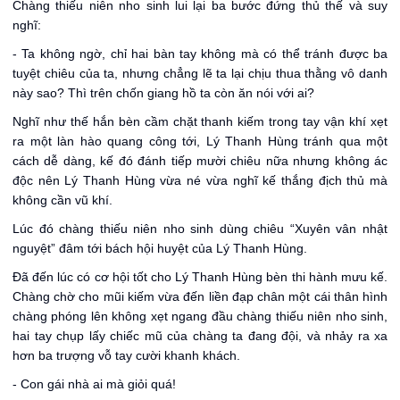
Chàng thiếu niên nho sinh lui lại ba bước đứng thủ thế và suy
nghĩ:
- Ta không ngờ, chỉ hai bàn tay không mà có thể tránh được ba
tuyệt chiêu của ta, nhưng chẳng lẽ ta lại chịu thua thằng vô danh
này sao? Thì trên chốn giang hồ ta còn ăn nói với ai?
Nghĩ như thế hắn bèn cầm chặt thanh kiếm trong tay vận khí xẹt
ra một làn hào quang công tới, Lý Thanh Hùng tránh qua một
cách dễ dàng, kế đó đánh tiếp mười chiêu nữa nhưng không ác
độc nên Lý Thanh Hùng vừa né vừa nghĩ kế thắng địch thủ mà
không cần vũ khí.
Lúc đó chàng thiếu niên nho sinh dùng chiêu “Xuyên vân nhật
nguyệt” đâm tới bách hội huyệt của Lý Thanh Hùng.
Đã đến lúc có cơ hội tốt cho Lý Thanh Hùng bèn thi hành mưu kế.
Chàng chờ cho mũi kiếm vừa đến liền đạp chân một cái thân hình
chàng phóng lên không xẹt ngang đầu chàng thiếu niên nho sinh,
hai tay chụp lấy chiếc mũ của chàng ta đang đội, và nhảy ra xa
hơn ba trượng vỗ tay cười khanh khách.
- Con gái nhà ai mà giỏi quá!