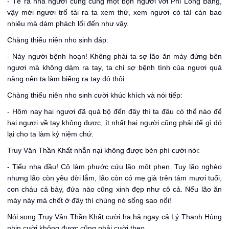
- Té ra nhà ngươi cũng cùng một bọn người với Phi Long Bang,
vậy mời ngươi trổ tài ra ta xem thử, xem ngươi có tàI cán bao
nhiêu mà dám phách lối đến như vậy.
Chàng thiếu niên nho sinh đáp:
- Này người bệnh hoạn! Không phải ta sợ lão ăn mày đứng bên
ngươi mà không dám ra tay, ta chỉ sợ bệnh tình của ngươi quá
nặng nên ta làm biếng ra tay đó thôi.
Chàng thiếu niên nho sinh cười khúc khích và nói tiếp:
- Hôm nay hai ngươi đã quá bộ đến đây thì ta đâu có thể nào để
hai ngươi về tay không được, ít nhất hai người cũng phải để gì đó
lại cho ta làm kỷ niệm chứ.
Truy Vân Thần Khất nhẫn nại không được bèn phì cười nói:
- Tiểu nha đầu! Cô làm phước cứu lão một phen. Tuy lão nghèo
nhưng lão còn yêu đời lắm, lão còn có mẹ già trên tám mươi tuổi,
con cháu cả bày, đứa nào cũng xinh đẹp như cô cả. Nếu lão ăn
mày này mà chết ở đây thì chúng nó sống sao nổi!
Nói song Truy Vân Thần Khất cười ha hả ngay cả Lý Thanh Hùng
nhịn cười không được cũng phải cười theo.