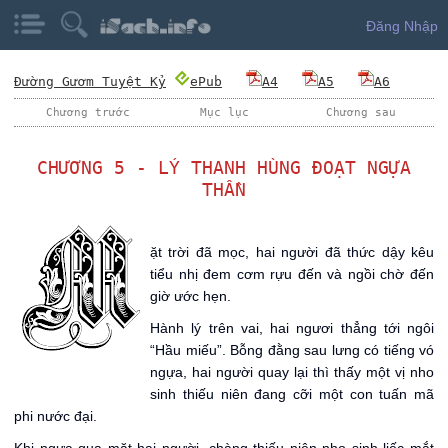
Đăng Nhập
Đường Gươm Tuyệt Kỷ
ePub
A4
A5
A6
Chương trước
Mục lục
Chương sau
CHƯƠNG 5 - LÝ THANH HÙNG ĐOẠT NGỰA
THẦN
M
ặt trời đã mọc, hai người đã thức dậy kêu
tiểu nhị đem cơm rựu đến và ngồi chờ đến
giờ ước hẹn.
Hành lý trên vai, hai ngươi thẳng tới ngôi
“Hầu miếu”. Bỗng đằng sau lưng có tiếng vó
ngựa, hai người quay lại thì thấy một vị nho
sinh thiếu niên đang cỡi một con tuấn mã
phi nước đại.