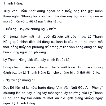
Thanh Hùng.
Truy Vân Thần Khất đứng ngoàI nhìn thấy, ông liền giật mình
thầm nghĩ. “Không biết con Tiểu nha đầu này học võ công của ai
mà có môn võ tuyệt kỹ này”, liền hét to.
- Tiểu đệ! Hãy coi chừng nguy hiểm.
Chỉ trong nháy mắt hai người đã xáp sát vào nhau, Lý Thanh
Hùng quá khinh địch chỉ dùng sự lanh lẹ của mình né tránh mà
thôi, bỗng thấy đối phương để hở ngực liền vận công dùng hai tay
bủa xuống ngực đối phương.
Lý Thanh Hùng biết đâu đây chính là độc kế.
Bỗng chàng thiếu niên nho sinh lùi lại một bước dùng hai chưởng
đánh bạt tay Lý Thanh Hùng làm cho chàng bị thất thế rồi hét to:
- Ngươi nạp mạng đi!
Dứt lời liền lui lại nữa bước dùng “Âm Vân Ngũ Độc Âm Phong”
chưởng lên hai tay, dùng tay mặt ngăn lấy chưởng của Lý Thanh
Hùng, còn tay trái đánh ra một làn gió lạnh giáng xuống ngay
ngực Lý Thanh Hùng.