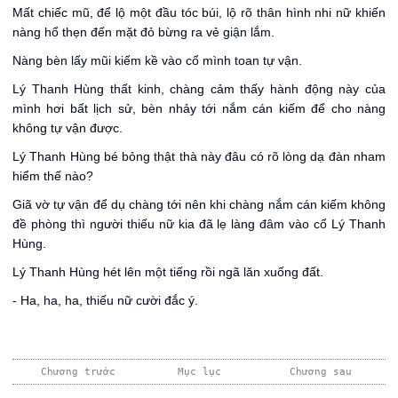
Mất chiếc mũ, để lộ một đầu tóc búi, lộ rõ thân hình nhi nữ khiến
nàng hổ thẹn đến mặt đỏ bừng ra vẻ giận lắm.
Nàng bèn lấy mũi kiếm kề vào cổ mình toan tự vận.
Lý Thanh Hùng thất kinh, chàng cảm thấy hành động này của
mình hơi bất lịch sử, bèn nhảy tới nắm cán kiếm để cho nàng
không tự vận được.
Lý Thanh Hùng bé bỏng thật thà này đâu có rõ lòng dạ đàn nham
hiểm thế nào?
Giã vờ tự vận để dụ chàng tới nên khi chàng nắm cán kiếm không
đề phòng thì người thiếu nữ kia đã lẹ làng đâm vào cổ Lý Thanh
Hùng.
Lý Thanh Hùng hét lên một tiếng rồi ngã lăn xuống đất.
- Ha, ha, ha, thiếu nữ cười đắc ý.
Chương trước
Mục lục
Chương sau