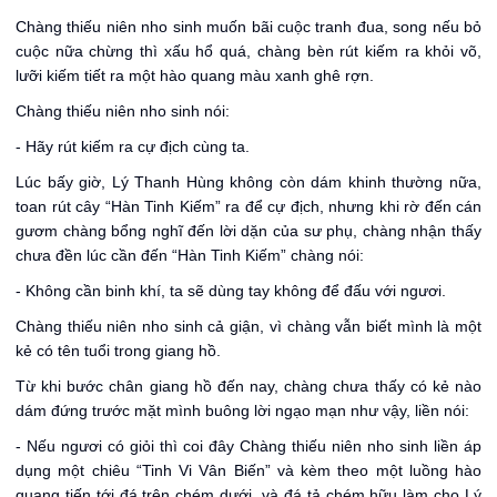
Chàng thiếu niên nho sinh muốn bãi cuộc tranh đua, song nếu bỏ
cuộc nữa chừng thì xấu hổ quá, chàng bèn rút kiếm ra khỏi võ,
lưỡi kiếm tiết ra một hào quang màu xanh ghê rợn.
Chàng thiếu niên nho sinh nói:
- Hãy rút kiếm ra cự địch cùng ta.
Lúc bấy giờ, Lý Thanh Hùng không còn dám khinh thường nữa,
toan rút cây “Hàn Tinh Kiếm” ra để cự địch, nhưng khi rờ đến cán
gươm chàng bổng nghĩ đến lời dặn của sư phụ, chàng nhận thấy
chưa đền lúc cần đến “Hàn Tinh Kiếm” chàng nói:
- Không cần binh khí, ta sẽ dùng tay không để đấu với ngươi.
Chàng thiếu niên nho sinh cả giận, vì chàng vẫn biết mình là một
kẻ có tên tuổi trong giang hồ.
Từ khi bước chân giang hồ đến nay, chàng chưa thấy có kẻ nào
dám đứng trước mặt mình buông lời ngạo mạn như vậy, liền nói:
- Nếu ngươi có giỏi thì coi đây Chàng thiếu niên nho sinh liền áp
dụng một chiêu “Tinh Vi Vân Biến” và kèm theo một luồng hào
quang tiến tới đá trên chém dưới, và đá tả chém hữu làm cho Lý