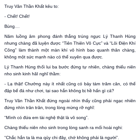
Truy Vân Thần Khất kêu to:
- Chết! Chết!
Bùng....
Năm luồng âm phong đánh thẳng trúng ngực Lý Thanh Hùng
nhưng chàng đã luyện được “Tiên Thiên Vô Cực” và “Lôi Điện Khí
Công” làm thành một màn khí vô hình bao quanh thân chàng,
không một sức mạnh nào có thể xuyên qua được.
Lý Thanh Hùng thối lui ba bước đứng tự nhiên, chàng thiếu niên
nho sinh kinh hãI nghĩ thầm:
- Lạ thật! Chưởng này ít nhất cũng có bảy tám trăm cân, có thể
đập bể đá như chơi, tại sao hắn không bị hề hấn gì cả?
Truy Vân Thần Khất đứng ngoài nhìn thấy cũng phải ngạc nhiên
đứng nhìn trân trân, trong lòng mừng rỡ nghĩ:
“Mình có đứa em tài nghệ thật là vô song”.
Chàng thiếu niên nho sinh trong lòng sanh ra mối hoài nghi:
“Chắc hắn ta là ma qủy chi đây, chớ không phải là người”.