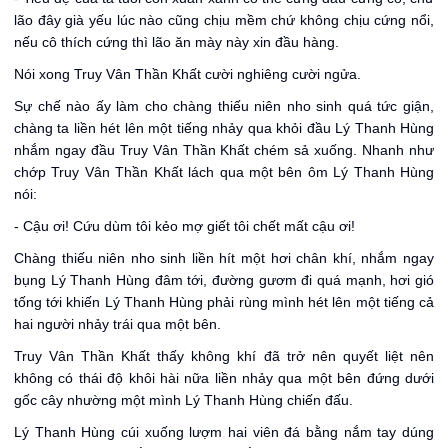
lão đây già yếu lúc nào cũng chịu mềm chứ không chịu cứng nổi,
nếu cô thích cứng thì lão ăn mày này xin đầu hàng.
Nói xong Truy Vân Thần Khất cười nghiêng cười ngửa.
Sự chế nào ấy làm cho chàng thiếu niên nho sinh quá tức giận,
chàng ta liền hét lên một tiếng nhảy qua khỏi đầu Lý Thanh Hùng
nhắm ngay đầu Truy Vân Thần Khất chém sả xuống. Nhanh như
chớp Truy Vân Thần Khất lách qua một bên ôm Lý Thanh Hùng
nói:
- Cậu ơi! Cứu dùm tôi kẻo mợ giết tôi chết mất cậu ơi!
Chàng thiếu niên nho sinh liền hít một hơi chân khí, nhắm ngay
bụng Lý Thanh Hùng đâm tới, đường gươm đi quá mạnh, hơi gió
tống tới khiến Lý Thanh Hùng phải rùng mình hét lên một tiếng cả
hai người nhảy trái qua một bên.
Truy Vân Thần Khất thấy không khí đã trở nên quyết liệt nên
không có thái độ khôi hài nữa liền nhảy qua một bên đứng dưới
gốc cây nhường một mình Lý Thanh Hùng chiến đấu.
Lý Thanh Hùng cúi xuống lượm hai viên đá bằng nắm tay dúng