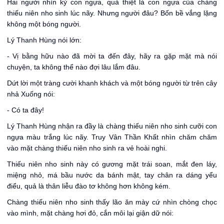
Hai người nhìn kỷ con ngựa, quả thiệt là con ngựa của chàng
thiếu niên nho sinh lúc nãy. Nhưng người đâu? Bốn bề vắng lặng
không một bóng người.
Lý Thanh Hùng nói lớn:
- Vị bằng hữu nào đã mời ta đến đây, hãy ra gặp mặt mà nói
chuyện, ta không thể nào đợi lâu lắm đâu.
Dứt lời một tràng cười khanh khách và một bóng người từ trên cây
nhả Xuống nói:
- Có ta đây!
Lý Thanh Hùng nhận ra đầy là chàng thiếu niên nho sinh cưỡi con
ngựa màu trắng lúc nãy. Truy Vân Thần Khất nhìn chăm chăm
vào mặt chàng thiếu niên nho sinh ra vẻ hoài nghi.
Thiếu niên nho sinh này có gương mặt trái soan, mắt đen láy,
miệng nhỏ, má bầu nước da bánh mật, tay chân ra dáng yểu
điểu, quả là thân liễu đào tơ không hơn không kém.
Chàng thiếu niên nho sinh thấy lão ăn mày cứ nhìn chòng chọc
vào mình, mặt chàng hơi đỏ, cắn môi lại giận dữ nói: