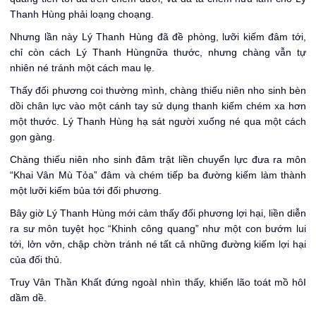
Thanh Hùng phải loạng choạng.
Nhưng lần này Lý Thanh Hùng đã đề phòng, lưỡi kiếm đâm tới,
chỉ còn cách Lý Thanh Hùngnữa thước, nhưng chàng vẫn tự
nhiên né tránh một cách mau lẹ.
Thấy đối phương coi thường mình, chàng thiếu niên nho sinh bèn
dồi chân lực vào một cánh tay sử dụng thanh kiếm chém xa hơn
một thước. Lý Thanh Hùng hạ sát người xuống né qua một cách
gọn gàng.
Chàng thiếu niên nho sinh đâm trật liền chuyển lực đưa ra môn
“Khai Vân Mù Tỏa” đâm và chém tiếp ba đường kiếm làm thành
một lưỡi kiếm bủa tới đối phương.
Bây giờ Lý Thanh Hùng mới cảm thấy đối phương lợi hại, liền diễn
ra sư môn tuyệt học “Khinh công quang” như một con bướm lui
tới, lởn vởn, chập chờn tránh né tất cả những đường kiếm lợi hại
của đối thủ.
Truy Vân Thần Khất đứng ngoàI nhìn thấy, khiến lão toát mồ hôI
dầm dề.