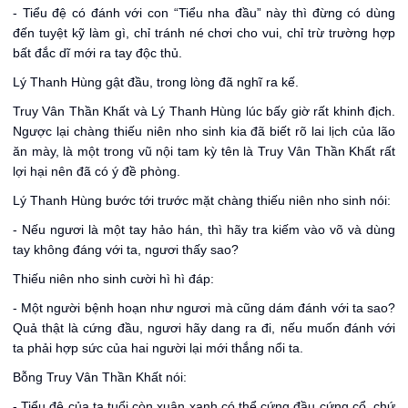
- Tiểu đệ có đánh với con “Tiểu nha đầu” này thì đừng có dùng
đến tuyệt kỹ làm gì, chỉ tránh né chơi cho vui, chỉ trừ trường hợp
bất đắc dĩ mới ra tay độc thủ.
Lý Thanh Hùng gật đầu, trong lòng đã nghĩ ra kế.
Truy Vân Thần Khất và Lý Thanh Hùng lúc bấy giờ rất khinh địch.
Ngược lại chàng thiếu niên nho sinh kia đã biết rõ lai lịch của lão
ăn mày, là một trong vũ nội tam kỳ tên là Truy Vân Thần Khất rất
lợi hại nên đã có ý đề phòng.
Lý Thanh Hùng bước tới trước mặt chàng thiếu niên nho sinh nói:
- Nếu ngươi là một tay hảo hán, thì hãy tra kiếm vào võ và dùng
tay không đáng với ta, ngươi thấy sao?
Thiếu niên nho sinh cười hì hì đáp:
- Một người bệnh hoạn như ngươi mà cũng dám đánh với ta sao?
Quả thật là cứng đầu, ngươi hãy dang ra đi, nếu muốn đánh với
ta phải hợp sức của hai người lại mới thắng nổi ta.
Bỗng Truy Vân Thần Khất nói:
- Tiểu đệ của ta tuổi còn xuân xanh có thể cứng đầu cứng cổ, chứ