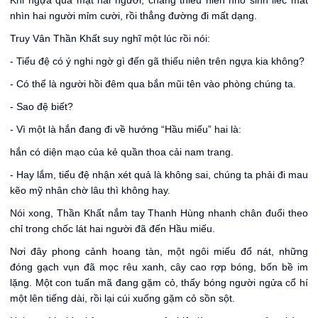
Khi ngựa qua mặt hai người, chàng thiếu niên nho sinh liếc mắt
nhìn hai người mỉm cười, rồi thẳng đường đi mất dạng.
Truy Vân Thần Khất suy nghĩ một lúc rồi nói:
- Tiểu đệ có ý nghi ngờ gì đến gã thiếu niên trên ngựa kia không?
- Có thể là người hồi đêm qua bắn mũi tên vào phòng chúng ta.
- Sao đệ biết?
- Vì một là hắn đang đi về hướng “Hầu miếu” hai là:
hắn có diện mạo của kẻ quần thoa cải nam trang.
- Hay lắm, tiểu đệ nhận xét quả là không sai, chúng ta phải đi mau
kẽo mỹ nhân chờ lâu thì không hay.
Nói xong, Thần Khất nắm tay Thanh Hùng nhanh chân đuổi theo
chỉ trong chốc lát hai người đã đến Hầu miếu.
Nơi đây phong cảnh hoang tàn, một ngôi miếu đổ nát, những
đóng gạch vụn đã mọc rêu xanh, cây cao rợp bóng, bốn bề im
lặng. Một con tuấn mã đang gặm cỏ, thấy bóng người ngửa cổ hí
một lên tiếng dài, rồi lại cúi xuống gặm cỏ sồn sột.