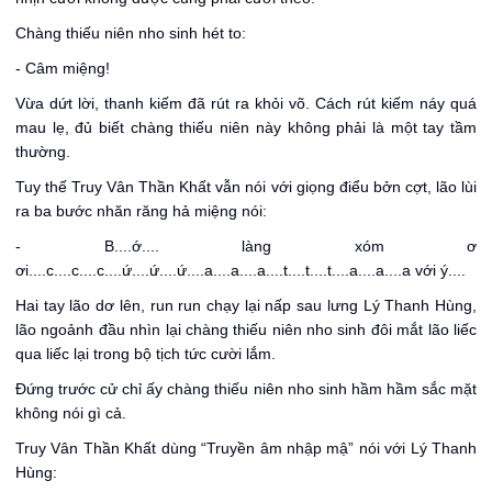
Chàng thiếu niên nho sinh hét to:
- Câm miệng!
Vừa dứt lời, thanh kiếm đã rút ra khỏi võ. Cách rút kiếm náy quá
mau lẹ, đủ biết chàng thiếu niên này không phải là một tay tầm
thường.
Tuy thế Truy Vân Thần Khất vẫn nói với giọng điểu bởn cợt, lão lùi
ra ba bước nhăn răng hả miệng nói:
- B....ớ.... làng xóm ơ
ơi....c....c....c....ứ....ứ....ứ....a....a....a....t....t....t....a....a....a với ý....
Hai tay lão dơ lên, run run chạy lại nấp sau lưng Lý Thanh Hùng,
lão ngoảnh đầu nhìn lại chàng thiếu niên nho sinh đôi mắt lão liếc
qua liếc lại trong bộ tịch tức cười lắm.
Đứng trước cử chỉ ấy chàng thiếu niên nho sinh hầm hầm sắc mặt
không nói gì cả.
Truy Vân Thần Khất dùng “Truyền âm nhập mậ” nói với Lý Thanh
Hùng: