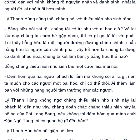
có thù oán vời mình, không rõ nguyên nhân và danh tánh, nhất là
người đó lại nhỏ tuổi hơn mình.
Lý Thanh Hùng cũng thế, chàng nói với thiếu niên nho sinh rằng.
- Bằng hữu nói sai rồi, chúng tôi có tự phụ với ai bao giờ? Vả lại
lâu nay chúng ta chưa hề gặp nhau, thì có gì gọi là lỗi với phải.
Tôi thấy bằng hữu là một người đường đường chính chính, chắc
bằng hữu là người của chính phái, vậy tốt hơn là chúng ta đừng
có đánh nhau nữa, chúng ta kết làm bạn, ý bằng hữu thế nào?
Bỗng chàng thiếu niên nho sinh bĩu môI cười mỉa mai nói:
- Đêm hôm qua hai người phách lối lắm mà không coi ai ra gì, nên
ta muốn cho các ngươi một bài học, chỉ có thế thôi. Ai thèm làm
bạn với những hạng người tầm thường như các ngươi.
Lý Thanh Hùng không ngờ chàng thiếu niên nho sinh này lại
phách lối đến như vậy, chàng đoán chắc chàng thiếu niên này là
bộ hạ của Phi Long Bang, nếu không thì đêm hôm qua mình chửi
Độc Ngô Tùng thì có quan hệ gĩ đến hắn?
Lý Thanh Hùn bèn nổi giận hét lớn: