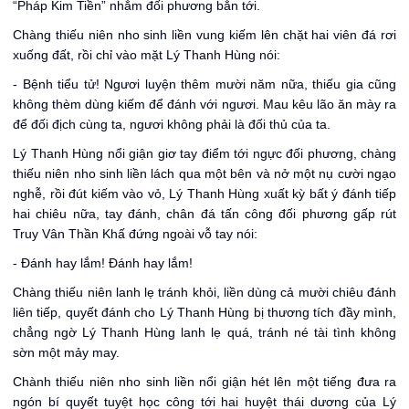
“Pháp Kim Tiền” nhắm đối phương bắn tới.
Chàng thiếu niên nho sinh liền vung kiếm lên chặt hai viên đá rơi
xuống đất, rồi chỉ vào mặt Lý Thanh Hùng nói:
- Bệnh tiểu tử! Ngươi luyện thêm mười năm nữa, thiếu gia cũng
không thèm dùng kiếm để đánh với ngươi. Mau kêu lão ăn mày ra
để đối địch cùng ta, ngươi không phải là đối thủ của ta.
Lý Thanh Hùng nổi giận giơ tay điểm tới ngực đối phương, chàng
thiếu niên nho sinh liền lách qua một bên và nở một nụ cười ngạo
nghễ, rồi đút kiếm vào vỏ, Lý Thanh Hùng xuất kỳ bất ý đánh tiếp
hai chiêu nữa, tay đánh, chân đá tấn công đối phương gấp rút
Truy Vân Thần Khấ đứng ngoài vỗ tay nói:
- Đánh hay lắm! Đánh hay lắm!
Chàng thiếu niên lanh lẹ tránh khỏi, liền dùng cả mười chiêu đánh
liên tiếp, quyết đánh cho Lý Thanh Hùng bị thương tích đầy mình,
chẳng ngờ Lý Thanh Hùng lanh lẹ quá, tránh né tài tình không
sờn một mảy may.
Chành thiếu niên nho sinh liền nổi giận hét lên một tiếng đưa ra
ngón bí quyết tuyệt học công tới hai huyệt thái dương của Lý