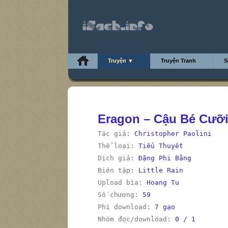
Truyện ▼
Truyện Tranh
S
Eragon – Cậu Bé Cưỡi
Tác giả:
Christopher Paolini
Thể loại:
Tiểu Thuyết
Dịch giả:
Đặng Phi Bằng
Biên tập:
Little Rain
Upload bìa:
Hoang Tu
Số chương:
59
Phí download:
7 gạo
Nhóm đọc/download:
0 / 1