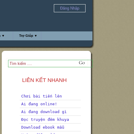
Đăng Nhập
h ▼
Trợ Giúp ▼
LIÊN KẾT NHANH
Chơi bài tiến lên
Ai đang online!
Ai đang download gì
Đọc truyện đêm khuya
Download ebook mẫu