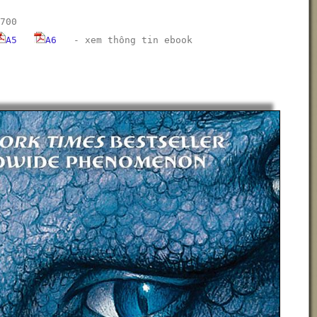
700
A5
A6
-
xem thông tin ebook