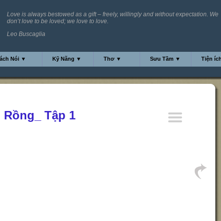
Love is always bestowed as a gift – freely, willingly and without expectation. We
don’t love to be loved; we love to love.
Leo Buscaglia
ách Nói ▼
Kỹ Năng ▼
Thơ ▼
Sưu Tầm ▼
Tiện íc
 Rồng_ Tập 1