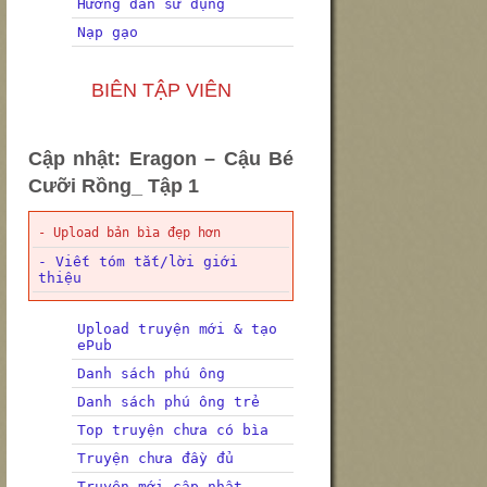
Hướng dẫn sử dụng
Nạp gạo
BIÊN TẬP VIÊN
Cập nhật: Eragon – Cậu Bé
Cưỡi Rồng_ Tập 1
- Upload bản bìa đẹp hơn
- Viết tóm tắt/lời giới
thiệu
Upload truyện mới & tạo
ePub
Danh sách phú ông
Danh sách phú ông trẻ
Top truyện chưa có bìa
Truyện chưa đầy đủ
Truyện mới cập nhật