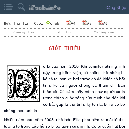
Đăng Nhập
Bức Thư Tình Cuối
ePub
A4
A5
A6
Chương trước
Mục lục
Chương sau
GIỚI THIỆU
Đ
ó là vào năm 2010. Khi Jennifer Stirling tỉnh
dậy trong bệnh viện, cô không thể nhớ gì -
kể cả tai nạn xe hơi trước đó đã khiến cô bất
tỉnh, kể cả người chồng và thậm chí bản
thân cô. Cô cảm thấy mình như người xa lạ
trong chính cuộc sống của mình cho đến khi
cô bắt gặp lá thư tình, ký tên là B, rủ cô bỏ
chồng theo anh ta.
Nhiều năm sau, năm 2003, nhà báo Ellie phát hiện ra một lá thư
tương tự trong xấp hồ sơ bị bỏ quên của mình. Cô bị cuốn hút bởi