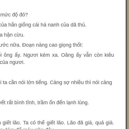
n mức độ đó?
ủa hắn giống cái há nanh của dã thú.
a hận cừu.
ước nữa. Đoạn nàng cao giọng thốt:
ổi ông ấy. Ngươi kém xa. Oâng ấy vẫn còn kiêu
của ngươi.
ta cần nói lớn tiếng. Càng sợ nhiều thì nói càng
ết rất bình tĩnh, trầm ổn đến lạnh lùng.
 giết lão. Ta có thể giết lão. Lão đã già, quá già.