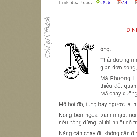
Link download:
ePub
A4
ĐIN
N
óng.
Thái dương nh
gian dợn sóng,
Mã Phương Lin
thiêu đốt quan
Mã chạy cuồng
Mồ hôi đổ, tung bay ngược lại 
Nóng bên ngoài xâm nhập, nón
nếu nàng dừng lại thì nhiệt độ t
Nàng cần chạy đi, không cần đ