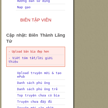
Hướng dẫn sử dụng
Nạp gạo
BIÊN TẬP VIÊN
Cập nhật: Biên Thành Lãng
Tử
- Upload bản bìa đẹp hơn
- Viết tóm tắt/lời giới
thiệu
Upload truyện mới & tạo
ePub
Danh sách phú ông
Danh sách phú ông trẻ
Top truyện chưa có bìa
Truyện chưa đầy đủ
Truyện mới cập nhật