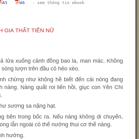
A5
A6
-
xem thông tin ebook
H GIA THẤT TIÊN NỮ
ả lửa xuống cánh đồng bao la, man mác. Không
 sóng lượn trên đầu cỏ héo xèo.
h chừng như không hề biết đến cái nóng đang
h nàng. Nàng quất roi liên hồi, giục con Yên Chi
.
như sương sa nặng hạt.
g bên trong bốc ra. Nếu nàng không di chuyển,
rong lẫn ngoài có thể nướng thui cơ thể nàng.
ịnh hướng.