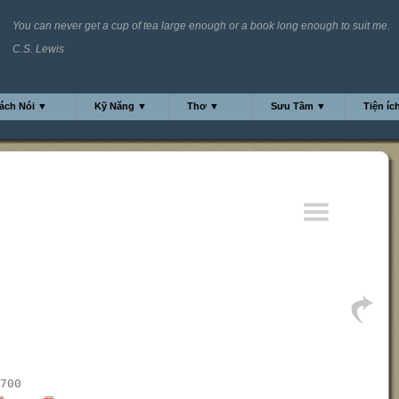
You can never get a cup of tea large enough or a book long enough to suit me.
C.S. Lewis
ách Nói ▼
Kỹ Năng ▼
Thơ ▼
Sưu Tầm ▼
Tiện íc
700