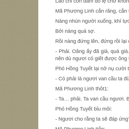
Lão chỉ còn dám đổ lệ chứ khô
Mã Phương Linh cắn răng, cắn 
Nàng nhún người xuống, khí lực
Bởi nàng quá sợ.
Rồi nàng đứng lên, đứng rồi lại 
- Phải. Oâng ấy đã già, quá già
nên dù ngươi có giết được ông t
Phó Hồng Tuyết lại nở nụ cười t
- Có phải là ngươi van cầu ta đ
Mã Phương Linh thôt1:
- Ta… phải. Ta van cầu ngươi. 
Phó Hồng Tuyết bỉu môi:
- Ngươi cho rằng ta sẽ đáp ứng