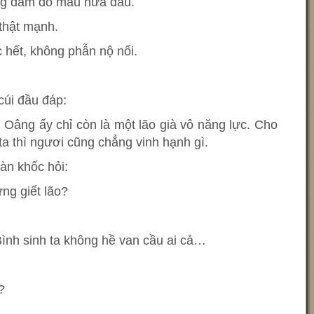
ng dám đổ máu nữa đâu.
thật mạnh.
 hết, không phẫn nộ nổi.
cúi đầu đáp:
. Oâng ấy chỉ còn là một lão già vô năng lực. Cho
a thì ngươi cũng chẳng vinh hạnh gì.
àn khốc hỏi:
ừng giết lão?
Bình sinh ta không hề van cầu ai cả…
?