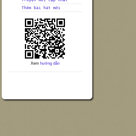
Thêm bài hát mới
Xem
hướng dẫn