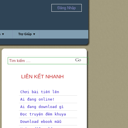
Đăng Nhập
h ▼
Trợ Giúp ▼
LIÊN KẾT NHANH
Chơi bài tiến lên
Ai đang online!
Ai đang download gì
Đọc truyện đêm khuya
Download ebook mẫu