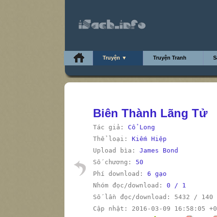
Truyện ▼
Truyện Tranh
S
Biên Thành Lãng Tử
Tác giả:
Cổ Long
Thể loại:
Kiếm Hiệp
Upload bìa:
James Bond
Số chương:
50
Phí download:
6 gạo
Nhóm đọc/download:
0 / 1
Số lần đọc/download: 5432 / 140
Cập nhật: 2016-03-09 16:58:05 +0