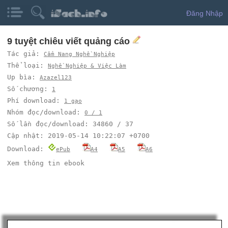
Đăng Nhập
9 tuyệt chiêu viết quảng cáo
Tác giả:
Cẩm Nang Nghề Nghiệp
Thể loại:
Nghề Nghiệp & Việc Làm
Up bìa:
Azazel123
Số chương:
1
Phí download:
1 gạo
Nhóm đọc/download:
0 / 1
Số lần đọc/download: 34860 / 37
Cập nhật: 2019-05-14 10:22:07 +0700
Download:
ePub
A4
A5
A6
Xem thông tin ebook