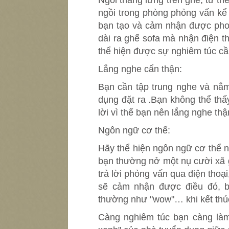
Ngồi thẳng lưng trên ghế, tư th
ngồi trong phòng phỏng vấn kể 
bạn tạo và cảm nhận được phon
dài ra ghế sofa mà nhận điện t
thể hiện được sự nghiêm túc cần
Lắng nghe cẩn thận:
Bạn cần tập trung nghe và nắm
dụng đặt ra .Bạn không thể thấ
lời vì thế bạn nên lắng nghe thậ
Ngôn ngữ cơ thể:
Hãy thể hiện ngôn ngữ cơ thể n
bạn thường nở một nụ cười xã gi
trả lời phỏng vấn qua điện tho
sẽ cảm nhận được điều đó, b
thường như "wow"… khi kết thúc
Càng nghiêm túc bạn càng làm