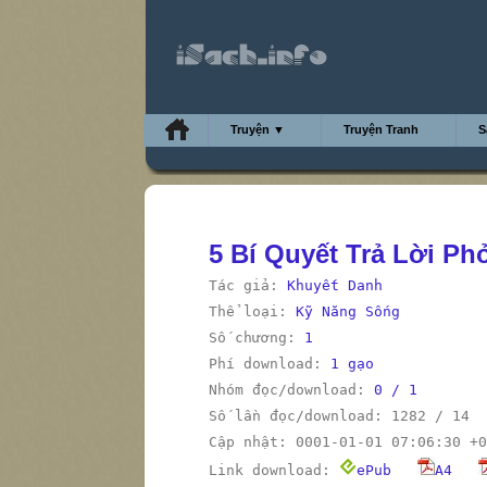
Truyện ▼
Truyện Tranh
S
5 Bí Quyết Trả Lời P
Tác giả:
Khuyết Danh
Thể loại:
Kỹ Năng Sống
Số chương:
1
Phí download:
1 gạo
Nhóm đọc/download:
0 / 1
Số lần đọc/download: 1282 / 14
Cập nhật: 0001-01-01 07:06:30 +0
Link download:
ePub
A4