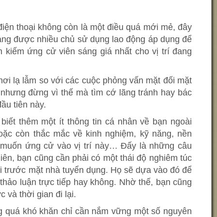
iện thoại không còn là một điều quá mới mẻ, đây
ang được nhiều chủ sử dụng lao động áp dụng để
m kiếm ứng cử viên sáng giá nhất cho vị trí đang
ơi lạ lẫm so với các cuộc phỏng vấn mặt đối mặt
 nhưng đừng vì thế mà tìm cớ lãng tránh hay bác
ầu tiên này.
biết thêm một ít thông tin cá nhân về bạn ngoài
oặc còn thắc mắc về kinh nghiệm, kỹ năng, nền
 muốn ứng cử vào vị trí này… Đấy là những câu
iên, bạn cũng cần phải có một thái độ nghiêm túc
ồi trước mặt nhà tuyển dụng. Họ sẽ dựa vào đó để
thảo luận trực tiếp hay không. Nhờ thế, bạn cũng
 và thời gian đi lại.
g quá khó khăn chỉ cần nắm vững một số nguyên