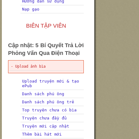
Hướng dẫn sử dụng
Nạp gạo
BIÊN TẬP VIÊN
Cập nhật: 5 Bí Quyết Trả Lời
Phỏng Vấn Qua Điện Thoại
- Upload ảnh bìa
Upload truyện mới & tạo
ePub
Danh sách phú ông
Danh sách phú ông trẻ
Top truyện chưa có bìa
Truyện chưa đầy đủ
Truyện mới cập nhật
Thêm bài hát mới