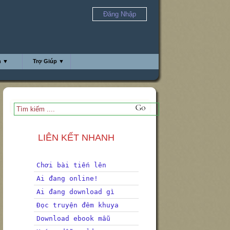
Đăng Nhập
h ▼
Trợ Giúp ▼
LIÊN KẾT NHANH
Chơi bài tiến lên
Ai đang online!
Ai đang download gì
Đọc truyện đêm khuya
Download ebook mẫu