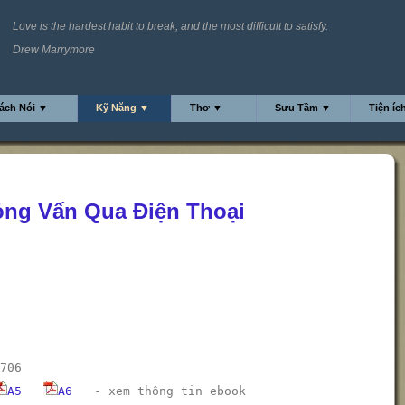
Love is the hardest habit to break, and the most difficult to satisfy.
Drew Marrymore
ách Nói ▼
Kỹ Năng ▼
Thơ ▼
Sưu Tầm ▼
Tiện íc
hỏng Vấn Qua Điện Thoại
706
A5
A6
-
xem thông tin ebook