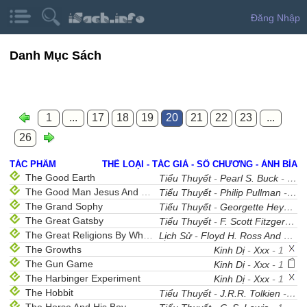
Đăng Nhập
Danh Mục Sách
1
...
17
18
19
20
21
22
23
...
26
TÁC PHẨM
THỂ LOẠI - TÁC GIẢ - SỐ CHƯƠNG - ẢNH BÌA
The Good Earth
Tiểu Thuyết
-
Pearl S. Buck
- 34
The Good Man Jesus And The Scoundrel Christ
Tiểu Thuyết
-
Philip Pullman
- 15
The Grand Sophy
Tiểu Thuyết
-
Georgette Heyer
- 
The Great Gatsby
Tiểu Thuyết
-
F. Scott Fitzgerald
-
The Great Religions By Which Men Live
Lịch Sử
-
Floyd H. Ross And Tynette Hills
The Growths
Kinh Dị
-
Xxx
- 1
The Gun Game
Kinh Dị
-
Xxx
- 1
The Harbinger Experiment
Kinh Dị
-
Xxx
- 1
The Hobbit
Tiểu Thuyết
-
J.R.R. Tolkien
- 20