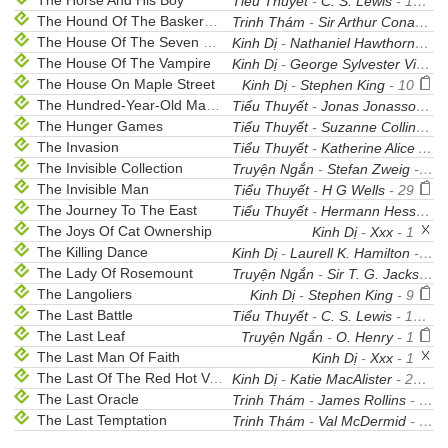
The Horse And His Boy
Tiểu Thuyết
-
C. S. Lewis
- 15
The Hound Of The Baskervilles
Trinh Thám
-
Sir Arthur Conan Doyle
The House Of The Seven Gables
Kinh Dị
-
Nathaniel Hawthorne
- 
The House Of The Vampire
Kinh Dị
-
George Sylvester Viereck
The House On Maple Street
Kinh Dị
-
Stephen King
- 10
The Hundred-Year-Old Man Who Climbed Out Of The Window And Disappeared
Tiểu Thuyết
-
Jonas Jonasson
- 
The Hunger Games
Tiểu Thuyết
-
Suzanne Collins
- 
The Invasion
Tiểu Thuyết
-
Katherine Alice Applegate
The Invisible Collection
Truyện Ngắn
-
Stefan Zweig
- 1
The Invisible Man
Tiểu Thuyết
-
H G Wells
- 29
The Journey To The East
Tiểu Thuyết
-
Hermann Hesse
- 
The Joys Of Cat Ownership
Kinh Dị
-
Xxx
- 1
The Killing Dance
Kinh Dị
-
Laurell K. Hamilton
- 27
The Lady Of Rosemount
Truyện Ngắn
-
Sir T. G. Jackson
-
The Langoliers
Kinh Dị
-
Stephen King
- 9
The Last Battle
Tiểu Thuyết
-
C. S. Lewis
- 16
The Last Leaf
Truyện Ngắn
-
O. Henry
- 1
The Last Man Of Faith
Kinh Dị
-
Xxx
- 1
The Last Of The Red Hot Vampires
Kinh Dị
-
Katie MacAlister
- 24
The Last Oracle
Trinh Thám
-
James Rollins
- 28
The Last Temptation
Trinh Thám
-
Val McDermid
- 23