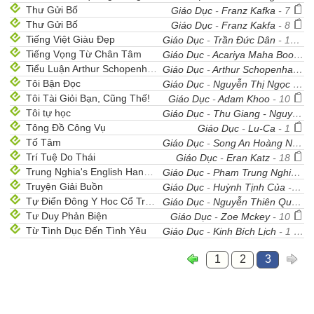
Thư Gửi Bố
Giáo Dục
-
Franz Kafka
- 7
Thư Gửi Bố
Giáo Dục
-
Franz Kakfa
- 8
Tiếng Việt Giàu Đẹp
Giáo Dục
-
Trần Đức Dân
- 12
Tiếng Vọng Từ Chân Tâm
Giáo Dục
-
Acariya Maha Boowa
-
Tiểu Luận Arthur Schopenhauer
Giáo Dục
-
Arthur Schopenhauer
-
Tôi Bận Đọc
Giáo Dục
-
Nguyễn Thị Ngọc Minh
Tôi Tài Giỏi Bạn, Cũng Thế!
Giáo Dục
-
Adam Khoo
- 10
Tôi tự học
Giáo Dục
-
Thu Giang - Nguyễn Duy Cần
Tông Đồ Công Vụ
Giáo Dục
-
Lu-Ca
- 1
Tố Tâm
Giáo Dục
-
Song An Hoàng Ngọc Phách
Trí Tuệ Do Thái
Giáo Dục
-
Eran Katz
- 18
Trung Nghia's English Handbook
Giáo Dục
-
Pham Trung Nghia
- 
Truyện Giải Buồn
Giáo Dục
-
Huỳnh Tịnh Của
- 129
Tự Điển Đông Y Hoc Cổ Truyền
Giáo Dục
-
Nguyễn Thiên Quyển
-
Tư Duy Phản Biện
Giáo Dục
-
Zoe Mckey
- 10
Từ Tình Dục Đến Tình Yêu
Giáo Dục
-
Kinh Bích Lịch
- 1
1
2
3