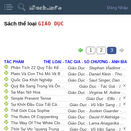
Đăng Nhập
GIÁO DỤC
Sách thể loại
1
2
3
TÁC PHẨM
THỂ LOẠI - TÁC GIẢ - SỐ CHƯƠNG - ẢNH BÌA
Phân Tích 22 Quy Tắc Kể Chuyện Của Pixar
Giáo Dục
-
Stephan Vladimir Bugaj
Plato Và Con Thú Mỏ Vịt Bước Vào Quán Bar
Giáo Dục
-
Daniel Klein
-
Thomas Cathcart
Quốc Gia Khởi Nghiệp
Giáo Dục
-
Saul Singer, Dan Senor
Quý Bà Sang Trọng Và Ông Lão Quét Rác
Giáo Dục
-
Tác Giả
- 1
Sa Mạc Nở Hoa
Giáo Dục
-
Virginia M. Axline
- 26
Simple Present Tense
Giáo Dục
-
Elllo
- 1
Sự Khởi Đầu Của Tất Cả.
Giáo Dục
-
Vũ Văn Sang
- 1
Thế Giới Của Sophie
Giáo Dục
-
Jostein Gaarder
- 2
The Rules Of Copywriting
Giáo Dục
-
David H Aldridge
- 1
The Way Of The White Clouds
Giáo Dục
-
Lama Anagarika Govinda.
Thời Sự Vtv "quang Trung - Nguyễn Huệ"
Giáo Dục
-
Vũ Văn Sang
- 1