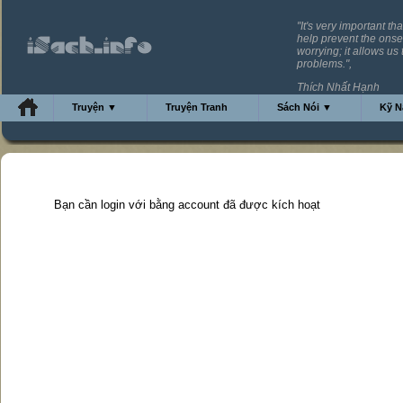
"It's very important th
help prevent the onse
worrying; it allows us 
problems.",
Thích Nhất Hạnh
Truyện ▼
Truyện Tranh
Sách Nói ▼
Kỹ 
Bạn cần login với bằng account đã được kích hoạt