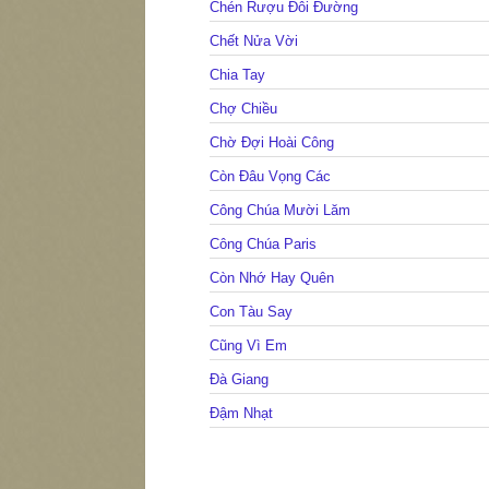
Chén Rượu Đôi Đường
Chết Nửa Vời
Chia Tay
Chợ Chiều
Chờ Đợi Hoài Công
Còn Đâu Vọng Các
Công Chúa Mười Lăm
Công Chúa Paris
Còn Nhớ Hay Quên
Con Tàu Say
Cũng Vì Em
Đà Giang
Đậm Nhạt