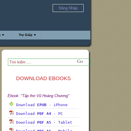
Đăng Nhập
n
h ▼
Trợ Giúp ▼
DOWNLOAD EBOOKS
Ebook: "Tập thơ Vũ Hoàng Chương"
Download
EPUB
- iPhone
Download
PDF A4
- PC
Download
PDF A5
- Tablet