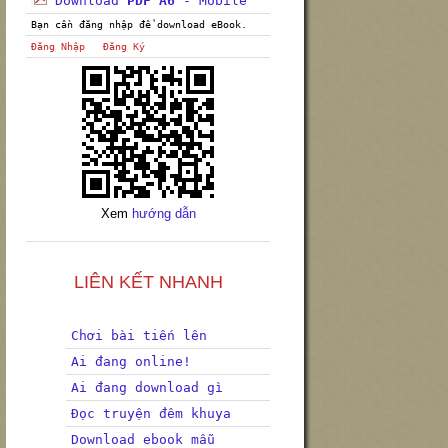
Download
PDF A6
- Mobile
Bạn cần đăng nhập để download eBook.
Đăng Nhập
Đăng Ký
Xem
hướng dẫn
LIÊN KẾT NHANH
Chơi bài tiến lên
Ai đang online!
Ai đang download gì
Đọc truyện đêm khuya
Download ebook mẫu