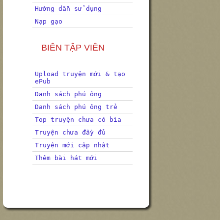
Hướng dẫn sử dụng
Nạp gạo
BIÊN TẬP VIÊN
Upload truyện mới & tạo
ePub
Danh sách phú ông
Danh sách phú ông trẻ
Top truyện chưa có bìa
Truyện chưa đầy đủ
Truyện mới cập nhật
Thêm bài hát mới