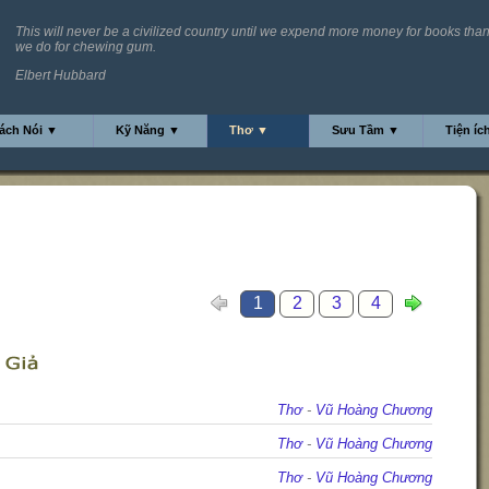
This will never be a civilized country until we expend more money for books tha
we do for chewing gum.
Elbert Hubbard
ách Nói ▼
Kỹ Năng ▼
Thơ ▼
Sưu Tầm ▼
Tiện íc
1
2
3
4
Thơ
-
Vũ Hoàng Chương
Thơ
-
Vũ Hoàng Chương
Thơ
-
Vũ Hoàng Chương