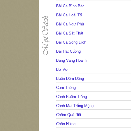
Bài Ca Bình Bắc
Bài Ca Hoài Tố
Bài Ca Ngư Phủ
Bài Ca Sát Thát
Bài Ca Sông Dịch
Bài Hát Cuồng
Bảng Vàng Hoa Tím
Bơ Vơ
Buồn Đêm Đông
Cảm Thông
Cánh Buồm Trắng
Cành Mai Trắng Mộng
Chậm Quá Rồi
Chân Hứng