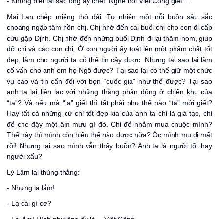
- Không biết tại sao ông ấy chết. Nghe nói Việt Cộng giết…
Mai Lan chép miệng thở dài. Tự nhiên một nỗi buồn sâu sắc
choáng ngập tâm hồn chị. Chị nhớ đến cái buổi chị cho con đi cấp
cứu gặp Định. Chị nhớ đến những buổi Định đi lại thăm nom, giúp
đỡ chị và các con chị. Ở con người ấy toát lên một phẩm chất tốt
đẹp, làm cho người ta có thể tin cậy được. Nhưng tại sao lại làm
cố vấn cho anh em họ Ngô được? Tại sao lại có thể giữ một chức
vụ cao và tin cẩn đối với bọn “quốc gia” như thế được? Tại sao
anh ta lại liên lạc với những thằng phản động ở chiến khu của
“ta”? Và nếu mà “ta” giết thì tất phải như thế nào “ta” mới giết?
Hay tất cả những cử chỉ tốt đẹp kia của anh ta chỉ là giả tạo, chỉ
để che đậy một âm mưu gì đó. Chỉ để nhằm mua chuộc mình?
Thế này thì mình còn hiểu thế nào được nữa? Óc mình mụ đi mất
rồi! Nhưng tại sao mình vẫn thấy buồn? Anh ta là người tốt hay
người xấu?
Lý Lâm lại thủng thẳng:
- Nhưng lạ lắm!
- Lạ cái gì cơ?