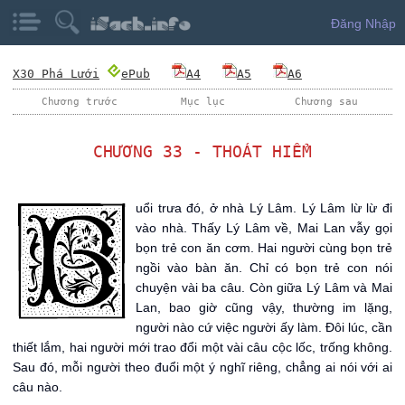
Đăng Nhập
X30 Phá Lưới
ePub
A4
A5
A6
Chương trước
Mục lục
Chương sau
CHƯƠNG 33 - THOÁT HIỂM
B
uổi trưa đó, ở nhà Lý Lâm. Lý Lâm lừ lừ đi
vào nhà. Thấy Lý Lâm về, Mai Lan vẫy gọi
bọn trẻ con ăn cơm. Hai người cùng bọn trẻ
ngồi vào bàn ăn. Chỉ có bọn trẻ con nói
chuyện vài ba câu. Còn giữa Lý Lâm và Mai
Lan, bao giờ cũng vậy, thường im lặng,
người nào cứ việc người ấy làm. Đôi lúc, cần
thiết lắm, hai người mới trao đổi một vài câu cộc lốc, trống không.
Sau đó, mỗi người theo đuổi một ý nghĩ riêng, chẳng ai nói với ai
câu nào.