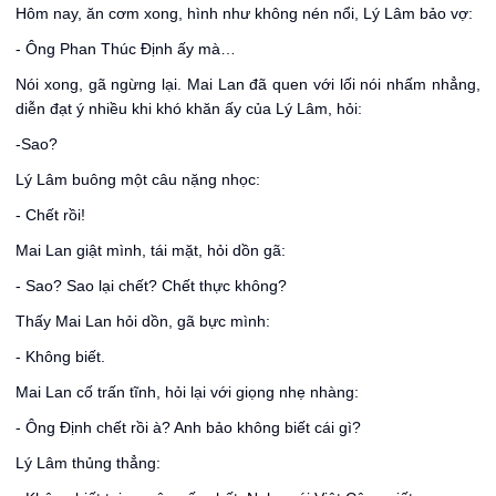
Hôm nay, ăn cơm xong, hình như không nén nổi, Lý Lâm bảo vợ:
- Ông Phan Thúc Định ấy mà…
Nói xong, gã ngừng lại. Mai Lan đã quen với lối nói nhấm nhẳng,
diễn đạt ý nhiều khi khó khăn ấy của Lý Lâm, hỏi:
-Sao?
Lý Lâm buông một câu nặng nhọc:
- Chết rồi!
Mai Lan giật mình, tái mặt, hỏi dồn gã:
- Sao? Sao lại chết? Chết thực không?
Thấy Mai Lan hỏi dồn, gã bực mình:
- Không biết.
Mai Lan cố trấn tĩnh, hỏi lại với giọng nhẹ nhàng:
- Ông Định chết rồi à? Anh bảo không biết cái gì?
Lý Lâm thủng thẳng: