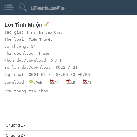
Lời Tình Muộn
Tác giả:
Trần Thị Bảo Châu
Thể loại:
Tiểu Thuyết
Số chương:
14
Phí download:
3 gạo
Nhóm đọc/download:
0 / 1
Số lần đọc/download: 8922 / 21
Cập nhật: 0001-01-01 07:06:30 +0706
Download:
ePub
A4
A5
A6
Xem thông tin ebook
Chương 1 -
Chương 2 -