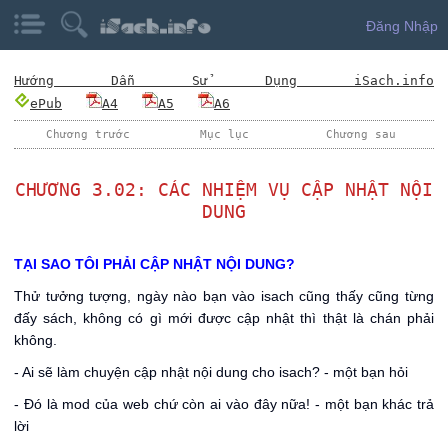
Đăng Nhập
Hướng Dẫn Sử Dụng iSach.info
ePub
A4
A5
A6
Chương trước
Mục lục
Chương sau
CHƯƠNG 3.02: CÁC NHIỆM VỤ CẬP NHẬT NỘI
DUNG
TẠI SAO TÔI PHẢI CẬP NHẬT NỘI DUNG?
Thử tưởng tượng, ngày nào bạn vào isach cũng thấy cũng từng
đấy sách, không có gì mới được cập nhật thì thật là chán phải
không.
- Ai sẽ làm chuyện cập nhật nội dung cho isach? - một bạn hỏi
- Đó là mod của web chứ còn ai vào đây nữa! - một bạn khác trả
lời