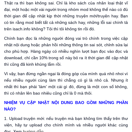
Thật ra thì bạn không sai. Chỉ là kho sách của nhân loại thật vĩ
đại, một hoặc một vài người trong nhóm mod không thể nào có đủ
thời gian để cập nhật kịp thời những truyện mới/truyện hay. Bạn
có tin rằng mod biết tất cả những sách hay, những lỗi sai chính tả
trên isach.info không? Tôi thì tôi không tin rồi đó.
Chính bạn đọc là những người đóng vai trò chính trong việc cập
nhật nội dung hoặc phản hồi những thông tin sai sót, chỉnh sửa lại
cho phù hợp. Hàng ngày có nhiều nghìn lượt bạn đọc vào đọc và
download, chỉ cần 10% trong số này bỏ ra ít thời gian để cập nhật
thì cũng đã kinh khủng lắm rồi.
Vì vậy, bạn đừng ngần ngại là đóng góp của mình quá nhỏ nhoi vì
nếu nhiều người cùng làm thì chẳng có gì là nhỏ cả. Nhưng ít
nhất thì bạn phải 'làm' một cái gì đó, đừng là một con số không,
thì có nhân lên bao nhiêu cũng chỉ là 0 mà thôi.
NHIỆM VỤ CẬP NHẬT NỘI DUNG BAO GỒM NHỮNG PHẦN
NÀO?
1. Upload truyện mới: nếu truyện mà bạn không tìm thấy trên thư
viện, hãy tự upload cho chính mình và nhiều người khác cùng
đọc. Xem
hướng dẫn