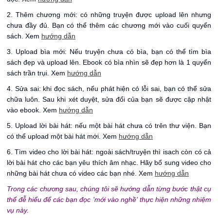
2. Thêm chương mới: có những truyện được upload lên nhưng
chưa đầy đủ. Bạn có thể thêm các chương mới vào cuối quyển
sách. Xem
hướng dẫn
3. Upload bìa mới: Nếu truyện chưa có bìa, bạn có thể tìm bìa
sách đẹp và upload lên. Ebook có bìa nhìn sẽ đẹp hơn là 1 quyển
sách trần trụi. Xem
hướng dẫn
4. Sửa sai: khi đọc sách, nếu phát hiện có lỗi sai, bạn có thể sửa
chữa luôn. Sau khi xét duyệt, sửa đổi của bạn sẽ được cập nhật
vào ebook. Xem
hướng dẫn
5. Upload lời bài hát: nếu một bài hát chưa có trên thư viện. Bạn
có thể upload một bài hát mới. Xem
hướng dẫn
6. Tìm video cho lời bài hát: ngoài sách/truyện thì isach còn có cả
lời bài hát cho các bạn yêu thích âm nhạc. Hãy bổ sung video cho
những bài hát chưa có video các bạn nhé. Xem
hướng dẫn
Trong các chương sau, chúng tôi sẽ hướng dẫn từng bước thật cụ
thể đễ hiểu để các bạn đọc 'mới vào nghề' thực hiện những nhiệm
vụ này.