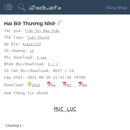
Đăng Nhập
Hai Bờ Thương Nhớ
Tác giả:
Trần Thị Bảo Châu
Thể loại:
Tiểu Thuyết
Up bìa:
Azazel123
Số chương:
15
Phí download:
3 gạo
Nhóm đọc/download:
0 / 1
Số lần đọc/download: 8637 / 24
Cập nhật: 2021-08-28 15:42:56 +0700
Download:
ePub
A4
A5
A6
Xem thông tin ebook
MỤC LỤC
Chương 1 -