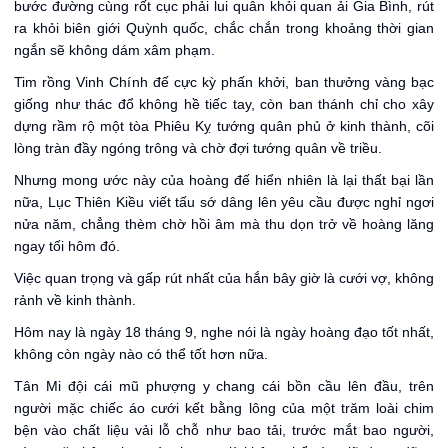
bước đường cùng rốt cục phải lui quân khỏi quan ải Gia Bình, rút
ra khỏi biên giới Quỳnh quốc, chắc chắn trong khoảng thời gian
ngắn sẽ không dám xâm phạm.
Tim rồng Vinh Chính đế cực kỳ phấn khởi, ban thưởng vàng bạc
giống như thác đổ không hề tiếc tay, còn ban thánh chỉ cho xây
dựng rầm rộ một tòa Phiêu Kỵ tướng quân phủ ở kinh thành, cõi
lòng tràn đầy ngóng trông và chờ đợi tướng quân về triều.
Nhưng mong ước này của hoàng đế hiển nhiên là lại thất bại lần
nữa, Lục Thiên Kiều viết tấu sớ dâng lên yêu cầu được nghỉ ngơi
nửa năm, chẳng thèm chờ hồi âm mà thu dọn trở về hoàng lăng
ngay tối hôm đó.
Việc quan trọng và gấp rút nhất của hắn bây giờ là cưới vợ, không
rảnh về kinh thành.
Hôm nay là ngày 18 tháng 9, nghe nói là ngày hoàng đạo tốt nhất,
không còn ngày nào có thể tốt hơn nữa.
Tân Mi đội cái mũ phượng y chang cái bồn cầu lên đầu, trên
người mặc chiếc áo cưới kết bằng lông của một trăm loài chim
bện vào chất liệu vải lỗ chỗ như bao tải, trước mắt bao người,