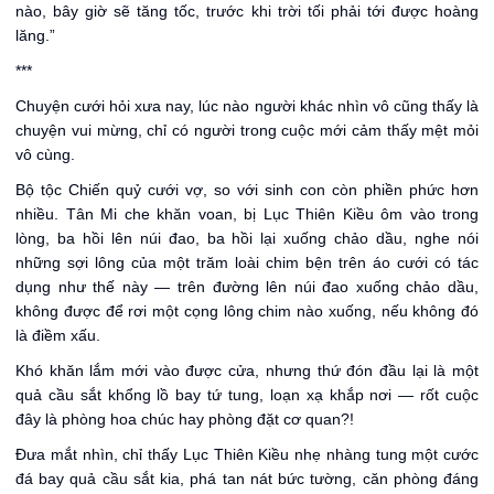
nào, bây giờ sẽ tăng tốc, trước khi trời tối phải tới được hoàng
lăng.”
***
Chuyện cưới hỏi xưa nay, lúc nào người khác nhìn vô cũng thấy là
chuyện vui mừng, chỉ có người trong cuộc mới cảm thấy mệt mỏi
vô cùng.
Bộ tộc Chiến quỷ cưới vợ, so với sinh con còn phiền phức hơn
nhiều. Tân Mi che khăn voan, bị Lục Thiên Kiều ôm vào trong
lòng, ba hồi lên núi đao, ba hồi lại xuống chảo dầu, nghe nói
những sợi lông của một trăm loài chim bện trên áo cưới có tác
dụng như thế này — trên đường lên núi đao xuống chảo dầu,
không được để rơi một cọng lông chim nào xuống, nếu không đó
là điềm xấu.
Khó khăn lắm mới vào được cửa, nhưng thứ đón đầu lại là một
quả cầu sắt khổng lồ bay tứ tung, loạn xạ khắp nơi — rốt cuộc
đây là phòng hoa chúc hay phòng đặt cơ quan?!
Đưa mắt nhìn, chỉ thấy Lục Thiên Kiều nhẹ nhàng tung một cước
đá bay quả cầu sắt kia, phá tan nát bức tường, căn phòng đáng