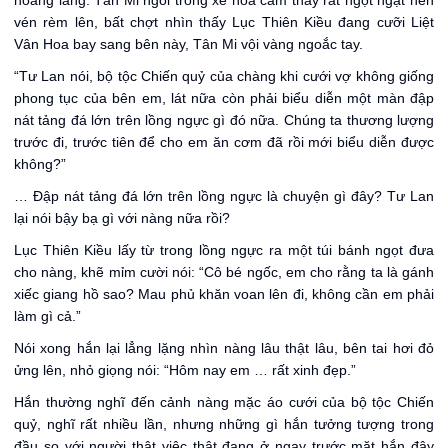
hoàng lăng. Tân Mi ngồi trong xe hoa cảm thấy rất ngột ngạt nên
vén rèm lên, bất chợt nhìn thấy Lục Thiên Kiều đang cưỡi Liệt
Vân Hoa bay sang bên này, Tân Mi vội vàng ngoắc tay.
“Tư Lan nói, bộ tộc Chiến quỷ của chàng khi cưới vợ không giống
phong tục của bên em, lát nữa còn phải biểu diễn một màn đập
nát tảng đá lớn trên lồng ngực gì đó nữa. Chúng ta thương lượng
trước đi, trước tiên để cho em ăn cơm đã rồi mới biểu diễn được
không?”
… Đập nát tảng đá lớn trên lồng ngực là chuyện gì đây? Tư Lan
lại nói bậy bạ gì với nàng nữa rồi?
Lục Thiên Kiều lấy từ trong lồng ngực ra một túi bánh ngọt đưa
cho nàng, khẽ mỉm cười nói: “Cô bé ngốc, em cho rằng ta là gánh
xiếc giang hồ sao? Mau phủ khăn voan lên đi, không cần em phải
làm gì cả.”
Nói xong hắn lại lẳng lặng nhìn nàng lâu thật lâu, bên tai hơi đỏ
ửng lên, nhỏ giọng nói: “Hôm nay em … rất xinh đẹp.”
Hắn thường nghĩ đến cảnh nàng mặc áo cưới của bộ tộc Chiến
quỷ, nghĩ rất nhiều lần, nhưng những gì hắn tưởng tượng trong
đầu so với người thật việc thật đang ở ngay trước mặt hắn đây