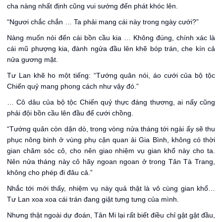
cha nàng nhất định cũng vui sướng đến phát khóc lên.
“Ngươi chắc chắn … Ta phải mang cái này trong ngày cưới?”
Nàng muốn nói đến cái bồn cầu kia … Không đúng, chính xác là
cái mũ phượng kia, đành ngửa đầu lên khẽ bóp trán, che kín cả
nửa gương mặt.
Tư Lan khẽ ho một tiếng: “Tướng quân nói, áo cưới của bộ tộc
Chiến quỷ mang phong cách như vậy đó.”
… Cô dâu của bộ tộc Chiến quỷ thực đáng thương, ai nấy cũng
phải đội bồn cầu lên đầu để cưới chồng.
“Tướng quân còn dặn dò, trong vòng nửa tháng tới ngài ấy sẽ thu
phục nông binh ở vùng phụ cận quan ải Gia Bình, không có thời
gian chăm sóc cô, cho nên giao nhiệm vụ gian khổ này cho ta.
Nên nửa tháng này cô hãy ngoan ngoan ở trong Tân Tà Trang,
không cho phép đi đâu cả.”
Nhắc tới mới thấy, nhiệm vụ này quả thật là vô cùng gian khổ…
Tư Lan xoa xoa cái trán đang giật tưng tưng của mình.
Nhưng thật ngoài dự đoán, Tân Mi lại rất biết điều chỉ gật gật đầu,