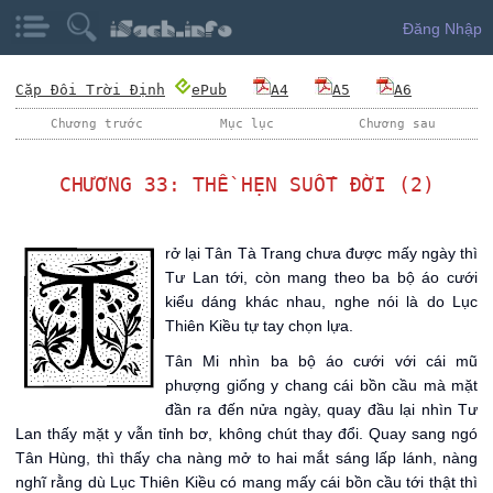
Đăng Nhập
Cặp Đôi Trời Định
ePub
A4
A5
A6
Chương trước
Mục lục
Chương sau
CHƯƠNG 33: THỀ HẸN SUỐT ĐỜI (2)
T
rở lại Tân Tà Trang chưa được mấy ngày thì
Tư Lan tới, còn mang theo ba bộ áo cưới
kiểu dáng khác nhau, nghe nói là do Lục
Thiên Kiều tự tay chọn lựa.
Tân Mi nhìn ba bộ áo cưới với cái mũ
phượng giống y chang cái bồn cầu mà mặt
đần ra đến nửa ngày, quay đầu lại nhìn Tư
Lan thấy mặt y vẫn tỉnh bơ, không chút thay đổi. Quay sang ngó
Tân Hùng, thì thấy cha nàng mở to hai mắt sáng lấp lánh, nàng
nghĩ rằng dù Lục Thiên Kiều có mang mấy cái bồn cầu tới thật thì