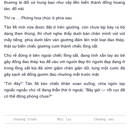
thương bị đối xử hung bạo như vậy liền biến thành đống hoang
tàn, đổ nát.
Thì ra … Phòng hoa chúc ở phía sau.
Tân Mi mới vừa được đặt ở trên giường, còn chưa kịp bày ra bộ
dạng thẹn thùng, thì chợt nghe thấy dưới bàn chân mình vút vút
mấy tiếng, phía dưới tấm ván giường đâm lên một loạt đao thép,
thật sự biến chiếc giường cưới thành chiếc lồng sắt.
Chú rể đứng ở bên ngoài chiếc lồng sắt, đang tính xắn tay áo bẻ
gãy đống đao thép kia để vào với người đẹp thì người đẹp đang ở
trong lồng sắt kia đã sớm giậm chân giận dữ, tung một cước đá
gãy sạch sẽ đống gươm đao chướng mắt trước mặt.
“Tới đây!” Tân Mi kéo chiếc khăn voan xuống, chìa ngón tay
ngoắc ngoắc chú rể đang thẫn thờ ở ngoài, “Bây giờ — rốt cục đã
có thể động phòng chưa?”
Chương trước
Mục lục
Chương sau