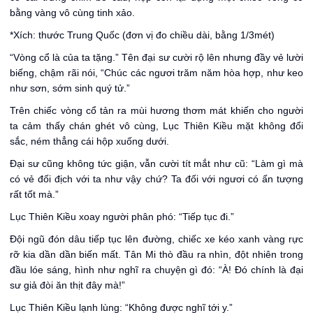
bằng vàng vô cùng tinh xảo.
*Xích: thước Trung Quốc (đơn vị đo chiều dài, bằng 1/3mét)
“Vòng cổ là của ta tặng.” Tên đại sư cười rộ lên nhưng đầy vẻ lười
biếng, chậm rãi nói, “Chúc các ngươi trăm năm hòa hợp, như keo
như sơn, sớm sinh quý tử.”
Trên chiếc vòng cổ tản ra mùi hương thơm mát khiến cho người
ta cảm thấy chán ghét vô cùng, Lục Thiên Kiều mặt không đổi
sắc, ném thẳng cái hộp xuống dưới.
Đại sư cũng không tức giận, vẫn cười tít mắt như cũ: “Làm gì mà
có vẻ đối địch với ta như vậy chứ? Ta đối với ngươi có ấn tượng
rất tốt mà.”
Lục Thiên Kiều xoay người phân phó: “Tiếp tục đi.”
Đội ngũ đón dâu tiếp tục lên đường, chiếc xe kéo xanh vàng rực
rỡ kia dần dần biến mất. Tân Mi thò đầu ra nhìn, đột nhiên trong
đầu lóe sáng, hình như nghĩ ra chuyện gì đó: “À! Đó chính là đại
sư giả đòi ăn thịt đây mà!”
Lục Thiên Kiều lạnh lùng: “Không được nghĩ tới y.”