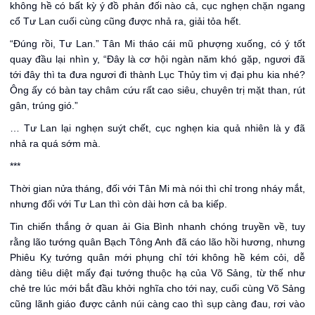
không hề có bất kỳ ý đồ phản đối nào cả, cục nghẹn chặn ngang
cổ Tư Lan cuối cùng cũng được nhả ra, giải tỏa hết.
“Đúng rồi, Tư Lan.” Tân Mi tháo cái mũ phượng xuống, có ý tốt
quay đầu lại nhìn y, “Đây là cơ hội ngàn năm khó gặp, ngươi đã
tới đây thì ta đưa ngươi đi thành Lục Thủy tìm vị đại phu kia nhé?
Ông ấy có bàn tay châm cứu rất cao siêu, chuyên trị mặt than, rút
gân, trúng gió.”
… Tư Lan lại nghẹn suýt chết, cục nghẹn kia quả nhiên là y đã
nhả ra quá sớm mà.
***
Thời gian nửa tháng, đối với Tân Mi mà nói thì chỉ trong nháy mắt,
nhưng đối với Tư Lan thì còn dài hơn cả ba kiếp.
Tin chiến thắng ở quan ải Gia Bình nhanh chóng truyền về, tuy
rằng lão tướng quân Bạch Tông Anh đã cáo lão hồi hương, nhưng
Phiêu Kỵ tướng quân mới phụng chỉ tới không hề kém cỏi, dễ
dàng tiêu diệt mấy đại tướng thuộc hạ của Võ Sảng, từ thế như
chẻ tre lúc mới bắt đầu khởi nghĩa cho tới nay, cuối cùng Võ Sảng
cũng lãnh giáo được cảnh núi càng cao thì sụp càng đau, rơi vào