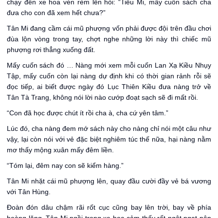
chạy đến xe hoa vén rèm lên hỏi: “Tiểu Mi, mấy cuốn sách cha
đưa cho con đã xem hết chưa?”
Tân Mi đang cầm cái mũ phượng vốn phải được đội trên đầu chơi
đùa lộn vòng trong tay, chợt nghe những lời này thì chiếc mũ
phượng rơi thẳng xuống đất.
Mấy cuốn sách đó … Nàng mới xem mỗi cuốn Lan Xạ Kiều Nhụy
Tập, mấy cuốn còn lại nàng dự định khi có thời gian rảnh rỗi sẽ
đọc tiếp, ai biết được ngày đó Lục Thiên Kiều đưa nàng trở về
Tân Tà Trang, không nói lời nào cướp đoạt sạch sẽ đi mất rồi.
“Con đã học được chút ít rồi cha à, cha cứ yên tâm.”
Lúc đó, cha nàng đem mớ sách này cho nàng chỉ nói một câu như
vậy, lại còn nói với vẻ đặc biệt nghiêm túc thế nữa, hại nàng nằm
mơ thấy mộng xuân mấy đêm liền.
“Tóm lại, đêm nay con sẽ kiểm hàng.”
Tân Mi nhặt cái mũ phượng lên, quay đầu cười đầy vẻ bá vương
với Tân Hùng.
Đoàn đón dâu chậm rãi rốt cục cũng bay lên trời, bay về phía