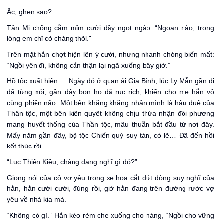
Ặc, ghen sao?
Tân Mi chống cằm mỉm cười đầy ngọt ngào: “Ngoan nào, trong
lòng em chỉ có chàng thôi.”
Trên mặt hắn chợt hiện lên ý cười, nhưng nhanh chóng biến mất:
“Ngồi yên đi, không cẩn thận lại ngã xuống bây giờ.”
Hồ tộc xuất hiện … Ngày đó ở quan ải Gia Bình, lúc Ly Mẫn gần đi
đã từng nói, gần đây bọn họ đã rục rịch, khiến cho mẹ hắn vô
cùng phiền não. Một bên khăng khăng nhận mình là hậu duệ của
Thần tộc, một bên kiên quyết không chịu thừa nhận đối phương
mang huyết thống của Thần tộc, mâu thuẫn bắt đầu từ nơi đây.
Mấy năm gần đây, bộ tộc Chiến quỷ suy tàn, có lẽ… Đã đến hồi
kết thúc rồi.
“Lục Thiên Kiều, chàng đang nghĩ gì đó?”
Giọng nói của cô vợ yêu trong xe hoa cắt đứt dòng suy nghĩ của
hắn, hắn cười cười, đúng rồi, giờ hắn đang trên đường rước vợ
yêu về nhà kia mà.
“Không có gì.” Hắn kéo rèm che xuống cho nàng, “Ngồi cho vững