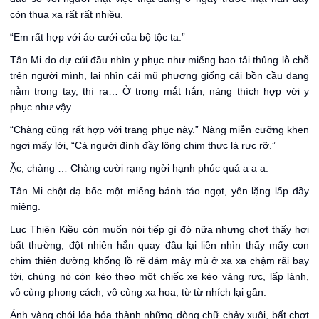
còn thua xa rất rất nhiều.
“Em rất hợp với áo cưới của bộ tộc ta.”
Tân Mi do dự cúi đầu nhìn y phục như miếng bao tải thủng lỗ chỗ
trên người mình, lại nhìn cái mũ phượng giống cái bồn cầu đang
nằm trong tay, thì ra… Ở trong mắt hắn, nàng thích hợp với y
phục như vậy.
“Chàng cũng rất hợp với trang phục này.” Nàng miễn cưỡng khen
ngợi mấy lời, “Cả người đính đầy lông chim thực là rực rỡ.”
Ặc, chàng … Chàng cười rạng ngời hạnh phúc quá a a a.
Tân Mi chột dạ bốc một miếng bánh táo ngọt, yên lặng lấp đầy
miệng.
Lục Thiên Kiều còn muốn nói tiếp gì đó nữa nhưng chợt thấy hơi
bất thường, đột nhiên hắn quay đầu lại liền nhìn thấy mấy con
chim thiên đường khổng lồ rẽ đám mây mù ở xa xa chậm rãi bay
tới, chúng nó còn kéo theo một chiếc xe kéo vàng rực, lấp lánh,
vô cùng phong cách, vô cùng xa hoa, từ từ nhích lại gần.
Ánh vàng chói lóa hóa thành những dòng chữ chảy xuôi, bất chợt