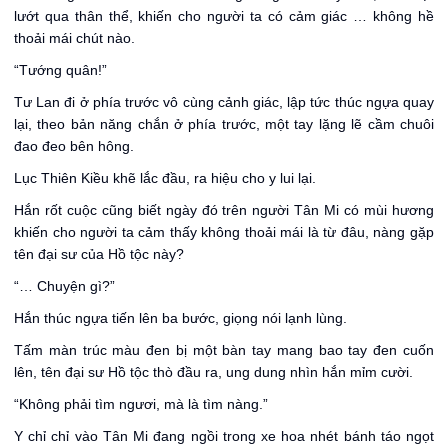
lướt qua thân thể, khiến cho người ta có cảm giác … không hề
thoải mái chút nào.
“Tướng quân!”
Tư Lan đi ở phía trước vô cùng cảnh giác, lập tức thúc ngựa quay
lại, theo bản năng chắn ở phía trước, một tay lặng lẽ cầm chuôi
đao đeo bên hông.
Lục Thiên Kiều khẽ lắc đầu, ra hiệu cho y lui lại.
Hắn rốt cuộc cũng biết ngày đó trên người Tân Mi có mùi hương
khiến cho người ta cảm thấy không thoải mái là từ đâu, nàng gặp
tên đại sư của Hồ tộc này?
“… Chuyện gì?”
Hắn thúc ngựa tiến lên ba bước, giọng nói lạnh lùng.
Tấm màn trúc màu đen bị một bàn tay mang bao tay đen cuốn
lên, tên đại sư Hồ tộc thò đầu ra, ung dung nhìn hắn mỉm cười.
“Không phải tìm ngươi, mà là tìm nàng.”
Y chỉ chỉ vào Tân Mi đang ngồi trong xe hoa nhét bánh táo ngọt