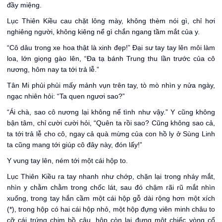
đầy miệng.
Lục Thiên Kiều cau chặt lông mày, không thèm nói gì, chỉ hơi
nghiêng người, không kiêng nể gì chắn ngang tầm mắt của y.
“Cô dâu trong xe hoa thật là xinh đẹp!” Đại sư tay tay lên môi làm
loa, lớn giọng gào lên, “Đa tạ bánh Trung thu lần trước của cô
nương, hôm nay ta tới trả lễ.”
Tân Mi phủi phủi mấy mảnh vụn trên tay, tò mò nhìn y nửa ngày,
ngạc nhiên hỏi: “Ta quen ngươi sao?”
“Ái chà, sao cô nương lại không nể tình như vậy.” Y cũng không
bận tâm, chỉ cười cười hỏi, “Quên ta rồi sao? Cũng không sao cả,
ta tới trả lễ cho cô, ngay cả quà mừng của con hồ ly ở Sùng Linh
ta cũng mang tới giúp cô đây này, đón lấy!”
Y vung tay lên, ném tới một cái hộp to.
Lục Thiên Kiều ra tay nhanh như chớp, chặn lại trong nháy mắt,
nhìn y chằm chằm trong chốc lát, sau đó chậm rãi rũ mắt nhìn
xuống, trong tay hắn cầm một cái hộp gỗ dài rộng hơn một xích
(*), trong hộp có hai cái hộp nhỏ, một hộp đựng viên minh châu to
cỡ cái trứng chim bồ câu, hộp còn lại đựng một chiếc vòng cổ