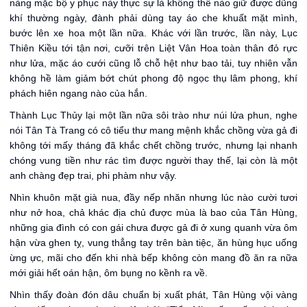
nàng mặc bộ y phục này thực sự là không thể nào giữ được dũng
khí thường ngày, đành phải dùng tay áo che khuất mặt mình,
bước lên xe hoa một lần nữa. Khác với lần trước, lần này, Lục
Thiên Kiều tới tận nơi, cưỡi trên Liệt Vân Hoa toàn thân đỏ rực
như lửa, mặc áo cưới cũng lỗ chỗ hệt như bao tải, tuy nhiên vẫn
không hề làm giảm bớt chút phong độ ngọc thụ lâm phong, khí
phách hiên ngang nào của hắn.
Thành Lục Thủy lại một lần nữa sôi trào như núi lửa phun, nghe
nói Tân Tà Trang có cô tiểu thư mang mệnh khắc chồng vừa gả đi
không tới mấy tháng đã khắc chết chồng trước, nhưng lại nhanh
chóng vung tiền như rác tìm được người thay thế, lại còn là một
anh chàng đẹp trai, phi phàm như vậy.
Nhìn khuôn mặt già nua, đầy nếp nhăn nhưng lúc nào cười tươi
như nở hoa, chả khác địa chủ được mùa là bao của Tân Hùng,
những gia đình có con gái chưa được gả đi ở xung quanh vừa ôm
hận vừa ghen tỵ, vung thẳng tay trên bàn tiệc, ăn hùng hục uống
ừng ực, mãi cho đến khi nhà bếp không còn mang đồ ăn ra nữa
mới giải hết oán hận, ôm bụng no kềnh ra về.
Nhìn thấy đoàn đón dâu chuẩn bị xuất phát, Tân Hùng vội vàng