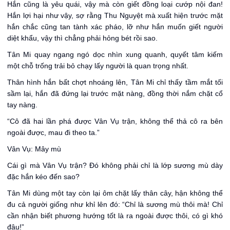
Hắn cũng là yêu quái, vậy mà còn giết đồng loại cướp nội đan!
Hắn lợi hại như vậy, sợ rằng Thu Nguyệt mà xuất hiện trước mặt
hắn chắc cũng tan tành xác pháo, lỡ như hắn muốn giết người
diệt khẩu, vậy thì chẳng phải hỏng bét rồi sao.
Tân Mi quay ngang ngó dọc nhìn xung quanh, quyết tâm kiếm
một chỗ trống trải bỏ chạy lấy người là quan trọng nhất.
Thân hình hắn bất chợt nhoáng lên, Tân Mi chỉ thấy tầm mắt tối
sầm lại, hắn đã đứng lại trước mặt nàng, đồng thời nắm chặt cổ
tay nàng.
“Cô đã hai lần phá được Vân Vụ trận, không thể thả cô ra bên
ngoài được, mau đi theo ta.”
Vân Vụ: Mây mù
Cái gì mà Vân Vụ trận? Đó không phải chỉ là lớp sương mù dày
đặc hắn kéo đến sao?
Tân Mi dùng một tay còn lại ôm chặt lấy thân cây, hận không thể
đu cả người giống như khỉ lên đó: “Chỉ là sương mù thôi mà! Chỉ
cần nhận biết phương hướng tốt là ra ngoài được thôi, có gì khó
đâu!”