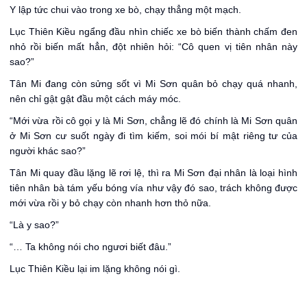
Y lập tức chui vào trong xe bò, chạy thẳng một mạch.
Lục Thiên Kiều ngẩng đầu nhìn chiếc xe bò biến thành chấm đen
nhỏ rồi biến mất hẳn, đột nhiên hỏi: “Cô quen vị tiên nhân này
sao?”
Tân Mi đang còn sửng sốt vì Mi Sơn quân bỏ chạy quá nhanh,
nên chỉ gật gật đầu một cách máy móc.
“Mới vừa rồi cô gọi y là Mi Sơn, chẳng lẽ đó chính là Mi Sơn quân
ở Mi Sơn cư suốt ngày đi tìm kiếm, soi mói bí mật riêng tư của
người khác sao?”
Tân Mi quay đầu lặng lẽ rơi lệ, thì ra Mi Sơn đại nhân là loại hình
tiên nhân bà tám yếu bóng vía như vậy đó sao, trách không được
mới vừa rồi y bỏ chạy còn nhanh hơn thỏ nữa.
“Là y sao?”
“… Ta không nói cho ngươi biết đâu.”
Lục Thiên Kiều lại im lặng không nói gì.