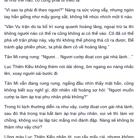
là như thế nào, cô cũng phải đi theo ta.”
“Vì sao ta phải đi theo ngươi?” Nàng ra sức vùng vẫy, nhưng ngón
tay hắn giống như mấy gọng sắt, không hề nhúc nhích một tí nào.
“Vân Vụ trận do ta bố trí xung quanh hoàng lăng, ngoại trừ ta thì
không người nào có thể ra cũng không ai có thể vào. Cô đã có thể
phá vỡ trận pháp này, vậy thì không thể phóng thả cô ra được. Để
tránh gặp phiền phức, ta phải đem cô về hoàng lăng.”
Tân Mi rưng rưng: “Ngươi… Ngươi cướp đoạt con gái nhà lành…”
Lục Thiên Kiều không thèm nói dài dòng, ôm ngang eo nàng nhấc
lên, xoay người sải bước đi.
Tân Mi vẫn đang rưng rưng, ngẩng đầu nhìn thấy mặt hắn, cũng
không biết suy nghĩ gì, đột nhiên rất hoảng sợ hỏi: “Ngươi muốn
cướp ta làm áp trại phu nhân phải không?”
Trong hí kịch thường diễn ra như vậy, cướp đoạt con gái nhà lành,
sau đó thả trong trại bắt làm áp trại phu nhân, vui vẻ thì làm vợ
chồng, không vui lại lập tức mắng mỏ đánh đập. Nàng sẽ không bi
thảm như vậy chứ?
Lông mày Lục Thiên Kiều nhăn tít, run rẩy mấy cái, nhưng không