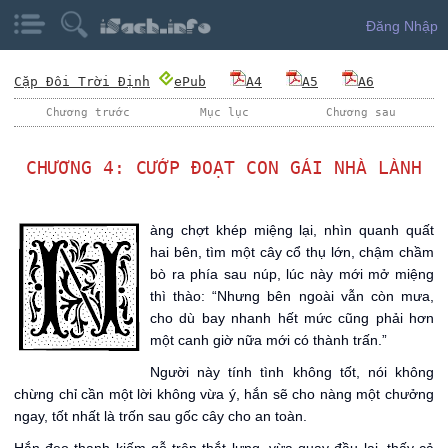
Đăng Nhập
Cặp Đôi Trời Định
ePub
A4
A5
A6
Chương trước
Mục lục
Chương sau
CHƯƠNG 4: CƯỚP ĐOẠT CON GÁI NHÀ LÀNH
N
àng chợt khép miệng lại, nhìn quanh quất
hai bên, tìm một cây cổ thụ lớn, chậm chầm
bò ra phía sau núp, lúc này mới mở miệng
thì thào: “Nhưng bên ngoài vẫn còn mưa,
cho dù bay nhanh hết mức cũng phải hơn
một canh giờ nữa mới có thành trấn.”
Người này tính tình không tốt, nói không
chừng chỉ cần một lời không vừa ý, hắn sẽ cho nàng một chưởng
ngay, tốt nhất là trốn sau gốc cây cho an toàn.