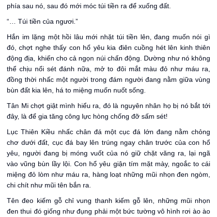
phía sau nó, sau đó mới móc túi tiền ra để xuống đất.
“… Túi tiền của ngươi.”
Hắn im lặng một hồi lâu mới nhặt túi tiền lên, đang muốn nói gì
đó, chợt nghe thấy con hổ yêu kia điên cuồng hét lên kinh thiên
động địa, khiến cho cả ngọn núi chấn động. Dường như nó không
thể chịu nổi sét đánh nữa, mở to đôi mắt màu đỏ như máu ra,
đồng thời nhấc một người trong đám người đang nằm giữa vùng
bùn đất kia lên, há to miệng muốn nuốt sống.
Tân Mi chợt giật mình hiểu ra, đó là nguyên nhân họ bị nó bắt tới
đây, là để gia tăng công lực hòng chống đỡ sấm sét!
Lục Thiên Kiều nhấc chân đá một cục đá lớn đang nằm chỏng
chơ dưới đất, cục đá bay lên trúng ngay chân trước của con hổ
yêu, người đang bị móng vuốt của nó giữ chặt văng ra, lại ngã
vào vũng bùn lầy lội. Con hổ yêu giận tím mặt mày, ngoắc to cái
miệng đỏ lòm như máu ra, hàng loạt những mũi nhọn đen ngòm,
chi chít như mũi tên bắn ra.
Tên đeo kiếm gỗ chỉ vung thanh kiếm gỗ lên, những mũi nhọn
đen thui đó giống như đụng phải một bức tường vô hình rơi ào ào