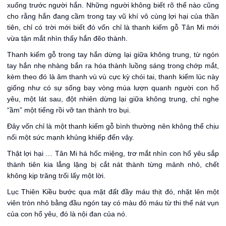
xuống trước người hắn. Những người không biết rõ thể nào cũng
cho rằng hắn đang cầm trong tay vũ khí vô cùng lợi hại của thần
tiên, chỉ có trời mới biết đó vốn chỉ là thanh kiếm gỗ Tân Mi mới
vừa tận mắt nhìn thấy hắn đẽo thành.
Thanh kiếm gỗ trong tay hắn dừng lại giữa không trung, từ ngón
tay hắn nhẹ nhàng bắn ra hóa thành luồng sáng trong chớp mắt,
kèm theo đó là âm thanh vù vù cực kỳ chói tai, thanh kiếm lúc này
giống như có sự sống bay vòng múa lượn quanh người con hổ
yêu, một lát sau, đột nhiên dừng lại giữa không trung, chỉ nghe
“ầm” một tiếng rồi vỡ tan thành tro bụi.
Đây vốn chỉ là một thanh kiếm gỗ bình thường nên không thể chịu
nổi một sức mạnh khủng khiếp đến vậy.
Thật lợi hại … Tân Mi há hốc miệng, trơ mắt nhìn con hổ yêu sắp
thành tiên kia lẳng lặng bị cắt nát thành từng mảnh nhỏ, chết
không kịp trăng trối lấy một lời.
Lục Thiên Kiều bước qua mặt đất đầy máu thịt đó, nhặt lên một
viên tròn nhỏ bằng đầu ngón tay có màu đỏ máu từ thi thể nát vụn
của con hổ yêu, đó là nội đan của nó.