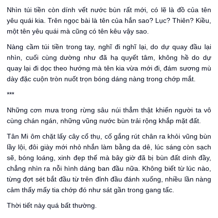
Nhìn túi tiền còn dính vết nước bùn rất mới, có lẽ là đồ của tên
yêu quái kia. Trên ngọc bài là tên của hắn sao? Lục? Thiên? Kiều,
một tên yêu quái mà cũng có tên kêu vậy sao.
Nàng cầm túi tiền trong tay, nghĩ đi nghĩ lại, do dự quay đầu lại
nhìn, cuối cùng dường như đã hạ quyết tâm, không hề do dự
quay lại đi dọc theo hướng mà tên kia vừa mới đi, đám sương mù
dày đặc cuộn tròn nuốt trọn bóng dáng nàng trong chớp mắt.
***
Những cơn mưa trong rừng sâu núi thẳm thật khiến người ta vô
cùng chán ngán, những vũng nước bùn trải rộng khắp mặt đất.
Tân Mi ôm chặt lấy cây cổ thụ, cố gắng rút chân ra khỏi vũng bùn
lầy lội, đôi giày mới nhỏ nhắn làm bằng da dê, lúc sáng còn sạch
sẽ, bóng loáng, xinh đẹp thế mà bây giờ đã bị bùn đất dính đầy,
chẳng nhìn ra nỗi hình dáng ban đầu nữa. Không biết từ lúc nào,
từng đợt sét bắt đầu từ trên đỉnh đầu đánh xuống, nhiều lần nàng
cảm thấy mấy tia chớp đó như sát gần trong gang tấc.
Thời tiết này quá bất thường.