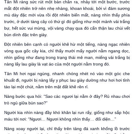
Tân Mi ráng sức rút một bàn chân ra, nhảy tới một bước, trước
mắt đột nhiên trở nên nhẹ nhàng, khoan khoái, bởi vì đám sương
mù dày đặc mới vừa rồi đột nhiên biến mất, nàng nhìn thấy phía
trước, ở dưới tàng cây có thứ gì đó giống như một mảnh vải trắng
bự, hết sức vui mừng, vội vàng chạy qua đó cẩn thận lau chùi vết
bùn dính đặc trên giày.
Đột nhiên bên cạnh có người khẽ hừ một tiếng, nàng ngạc nhiên
vòng qua gốc cây kia, chỉ thấy mười mấy người nằm ngang dọc,
nhìn giống như đang trong trạng thái mê man, miếng vải trắng bị
nàng lấy lau giày là vạt áo của một người nằm trong đó.
Tân Mi hơi ngại ngùng, nhanh chóng nhét nó vào một góc che
khuất đi, người bị nàng lấy y phục lau giày dường như hơi hơi tỉnh
táo lại một chút, nằm trên mặt đất khẽ rên rỉ.
Nàng bước qua hỏi: “Sao các ngươi lại nằm ở đây? Rủ nhau chơi
trò ngủ giữa bùn sao?”
Người kia nhìn nàng đầy khó khăn lại run rẩy, giống như sắp hộc
máu tới nơi: “Ngươi… Ngươi không nhìn thấy… đối diện…”
Nàng xoay người lại, chỉ thấy trên tảng đá xanh khổng lồ trước