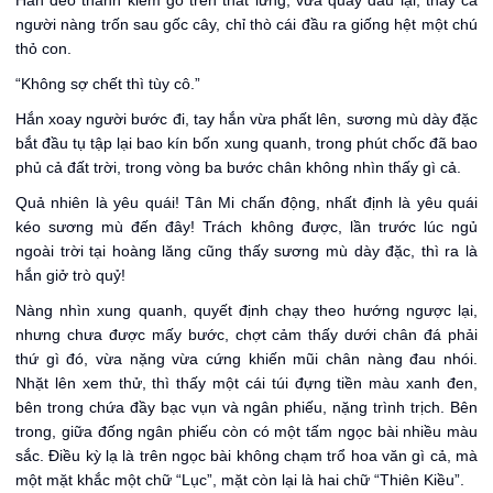
Hắn đeo thanh kiếm gỗ trên thắt lưng, vừa quay đầu lại, thấy cả
người nàng trốn sau gốc cây, chỉ thò cái đầu ra giống hệt một chú
thỏ con.
“Không sợ chết thì tùy cô.”
Hắn xoay người bước đi, tay hắn vừa phất lên, sương mù dày đặc
bắt đầu tụ tập lại bao kín bốn xung quanh, trong phút chốc đã bao
phủ cả đất trời, trong vòng ba bước chân không nhìn thấy gì cả.
Quả nhiên là yêu quái! Tân Mi chấn động, nhất định là yêu quái
kéo sương mù đến đây! Trách không được, lần trước lúc ngủ
ngoài trời tại hoàng lăng cũng thấy sương mù dày đặc, thì ra là
hắn giở trò quỷ!
Nàng nhìn xung quanh, quyết định chạy theo hướng ngược lại,
nhưng chưa được mấy bước, chợt cảm thấy dưới chân đá phải
thứ gì đó, vừa nặng vừa cứng khiến mũi chân nàng đau nhói.
Nhặt lên xem thử, thì thấy một cái túi đựng tiền màu xanh đen,
bên trong chứa đầy bạc vụn và ngân phiếu, nặng trình trịch. Bên
trong, giữa đống ngân phiếu còn có một tấm ngọc bài nhiều màu
sắc. Điều kỳ lạ là trên ngọc bài không chạm trổ hoa văn gì cả, mà
một mặt khắc một chữ “Lục”, mặt còn lại là hai chữ “Thiên Kiều”.