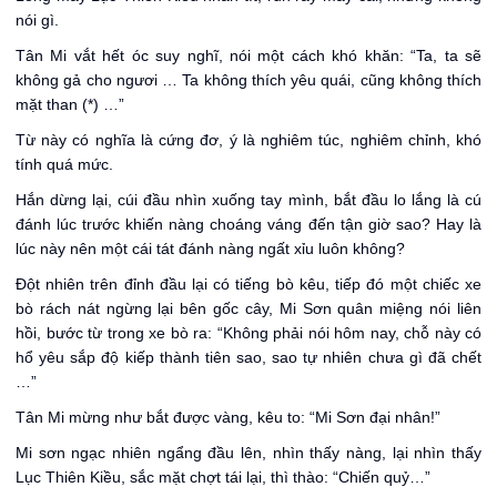
nói gì.
Tân Mi vắt hết óc suy nghĩ, nói một cách khó khăn: “Ta, ta sẽ
không gả cho ngươi … Ta không thích yêu quái, cũng không thích
mặt than (*) …”
Từ này có nghĩa là cứng đơ, ý là nghiêm túc, nghiêm chỉnh, khó
tính quá mức.
Hắn dừng lại, cúi đầu nhìn xuống tay mình, bắt đầu lo lắng là cú
đánh lúc trước khiến nàng choáng váng đến tận giờ sao? Hay là
lúc này nên một cái tát đánh nàng ngất xỉu luôn không?
Đột nhiên trên đỉnh đầu lại có tiếng bò kêu, tiếp đó một chiếc xe
bò rách nát ngừng lại bên gốc cây, Mi Sơn quân miệng nói liên
hồi, bước từ trong xe bò ra: “Không phải nói hôm nay, chỗ này có
hổ yêu sắp độ kiếp thành tiên sao, sao tự nhiên chưa gì đã chết
…”
Tân Mi mừng như bắt được vàng, kêu to: “Mi Sơn đại nhân!”
Mi sơn ngạc nhiên ngẩng đầu lên, nhìn thấy nàng, lại nhìn thấy
Lục Thiên Kiều, sắc mặt chợt tái lại, thì thào: “Chiến quỷ…”