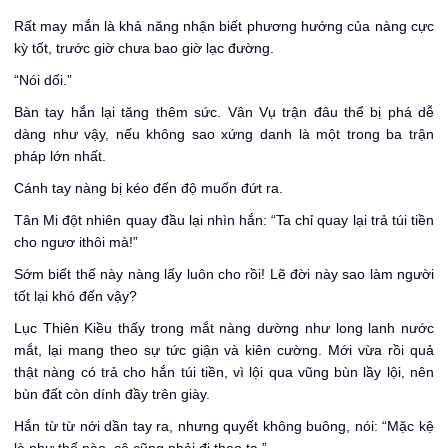
Rất may mắn là khả năng nhận biết phương hướng của nàng cực
kỳ tốt, trước giờ chưa bao giờ lạc đường.
“Nói dối.”
Bàn tay hắn lại tăng thêm sức. Vân Vụ trận đâu thể bị phá dễ
dàng như vậy, nếu không sao xứng danh là một trong ba trận
pháp lớn nhất.
Cánh tay nàng bị kéo đến độ muốn đứt ra.
Tân Mi đột nhiên quay đầu lại nhìn hắn: “Ta chỉ quay lại trả túi tiền
cho ngươ ithôi mà!”
Sớm biết thế này nàng lấy luôn cho rồi! Lẽ đời này sao làm người
tốt lại khó đến vậy?
Lục Thiên Kiều thấy trong mắt nàng dường như long lanh nước
mắt, lại mang theo sự tức giận và kiên cường. Mới vừa rồi quả
thật nàng có trả cho hắn túi tiền, vì lội qua vũng bùn lầy lội, nên
bùn đất còn dính đầy trên giày.
Hắn từ từ nới dần tay ra, nhưng quyết không buông, nói: “Mặc kệ