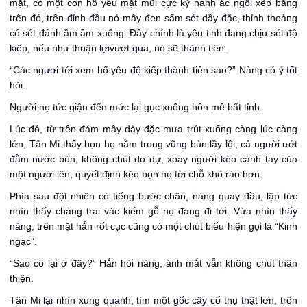
mặt, có một con hổ yêu mặt mũi cực kỳ nanh ác ngồi xếp bằng
trên đó, trên đỉnh đầu nó mây đen sấm sét dầy đặc, thỉnh thoảng
có sét đánh ầm ầm xuống. Đây chính là yêu tinh đang chịu sét độ
kiếp, nếu như thuận lợivượt qua, nó sẽ thành tiên.
“Các ngươi tới xem hổ yêu độ kiếp thành tiên sao?” Nàng có ý tốt
hỏi.
Người nọ tức giận đến mức lại gục xuống hôn mê bất tỉnh.
Lúc đó, từ trên đám mây dày đặc mưa trút xuống càng lúc càng
lớn, Tân Mi thấy bọn họ nằm trong vũng bùn lầy lội, cả người ướt
đẫm nước bùn, không chút do dự, xoay người kéo cánh tay của
một người lên, quyết định kéo bọn họ tới chỗ khô ráo hơn.
Phía sau đột nhiên có tiếng bước chân, nàng quay đầu, lập tức
nhìn thấy chàng trai vác kiếm gỗ nọ đang đi tới. Vừa nhìn thấy
nàng, trên mặt hắn rốt cục cũng có một chút biểu hiện gọi là “Kinh
ngạc”.
“Sao cô lại ở đây?” Hắn hỏi nàng, ánh mắt vẫn không chút thân
thiện.
Tân Mi lại nhìn xung quanh, tìm một gốc cây cổ thụ thật lớn, trốn